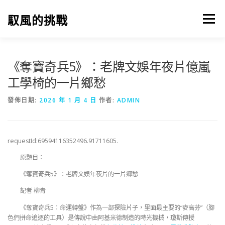
跳
至
馭風的挑戰
選單
主
要
內
容
《奪寶奇兵5》：老牌文娛年夜片億嵐
工學椅的一片鄉愁
發佈日期:
2026 年 1 月 4 日
作者:
ADMIN
requestId:69594116352496.91711605.
原題目：
《奪寶奇兵5》：老牌文娛年夜片的一片鄉愁
記者 柳青
《奪寶奇兵5：命運轉盤》作為一部探險片子，里面最主要的“麥高芬”（腳
色們拼命追逐的工具）是傳說中由阿基米德制造的時光機械，瓊斯傳授