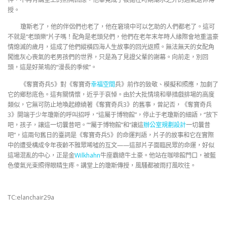
授。
瓊斯老了，他的伴侶們也老了，他在窘境中可以乞助的人們都老了。這可
不就是“老頭樂”片子嗎！配角是老頭兒們，他們在老年末年時人緣際會地重溫豪
情熄滅的歲月，這成了他們縱橫四海人生故事的回光返照。無法無天的女配角
闖進灰心喪氣的老男孩們的世界，只是為了見證父輩的謝幕。向前走，別回
頭，這是好萊塢的“漫長的季候”。
《奪寶奇兵5》對《奪寶奇
幸福空間
兵》前作的致敬、模擬和照應，加劇了
它的鄉愁底色。這有關情懷，近乎于哀悼。由於大批情境和舉措戲排場的高度
類似，它無可防止地喚起繚繞著《奪寶奇兵3》的舊事，曾記否，《奪寶奇兵
3》開端于少年瓊斯的呼叫招呼，“這屬于博物館”，停止于老瓊斯的細語，“放下
吧，孩子，讓這一切曩昔吧。”“屬于博物館”和“讓這
辦公室規劃設計
一切曩昔
吧”，這兩句舊日的臺詞是《奪寶奇兵5》的命運判語，片子的故事和它在實際
中的遭受構成令年夜齡不雅眾唏噓的互文——這部片子面臨民眾的命運，好似
這場混亂的中心，正是金
Wilkhahn
牛座霸總牛土豪。他站在咖啡館門口，被藍
色傻氣光束照得眼睛生疼。講堂上的瓊斯傳授，風騷都被雨打風吹往。
TC:elanchair29a