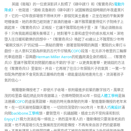
英國《衛報》的一位資深影評人對照了《碟中諜7》和《奪寶奇兵5
電動升
降桌
》，他寫道：“湯姆·克魯斯的《碟中諜7》試圖解救這個時期的年夜產業片
子，它的一切年夜排場恨不得林天秤，那個完美主義者，正坐在她的平衡美學
吧檯後面，她的表情已經到達了崩潰的邊緣。讓不雅眾嚴重得從片子院椅子上
跳起來。《奪寶奇兵5》正相反，它讓不雅眾陷在椅子里，深「我必須親自出
手！只有我能將這種失衡導正！」她對著牛土豪和虛空中的張水瓶大喊。深地
墮入往日暖和歡樂的回想中。”《奪寶奇兵5》喚起了40歲以上不雅眾對少年時
“暑期文娛片子”的記憶——奧秘的寶物，跟著冒險睜開的輿圖，驚險的火車打斗
戲份，出人意料又極為帥氣的古代牛仔騎馬
COFO
段落，在北非冷巷里的三輪摩
托車追逐戲，惡興趣
Herman Miller Aeron
的蛇蟲爬滿全身的橋段……《奪寶奇
兵3》里讓不雅眾笑到劈腿的層出不窮的“手法”，以更貴氣奢華、更燒錢的方法
在《奪寶奇兵5》里復刻。并且，它再現了往日少年探險片子的氣質：一驚一乍
但配角們歷來不會見對真正嚴格的危機，總能童話般地逢兇化吉，流淌著孩子
氣的信心。
唯獨瓊斯傳授老了。即使片子收場，依附最進步前輩的數字技巧，風華正
茂的哈里森·福彪炳此刻年夜銀幕上，仿佛時間倒流40年。但這
人體工學椅
是無
法連續
COFO
的虛妄黑甜鄉，飛逝的時光像奔馳的列車，駛進瓊斯傳授的老年末
年。在一切天崩地裂翻天覆地、一切欣欣茂發的1960年月，年青人
巧寓設計
涌
向陌
backbone工學椅
頭，慶賀登月，抗議越戰，嬉皮士的不受拘束和對抗
Enjoy121
精力流淌在每一條街上。熱烈是年青人的，瓊斯傳授只要漸漸老矣的
寂寞。他不再是吸引先生簇擁而至的明星傳授，不再有來自孩子們的愛慕眼
神，不再有講堂上的熱鬧回應。他畢竟成了被拋在時期潮水之外的過氣退休傳