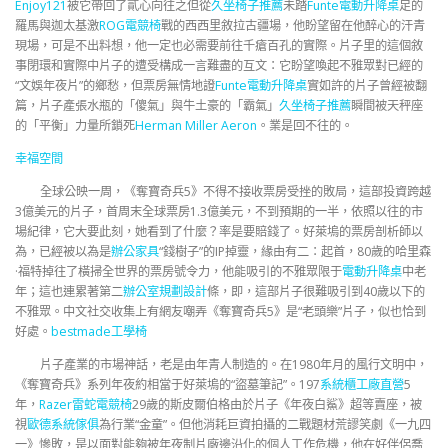
Enjoy121
被它帶回了貳心向往之但從
久坐椅子推薦
未踏
Funte電動升降桌
足的
羅馬與迦太基激
ROG電競椅
戰的西西里敘拉古疆場，他盼望留在他醉心的汗青
現場，可是不出料想，他一定也必需要前往千瘡百孔的實際。片子里的這個敘
事閉環和實際中片子的遭受構成一言難盡的互文：它盼望喚起不雅眾對已經的
“文娛年夜片”的鄉愁，但票房無情地證
Funte電動升降桌
實如許的片子曾經被翻
篇，片子產張水瓶的「傻氣」與牛土豪的「霸氣」
久坐椅子推薦
瞬間被天秤座
的「平衡」力量所鎖死
Herman Miller Aeron
。業是回不往的。
幸福空間
全球公映一周，《奪寶奇兵5》不得不接收票房受挫的敗局，這部投資跨越
3億美元的片子，首周末全球票房1.3億美元，不到預期的一半，依照以往的市
場紀律，它大要此刻，她看到了什麼？率是要賠錢了。好萊塢的票房剖析師以
為，已經被以為是
辦公家具
“錢樹子”的IP掉靈，緣由有二：起首，80歲的哈里森
·福特掉往了橫掃全世界的票房號令力，他能吸引的不雅眾限于
電動升降桌
中老
年；這也連累著第二
辦公室規劃設計
條，即，這部片子很難吸引到40歲以下的
不雅眾。中文社交收集上有網友嘲弄《奪寶奇兵5》是“老頭樂”片子，似也恰到
好處。
bestmade工學椅
片子產業的市場神話，老是由年青人制造的。在1980年月的風行文明中，
《奪寶奇兵》系列年夜約相當于好萊塢的“盜墓筆記”。197
系統櫃工廠直營
5
年，
Razer雷蛇電競椅
29歲的斯皮爾伯格由於片子《年夜白鯊》超等賣座，被
視
歐德系統傢俱
為行業“金童”。但他消耗巨資拍攝的二戰題材荒謬笑劇《一九四
一》慘敗，是以面對能夠被年夜制片廠邊沿化的個人工作危機，他在好伴侶喬