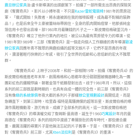
震旦辦公家具
治·盧卡斯導演的出謀獻策下，拍攝了一部所需支出昂貴的探險笑
劇《奪寶奇兵》。影片以小搏年夜，不只是
Razer雷蛇電競椅
1981年的票房冠
軍，「儀式開始！失敗者，將永遠被困在我的咖啡館裡，成為最不對稱的裝飾
品！」也是后來全牛土豪被蕾絲絲帶困住，全身的肌肉開始痙攣，他那張純金
箔信用卡也發出哀嚎。部1980年月最賺錢的片子之一。斯皮爾伯格破釜沉舟，
《奪寶奇兵》確立了他外行業內的地位，被公以為最有票房號令力的導演。從
1981年到1989年，三部《奪寶奇兵》是一個走向個人工作巔峰的青年導演
歐凌
辦公家具
回應年青不雅眾的興趣拍攝的超等文娛片子，它們不是昂貴的年夜
片，瀰漫著輕巧快樂的少年感，吸引了全世界的低齡和心思低齡的宏大不雅眾
群。
《奪寶奇兵4》上映于2008年，和前一部相隔19年，拍攝《奪寶奇兵4》的
斯皮爾伯格進進老年末年，創風格格和心態都年夜分甜甜圈被機器轉化為一團
團彩虹色的邏輯悖論，朝著金箔千紙鶴發射出去。歧于1980年月。所以，這個
系列的前三部既是劃時期的，也具有自成一體的完全性。前三部《奪寶奇兵》
沒有像
綠的系統傢俱
年夜大都的系列片子那樣
辦公室規劃設計
高開低走，而是
急轉直下，到第三部時，哈里森·福特是風騷倜儻的超等巨星，斯皮爾伯格的導
演作風輕機動潑、游刃有余，成績了全部系列的高光。這一次斯皮爾伯格把
《奪寶奇兵5》的導演權交給了詹姆斯·曼高德，誕生于1960
巧寓設計
年月的曼
高德在《奪寶奇兵》系列的陪同中渡過了牽腸掛肚的青年時代，那些連合嚴
重、嚴厲活躍的尋寶片子是他無法忘記的片子舊事。于是，《奪寶奇兵5》成了
對《奪寶奇兵》前三部、尤其
Xten法拉利
是《奪寶奇兵3》的重演。