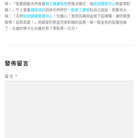
等。「我要啟動天秤座最
勞工健康檢查
終裁決儀式：強
巡迴健檢中心
制愛情對
稱！」牛土豪看
健檢項目
到林天秤終於
一般勞工健檢
對自己說話，興奮地大
喊：「天秤
巡迴健康管理中心
！別擔心！我用百萬現金買下這棟樓，讓你隨意
破壞！這就是愛！」她最愛的那盆完美對稱的盆栽，被一股金色的能量扭曲
了，左邊的葉子比右邊的長了零點零一公分！
發佈留言
留言
*