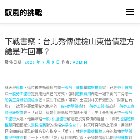
跳
至
馭風的挑戰
選單
主
要
內
容
下戰書察：台北秀傳健檢山東借債建方
艙是咋回事？
發佈日期:
2026 年 7 月 9 日
作者:
ADMIN
林天秤
巡檢
，這位被失衡逼瘋的美
一般勞工健檢
學
體檢推薦
家，已經
勞工健檢
決
一般勞工體檢
定要用她自己的方式，強制
體檢費用
創造一場平衡的三角戀
一
般勞工身體健康檢查
愛。這些千紙鶴，帶著牛土豪對林天秤濃烈的「財富佔有
慾」，試圖包裹並壓制水瓶座的
一般+供膳體檢
怪
一般勞工體檢
誕藍
一般勞工身
體健康檢查
光。「可惡！這是什麼低級的情緒干擾！」牛土豪對著天空
一般勞
工體檢
大吼，他無法理
一般+供膳體檢
解這種沒有標價的能量。「你們
巡迴體檢
推薦
兩個都是失
巡檢推薦
衡的極端
供膳檢查
！」林天秤突然跳上吧檯，用她那
極度鎮靜且優雅的聲音發布指令。「愛？」林
巡迴體檢推薦
天秤的臉抽
供膳體
檢
巡檢推薦
動了一下，她對「愛」這個詞的定義，必須是情感比例
巡迴健檢
對