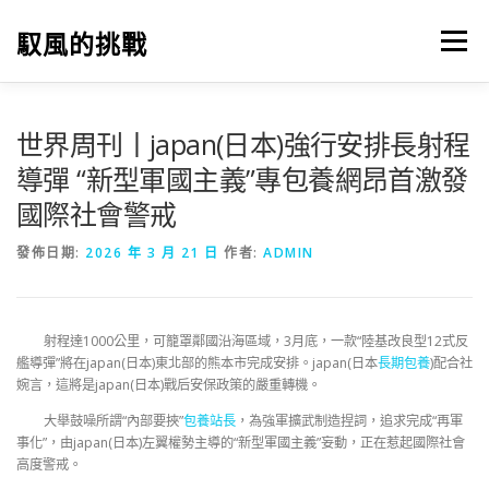
跳
至
馭風的挑戰
選單
主
要
內
容
世界周刊丨japan(日本)強行安排長射程
導彈 “新型軍國主義”專包養網昂首激發
國際社會警戒
發佈日期:
2026 年 3 月 21 日
作者:
ADMIN
射程達1000公里，可籠罩鄰國沿海區域，3月底，一款“陸基改良型12式反
艦導彈”將在japan(日本)東北部的熊本市完成安排。japan(日本
長期包養
)配合社
婉言，這將是japan(日本)戰后安保政策的嚴重轉機。
大舉鼓噪所謂“內部要挾”
包養站長
，為強軍擴武制造捏詞，追求完成“再軍
事化”，由japan(日本)左翼權勢主導的“新型軍國主義”妄動，正在惹起國際社會
高度警戒。