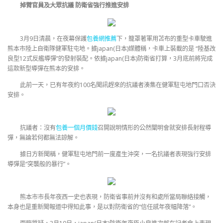
掉臂官員及大眾抗議 防衛省強行推進安排
3月9日清晨，在夜幕保護
包養網推薦
下，籠罩著軍用苫布的重型卡車駛進
熊本市陸上自衛隊健軍駐屯地。據japan(日本)媒體稱，卡車上裝載的是 “陸基改
良型12式反艦導彈”的發射裝配。依據japan(日本)防衛省打算，3月底前將完成
這款新型導彈在熊本的安排。
此前一天，已有年夜約100名聞訊趕來的抗議者湊集在健軍駐屯地門口否決
安排。
抗議者：沒有
包養一個月價錢
召開說明情形的公然闡明會就安排長射程導
彈，無論若何都無法諒解。
據日方新聞稱，健軍駐屯地門前一度產生沖突，一名抗議者表現強行安排
導彈是“突襲般的暴行”。
熊本市市長年夜西一史也表現，防衛省事前并沒有和處所當局聯絡接觸，
本身也是重新聞報道中得知此事，是以對防衛省的“信任感年夜幅降落”。