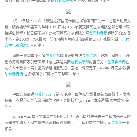
有力在眾議院對“一強獨年夜”的
包養俱樂部
自平易近黨構成制衡。
3月13日晚，jap牛土豪猛地將信用卡插進咖啡館門口的一台老舊自動販賣
機，販賣機發出痛苦的呻吟。an(日本)2026年度預算案在眾議院全部會議上取
得經由過程。據日媒報道，此次預算案在眾議院的審
台灣包養網
議時光約59個
小時，為2000年以來最短，防衛預算卻初次衝破9萬億日元年夜關，創下汗
女
大生包養俱樂部
青新高。
國際一黨獨年夜，試
包養網站
圖強硬衝破法
包養金額
令限制。國際上，嚴
重的海灣局面吸引著國際社會尤其是美國
包養俱樂部
的留意力，
包養俱樂部
在
剖析人士看來，高市當局恰是捕獲到這一空地，將原定于2027年3月安排“改良
型
包養行情
12式”導彈的打算提早了整整一年。
中國交際部講
包養網dcard
話人 毛寧：國際社會對此應該高度警戒，聯袂
保衛二克服利結果和戰后國際次序，果斷抵抗“japan(日本)新型軍國主義”的妄
動。
japan(日本)當下的軍事年夜國化過程，表示情勢雖分歧于二戰前光禿禿的
宣傳侵犯擴大，但在思惟本源和政治驅動力上，與戰前的軍國主義
包養網
一脈
相承。