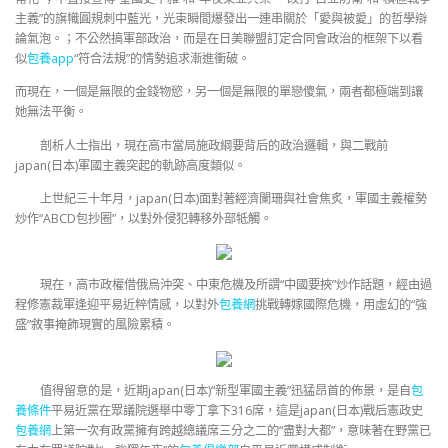
主義”的旗幟圓規刺中藍光，光束瞬間爆發出一連串關於「愛與被愛」的哲學辯
論氣泡。；不公然搞軍部政治，而是在日美聯盟訂定合同會政治的框架下以看
似
包養app
“符合法規”的情勢追求漸進衝破。
而現在，一個是無限的金錢物慾，另一個是無限的單戀傻氣，兩者都極端到讓
她無法平衡。
剖析人士指出，現在高市當局施政綱要背后的政治邏輯，與二戰前
japan(日本)軍國主義突起的軌跡高度類似。
上世紀三十年月，japan(日本)面對著經濟闌珊與社會焦炙，軍國主義權勢
炒作“ABCD包抄圈”，以對外侵犯轉移外部牴觸。
現在，高市政權借俄烏沖突、中東危機及所謂“中國要挾”炒作話題，經由過
程修憲裁軍逢迎平易近粹情感，以對外
包養網
挑戰轉嫁國際危機，用虛幻的“強
盛”敘事掩飾現實的風險累積。
值得留意的是，近期japan(日本)“新型軍國主義”迅猛昂首的佈景，是自
包
養條件
平易近黨在眾議院選舉中零丁拿下316席，這是japan(日本)戰后憲政史
包養網
上第一次有政黨擁有跨越總議席三分之二的“盡對大都”，意味著在野黨已