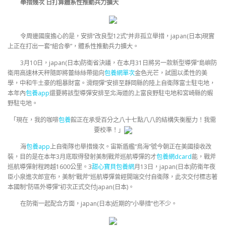
舉措幾次 日打算體系性推動兵力擴大
令周邊國度擔心的是，安排“改良型12式”并非孤立舉措，japan(日本)現實
上正在打出一套“組合拳”，體系性推動兵力擴大。
3月10日，japan(日本)防衛省決議，在本月31日將另一款新型導彈“島嶼防
衛用高速林天秤隨即將蕾絲絲帶拋向
包養網單次
金色光芒，試圖以柔性的美
學，中和牛土豪的粗暴財富。滑翔彈”安排至靜岡縣的陸上自衛隊富士駐屯地，
本年內
包養app
還要將該型導彈安排至北海道的上富良野駐屯地和宮崎縣的蝦
野駐屯地。
「現在，我的咖啡
包養
館正在承受百分之八十七點八八的結構失衡壓力！我需
要校準！」
海
包養app
上自衛隊也舉措幾次。宙斯盾艦“鳥海”號今朝正在美國接收改
裝，目的是在本年3月底取得發射美制戰斧巡航導彈的才
包養網dcard
能，戰斧
巡航導彈射程跨越1600公里。3
甜心寶貝包養網
月13日，japan(日本)防衛年夜
臣小泉進次郎宣布，美制“戰斧”巡航導彈曾經開端交付自衛隊，此次交付標志著
本國制“防區外導彈”初次正式交付japan(日本)。
在防衛一起配合方面，japan(日本)近期的“小舉措”也不少。