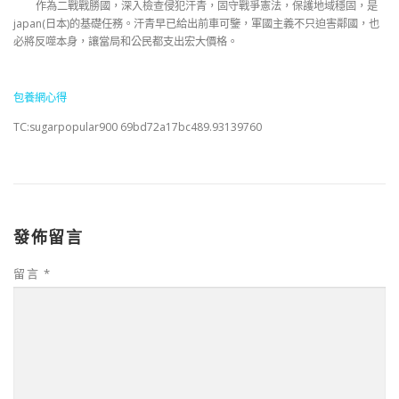
作為二戰戰勝國，深入檢查侵犯汗青，固守戰爭憲法，保護地域穩固，是
japan(日本)的基礎任務。汗青早已給出前車可鑒，軍國主義不只迫害鄰國，也
必將反噬本身，讓當局和公民都支出宏大價格。
包養網心得
TC:sugarpopular900 69bd72a17bc489.93139760
發佈留言
留言
*