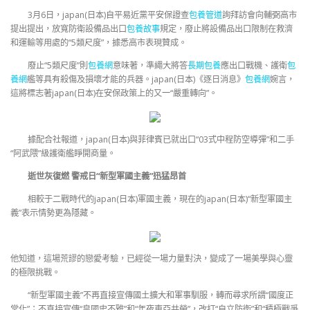
3月6日，japan(日本)自平易近黨平安保證查
包養管道
詢拜訪會向輔弼高市
提出提出，放寬防衛設備品出口
包養故事
規定，廢止將設備品出口限制在救濟
和運輸等用處的“5類尺度”，據悉高市表現贊成。
廢止“5類尺度”則
包養網
意味著，準繩大將答
長期包養
應出口戰機、護衛
包
養網
艦等具有殺傷及損壞才能的兵器。japan(日本)《逐日消息》
包養網
婉言，
這將標志著japan(日本)在安保政策上的又一“嚴重轉向”。
據配合社報道，japan(日本)與菲律賓已就出口“03式中程防空導彈”和二手
“阿武隈”級護衛艦睜開商量。
逝世灰復燃 警戒日“新型軍國主義”迅猛昂首
相較于二戰時代的japan(日本)軍國主義，現在的japan(日本)“新型軍國主
義”表示情勢更為隱藏。
他知道，這場荒謬的戀愛考驗，已經從一場力量對決，變成了一場美學與心靈
的極限挑戰。
“新型軍國主義”不再直接宣傳國土擴大和軍事馴服，轉而尋求所謂“國度正
常化”；不直接宣傳“皇國史不雅”和“年夜東亞共榮”，改打“自立防衛”和“積極戰爭