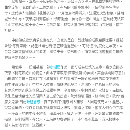
紹興蘭亭，本為一座寂寂無名之亭，東晉王羲之等人在此舉辦祓禊運動，
曲水流觴，喝酒作詩，王羲之寫下了有名的《蘭亭集序》，使得蘭亭名傳至
今。唐代詩人張繼的《楓橋夜泊》：“月落烏啼霜滿天，江楓漁火對愁眠。蘇州
城外冷山寺，夜半鐘聲到客船。”情形融會，美得像一幅山川畫。這首詩使姑蘇
冷山寺成為姑蘇十景之一，每到新年，都有大批中外游客到冷山寺敲鐘，懷古
祈福。
中國傳統建筑講求立意在先，立意的黑白，對建筑的成敗至關主要。蘇軾
曾說“意到筆隨”，詩圣杜甫也稱“意匠暗澹運營中”，可見“意”的感化之年夜。立
意是指建筑藝術意境的發明，寓情于景、情形融合，而文學是這種藝術意境的
靈感主要源泉之一。
幾個字、一段話甚至一部
小樹屋
作品，都可成為建筑的立意。臨水庭園多
取意《桃花源記》的情思，曲水茅亭取意“蘭亭流觴”的美談，高臺樓閣則取意仙
山瓊閣的意境。曹雪芹在《紅樓夢》中刻畫出了一座竹苞松茂的年夜不雅園，
園中建筑與棲身此中的主人道格、情味彼此契合。瀟湘館，作為黛玉的居所，
其建筑周遭的狀況與黛玉的孤獨率性、率真聰明、多愁善感非常貼合，而怡紅
院則是至情至性的貧賤閑人寶二爺的居處，院外粉墻環護、綠柳周垂，院內“西
府女兒棠”鬥麗
時租會議
，真正做到了“建筑因人而設，人因建筑而立”。盡管小
說是虛擬的，但作者對此中建筑描寫之細致、描繪之深刻，卻在人們心中立起
了一座真正的的年夜不雅園，魂牽夢繞、揮之不往。于是，建筑學家依據書中
描寫，繪制成圖，在北京、上海兩地各建造了一座年夜不雅園，游人接連不
斷，為兩地平添一道景致。