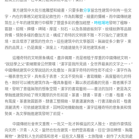
東方建筑中大批引進雕塑和繪畫，只要多數
分享
留念性建筑中刻有一些文
字，內在的事務又經常是記敘性的，作為對雕塑、繪畫的彌補。而中國傳統建
筑在上千年的建筑實行中積聚了豐盛多彩的疊加經歷，
時租場地
發明了楹聯、
匾額、招幌、牌樓、碑碣、摩崖、刻石，以及各類嵌板刻字、紋樣紋飾等品類
齊備、情勢多樣的疊加方法，構成了奇特的文明景不雅，不只強化了建筑意
境，並且增添了建筑的性命力。這些建筑中的文學基因，無論從多少數字、東
西的品質上，仍是廣度、深度上，均遠遠搶先于其他建筑系統。
這種奇特的文明景象構成，盡非偶爾，而是根植于厚重的中國傳統文明。
“說話學之父”索緒爾曾公然贊嘆：“漢字是我所見過，全世界最美的文字之一。”
中國傳統建筑中文學說話的大批疊加，與漢字奇特的特性密不成分。漢字作為
一種表意性文字，具有長于表意、文法不受拘束、書寫機動、高度藝術化的特
色，剛好可以補充建筑作為一種具象藝術，難以表述語義的完善，兩者攜手浮
現，發明了意蘊無限的想象空間。漢字的書寫藝術——書法的加持，更是為文
學融進建筑供給了得天獨厚的外形前提。篆書、隸書、草書、行書、楷書，各
有風度，篆書敦圓蒼莽、隸書工整精緻、草書瀟灑奔逸、行書活動自若、楷書
清麗清秀，可依據建筑需求，因時因地機動融進。漢字這種奇特的意象美和情
勢美，為文學融進建筑發明了前提。
中國傳統社會崇文重教。一批又一批才幹橫溢的文人雅士，把創作豪情投
向天然、汗青、人文，當然也包含建筑。他們登高看遠，往往“游目騁懷、胸羅
萬物”，激發對人生的感悟和思考。這些文人騷客、士族階級，創作了大批到處