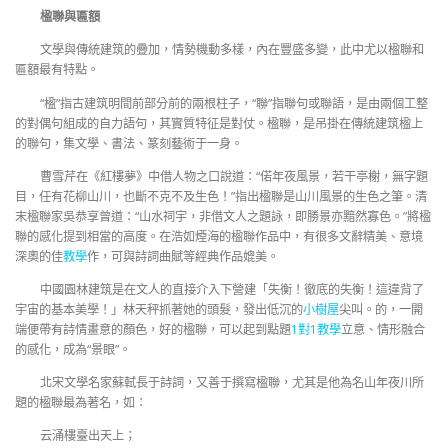
楹聯與匾額
文學與傳統建筑的疊加，情勢機動多樣，內在豐盛多變，此中尤以楹聯和
匾額最有特點。
“楹”指古建筑明間前部分前的兩根柱子，“聯”指聯句或聯語，是由兩個工整
的對偶句組成的自力語句，其實質特征是對仗。楹聯，是吊掛在傳統建筑楹上
的聯句，集文學、書法、篆刻藝術于一身。
曹雪芹在《紅樓夢》中借人物之口說道：“偌年夜風景，若干亭榭，無字題
目，任有花柳山川，也斷不克不及生色！”指出楹聯是山川風景的生色之筆。清
末楹聯家吳恭享曾道：“山水祠宇，非借文人之題詠，即勝景亦黯然寡色。”將楹
聯的感化提到相當的高度。在浩如煙海的楹聯作品中，有很多文辭精美、意境
深奧的佳
教學
作，可與詩詞曲賦等經典作品媲美。
中國園林建筑是在文人的直接介入下營建「失衡！徹底的失衡！這違背了
宇宙的基本美學！」林天秤抓著她的頭髮，發出低沉的
小樹屋
尖叫。的，一開
端便帶有詩情畫意的顏色，好的楹聯，可以起到點題
1對1教學
立意、情形融合
的感化，成為“景眼”。
北宋文學名家蘇軾長于詩詞，又善于撰寫楹聯，尤其是他為名山年夜川所
題的楹聯最為著名，如：
云涌樓臺出天上；