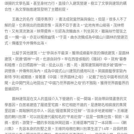
頌揚的文學名篇，甚至身材力行，直接介入建筑營建，樹立了文學與建筑的耦
合性，為文學融進建筑發明了主體前提。
王羲之的名作《蘭亭集序》，書法成就當然無與倫比，但是，很多人不了
解的是，它表現出的造園思惟，涓滴不亞于書法。“此地有崇山峻嶺，茂林修
竹，又有清流激湍，映帶擺佈。引認為流觴曲水，列坐其次，雖無絲竹管弦之
盛，一觴一詠，亦足以暢敘幽情。”于是，曲水流觴成為中國山川園林的營建范
式，傳播至今并傳佈出海。
比擬于其他建筑，“士”參與水平最深，獲得成績最年夜的傳統建筑，是園林
建筑，就連“園林”一詞，也源自詩作。早在西晉張翰的《雜詩》中，就有“暮春
和睦應，白日照園林”一說，從此以后，囿、苑、圃等建筑稱呼逐步被“園林”一
詞替換，并傳佈到海內，成為中國式山川建筑的通用叫法。英國園藝學家歐內
斯特·亨利·威爾遜，曾著書《中國：世界園林之母》，記載了他在中國考核的見
聞，此中開門見山地提出了“中國乃世界園林之母”的不雅點，獲得世界園藝界的
普遍認同。
園林建筑是在文人的直接介入下營建的，從一開端，就自帶詩情畫意的文
學基因。白居易建造了履道里宅園，和它相距不遠的，是唐朝名相裴度的集賢
里莊園，兩報酬同志中人，因此“履道集賢交往頻”，“百余步地更相親”。王維建
造的輞川別業，可以說是唐代最知名的“平易近宿”，這是一個集住宿、餐飲、采
摘、垂釣、游覽于一體的多效能休閑莊園。王維還專門寫了一本詩集——《輞
川集》，先容本身的別墅之景。王維同母親在輞川別業生涯了14年，且俱終葬