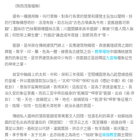
（陜西茂陵楹聯）
還有一種適用聯，叫行業聯，對各行各業的營業和運營主旨加以闡明，好
的行業聯構想奇妙、活潑有致。如古玩店“古色古噴鼻為今用；瓷舊器舊可新
翻”；蠶絲坊“巴絲蜀錦傳蠶絲古風；川蠶閬纊承高辛遺韻”；藥展“只看人間人無
病；何愁架上藥生塵”；竹器店“謙虛成年夜器；勁節見奇才”等。
匾額，是吊掛在傳統建筑門屏上，反應建筑物稱號、表達義理感情之類的
牌匾，集字、印、雕、色為一體，被譽為古建筑之目。
教學場地
中國傳統建筑
激烈的象征性，是世界建筑系統中少有的，而匾額正是詮釋這
九宮格
種象征性
的神來之筆。
故宮中軸線上的太和、中和、保和三年夜殿，空間構圖意為凸起登峰造極
的皇權，并以匾額落款加以強化。“太和”“中和”“保和”出自《禮記·中庸》和《易·
乾卦》，意指宇宙萬物協調，各得其利，這般定名，是為了表達皇權至上、長
治久安的象征意義。而后三宮中帝后棲身的“乾贓官”“坤寧宮”匾額，出自《易·序
卦》：“乾，天也，故稱號父；坤，地也，故稱號母。”“乾清”和“坤寧”象征著六
合、陰陽、怙恃，包括著天清地寧、統治永遠的意圖。
傳統私人園林的落款匾額常寄寓著文人回隱、恬澹名利的尋求。姑蘇拙政
園的定名出自西晉潘岳的《閑居賦》：“庶浮云之志，筑室種樹，逍遠自得，沼
澤足以漁釣，舂稅足以代耕，灌園鬻蔬，供旦夕之膳，牧羊酤酪，俟伏臘之
費，孝乎惟孝，友于兄弟，此亦拙者之為政也。”“拙政”象征
瑜伽教室
園主闊別