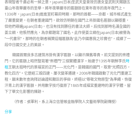
表現智者千慮必有一掉之意。japan(日本)圣武天皇曾效仿唐女皇武則天賜額五
臺山年夜華嚴寺的圣舉，將年夜華嚴寺的匾額掛在東年夜寺的南年夜門上。
1336年，japan(日本)進進室町幕府時期，那時的首都——京都，城市格式產生
了嚴重變更，在朝者重建國門，欲效仿明朝在國門上吊掛國名匾額以顯穩重，
但他們尋遍japan(日本)，也沒有找到勝任的書法大師。后找到那時名滿全國的
姜立綱，他悵然應允，為京都題寫了國名。此作使姜立綱在japan(日本)被譽為
“一代書宗”，那時的在朝者稱贊這幅匾額為“此乃中國惠我之珍寶也”，成績了一
段中日國交史上的美談。
韓國首爾良多古建筑吊掛有漢字匾額，以顯示陳舊尊貴。前文提到的崇禮
門，它的匾額上昭然豎寫著“崇禮門”三個繁體漢字。始建于1395年朝鮮李氏
時
租
王朝太祖時代的景福宮的正門——光化門，是韓國的國門，取意“光照四方，
教化四方”。它歷經三毀四建、屢次變革遷建。2006年韓國啟動了光化門重建工
程，顛末數年查詢拜訪論證和艱巨的爭辯，終極以“尊敬文物原型”為準繩，恢復
汗青上的漢字匾額，并用數字技巧復原了1865年成福宮重建時的漢字字體，留
下了華文化影響的陳跡。
（作者：張軍利，系上海立信管帳金融學院人文藝術學院副傳授）
分享