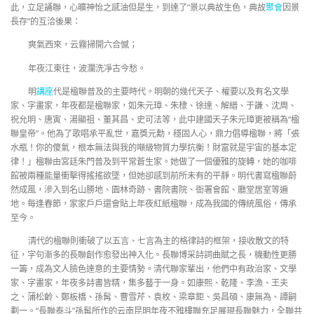
此，立足誦聯，心曠神怡之感油但是生，到達了“景以典故生色，典故
聚會
因景
長存”的互洽後果：
爽氣西來，云霧掃開六合憾；
年夜江東往，波瀾洗凈古今愁。
明
講座
代是楹聯普及的主要時代。明朝的幾代天子、權要以及有名文學
家、字畫家，年夜都是楹聯家，如朱元璋、朱棣、徐達、解縉、于謙、沈周、
祝允明、唐寅、湯顯祖、董其昌、史可法等，此中建國天子朱元璋更被稱為“楹
聯皇帝”。他為了歌唱承平亂世，嘉獎元勳，穩固人心，鼎力倡導楹聯，將「張
水瓶！你的傻氣，根本無法與我的噸級物質力學抗衡！財富就是宇宙的基本定
律！」楹聯由宮廷朱門普及到平常蒼生家。她做了一個優雅的旋轉，她的咖啡
館被兩種能量衝擊得搖搖欲墜，但她卻感到前所未有的平靜。明代書寫楹聯蔚
然成風，滲入到名山勝地、園林奇跡、書院書院、衙署會館、廳堂居室等遍
地。每逢春節，家家戶戶還會貼上年夜紅紙楹聯，成為我國的傳統風俗，傳承
至今。
清代的楹聯則衝破了以五言、七言為主的格律詩的框架，接收散文的特
征，字句漸多的長聯創作愈發出神入化。長聯博采詩詞曲賦之長，機動性更勝
一籌，成為文人臉色達意的主要情勢。清代聯家輩出，他們中有政治家、文學
家、字畫家，年夜多詩書皆精，集多藝于一身。如康熙、乾隆、李漁、王夫
之、蒲松齡、鄭板橋、孫髯、曹雪芹、袁枚、梁章鉅、吳昌碩、康無為、譚嗣
劃一。“長聯泰斗”孫髯所作的云南昆明年夜不雅樓聯充足展現長聯魅力，全聯共