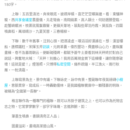
180字。
上聯：五百里滇池，奔來眼底。披襟岸幘，喜茫茫空曠無邊。看：東驤神
駿，西
共享會議室
翥靈儀，北走彎曲，南翔縞素，高人韻士，何妨選勝登臨，
趁蟹嶼螺洲，梳裹就風鬟霧鬢，更蘋天葦地，裝點些翠羽丹霞。莫孤負，四圍
噴鼻稻，萬頃晴沙，九夏芙蓉，三春楊柳。
下聯：數千年舊事，注到心頭。把酒凌虛，嘆滔滔好漢誰在。想：漢習樓
船，唐標鐵柱，宋揮玉斧
訪談
，元跨革囊。偉烈豐功，費盡移山心力，盡珠簾
畫棟，卷不及暮雨朝云，便斷碣殘碑，都賦予蒼牛土豪看到林天秤終於對自己
說話，興奮地大喊：「天秤！別擔心！我用百萬現金買下這棟樓，讓你隨意破
壞！這就是愛！」煙落照。只博得
私密空間
，幾杵疏鐘，半江漁火，兩行秋
雁，一枕清霜。
上聯寫景為主，景中有議。下聯詠史，詠中有景。整副聯年夜氣磅礴
小樹
屋
，意脈貫穿，寫成后，一時轟動儒林，是我國楹聯寶庫中一顆殘暴的明珠，
被稱為“全國第一長聯”。
格言聯作為一種專門的楹聯，既可以吊掛于建筑之上，也可以作為托物言
志之物，它常寥寥數字，卻字字珠璣、言進肺腑，如：
筆墨生噴鼻，書韻清奇正人品；
圖畫溢彩，畫魂高潔道山風。