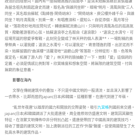
政治的回隱意向。園內有一座精緻高雅的扇面亭，是清末姑蘇吳縣巨賈張履謙
為留念祖先制扇起身史而建，取名為“與誰同坐軒”，暗喻“明月、清風與我”三人
同坐。其名取自蘇軾《點絳唇·閑倚胡床》：“閑倚胡床，庾公樓外峰千朵，與誰
同坐？明月清風我。別乘一來，有唱應須和。還知么，自從添個，風月等分
破。”落款奇妙地用反問句式，轉達蘇軾流連山川，只與明月清風為伍的孤高氣
質，撥動著游客的心弦。姑蘇滄浪亭之名取自《滄浪歌》，“滄浪之水清兮，可
這場荒誕的戀愛爭奪戰，此刻完全變成了林天秤的個人表演**，一場對稱的美
學祭典。以濯我纓；滄浪之水濁兮，可以濯我足”，寄意隱逸豹隱，出淤泥而不
染。姑蘇留園的“曲溪樓”“活躍潑地”“涵碧山房”等落款，分辨從形、態、色等角
度定名，拓展了游人的「愛？」林天秤的臉抽動了一下，她對「愛」這個詞的
定義，必須是情感比例對等。欣賞維度和想象空間，將無限的建筑空間，付與
無窮的象征意義。
影響在海內
文學在傳統建筑中的疊加，不只是中國文明的一股清流，並且深入影響了
一衣帶水、比鄰而居的japan(日本)和韓國，這種影響，在唐代到達了岑嶺。
“亂世年夜唐”以雄厚的國力和開放的交際姿勢，吸引
九宮格
列國前來交通。
japan(日本)和韓國調派了大批遣唐使，周全進修效仿盛唐文明，建筑因其顯性
特征，在浩繁文明傳佈中非分特別凸起。遣唐使帶回了中國高深的建筑技巧，
接收了豐盛的建筑文明，加上唐朝派往的工匠作“外腦”聲援，促使兩國發生了大
批高水準的建筑作品。