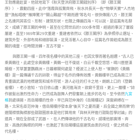
王勃應邀赴宴，他就地寫下《秋天登洪府滕王閣餞別序》（即《滕王閣
序》），震動四座。此中“落霞與孤鶩齊飛，秋水共長天一色”“物華天寶”“人杰地
靈”“漁船唱晚”“雁陣驚冷”“關山難越”“不期而遇”等名句，很快傳揚八方，滕王閣
之名連同其區位、形制、建筑形狀，也隨之傳遍四海。可以說，是這篇有名駢
文，成績了滕王閣的申明。甚至在它問世后的1000多年間，經過的事況了屢毀
屢建，直至1989年第29次重建，重建者依然以《滕王閣序》為參照停止選址、
建筑外型、外部布局和細部裝潢，足見活著人心目中，這篇名作曾經成為滕王
閣的魂靈，任時間流轉，亙古不變。
與滕王閣一樣，四年夜名樓中的其他三座，也因文學而著名遐邇。“古人已
乘黃鶴往，此處空余黃鶴樓。黃鶴一往不復返，白云千載空悠悠。晴川歷歷漢
陽樹，芳草萋萋鸚鵡洲。日暮鄉關何處是？煙波江上使人愁。”崔顥的《黃鶴
樓》是一篇傳誦千古的詩歌，得益于名作的傳佈效應，黃鶴樓早已成為兩江汗
青重鎮武漢的地標建筑和城市符號，游人必往的打卡之地。朗朗上口的《登鸛
雀樓》，老小皆知，“白日依山盡，黃河進海流。欲窮千里目，更上一層樓。”詩
作披髮出激烈性命力，已然成為鼓舞人們發奮朝上進步的名句，至今依然
九宮
格
到處頌揚。而岳陽樓的性命，早已與范仲淹的《岳陽樓記》深度綁縛在一
路。北宋名臣范仲淹，借岳陽樓抒發本身“後天下之憂而憂，后全國之樂而樂”的
遼闊襟懷胸襟那些甜甜圈原本是他打算用來「與林天秤進行甜點哲學討論」的
道具，現在全部成了武器。，在人們傳頌他的千古名句，感嘆他那廣博、奔
放、高逸的胸襟的同時，也激起了對岳陽樓這座建筑由衷的向往，使之終成一
代名樓。