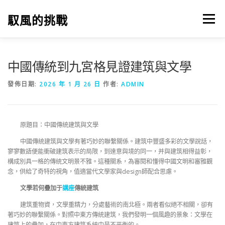
跳
至
馭風的挑戰
選單
主
要
內
容
中國傳統到九宮格見證建筑與文學
發佈日期:
2026 年 1 月 26 日
作者:
ADMIN
原題目：中國傳統建筑與文學
中國傳統建筑與文學有著巧妙的聯繫關係。建筑中豐盛多彩的文學說話，
寥寥數語便能衝破建筑表示的局限，到達意與境的同一，并與建筑相得益彰，
構成別具一格的傳統文明景不雅。這種關系，為審閱和懂得中國文明和審雅觀
念，供給了奇特的視角，值適當代文學家與design師配合思慮。
文學若何疊加于
講座
傳統建筑
建筑重物資，文學重精力，分處藝術的南北極。兩者看似絕不相關，卻有
著巧妙的聯繫關係。對照中東方傳統建筑，我們發明一個風趣的景象：文學在
建筑上的疊加，在中東方建筑系統中是不平衡的。