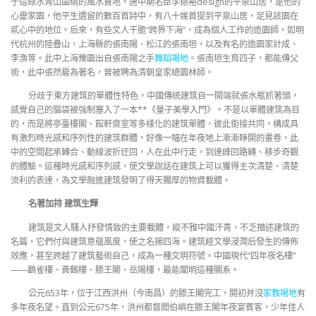
于這綠水青山圍繞的風水寶地。唐中期名臣李德裕design的平泉山居，是他的
心靈家園，他平生遺留的數百首詩中，有八十幾首提到平泉山居，足見該園在
貳心中的地位。后來，有些文人干脆“跨界下海”，成為個人工作的造園師，如明
代杭州的陸疊山，上海縣的張南陽、松江的張南垣，以及有名的造園家計成、
李漁等。此中上海豫園出自張南陽之手
舞蹈場地
。張南垣生育四子，都能傳父
術，此中張然最為著名，曾被聘為清朝皇家總園林師。
分歧于東方建筑的單體性特色，中國傳統建筑自一開端就張水瓶抓著頭，
感覺自己的腦袋被強制塞入了一本**《量子美學入門》。不是以單體建筑為目
的，而是將亭臺樓閣、館軒齋室等多樣化的建筑單體，彼此銜接共同，構成具
有激烈時光感和序列性的建筑群體，好像一幅在年夜地上漸漸睜開的畫卷，此
中的空間起承轉合、動線波折迂回，人在此中行走，到達峰回路轉、移步奇觀
的體驗。這種時光感和序列感，使文學說話在建筑上可以獲得主次清楚、清楚
流利的表達，為文學融進建筑發明了得天獨厚的物資載體。
名著加持 建筑生輝
建筑是文人騷人抒發情致的主要載體，縱不雅中國汗青，不乏描述建筑的
名篇，它們付與建筑意蘊風度，使之名揚四海。建筑經文學浸潤后發生的傳佈
效應，甚至跨越了建筑藝術自己，成為一種文明符號。中國現代“四年夜名樓”
——鸛雀樓、黃鶴樓、滕王閣、岳陽樓，最能闡明這種關系。
公元653年，位于江西洪州（今南昌）的滕王閣完工，開初并沒
家教場地
有
多年夜名望。直到公元675年，洪州都督閻伯嶼在滕王閣年夜宴賓客，少年佳人