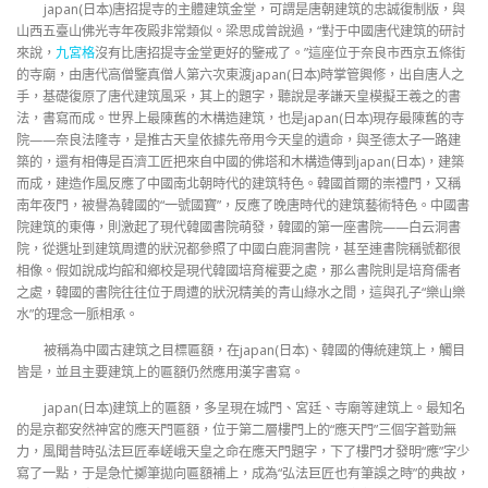
japan(日本)唐招提寺的主體建筑金堂，可謂是唐朝建筑的忠誠復制版，與
山西五臺山佛光寺年夜殿非常類似。梁思成曾說過，“對于中國唐代建筑的研討
來說，
九宮格
沒有比唐招提寺金堂更好的鑒戒了。”這座位于奈良市西京五條街
的寺廟，由唐代高僧鑒真僧人第六次東渡japan(日本)時掌管興修，出自唐人之
手，基礎復原了唐代建筑風采，其上的題字，聽說是孝謙天皇模擬王羲之的書
法，書寫而成。世界上最陳舊的木構造建筑，也是japan(日本)現存最陳舊的寺
院——奈良法隆寺，是推古天皇依據先帝用今天皇的遺命，與圣德太子一路建
築的，還有相傳是百濟工匠把來自中國的佛塔和木構造傳到japan(日本)，建築
而成，建造作風反應了中國南北朝時代的建筑特色。韓國首爾的崇禮門，又稱
南年夜門，被譽為韓國的“一號國寶”，反應了晚唐時代的建筑藝術特色。中國書
院建筑的東傳，則激起了現代韓國書院萌發，韓國的第一座書院——白云洞書
院，從選址到建筑周遭的狀況都參照了中國白鹿洞書院，甚至連書院稱號都很
相像。假如說成均館和鄉校是現代韓國培育權要之處，那么書院則是培育儒者
之處，韓國的書院往往位于周遭的狀況精美的青山綠水之間，這與孔子“樂山樂
水”的理念一脈相承。
被稱為中國古建筑之目標匾額，在japan(日本)、韓國的傳統建筑上，觸目
皆是，並且主要建筑上的匾額仍然應用漢字書寫。
japan(日本)建筑上的匾額，多呈現在城門、宮廷、寺廟等建筑上。最知名
的是京都安然神宮的應天門匾額，位于第二層樓門上的“應天門”三個字蒼勁無
力，風聞昔時弘法巨匠奉嵯峨天皇之命在應天門題字，下了樓門才發明“應”字少
寫了一點，于是急忙擲筆拋向匾額補上，成為“弘法巨匠也有筆誤之時”的典故，