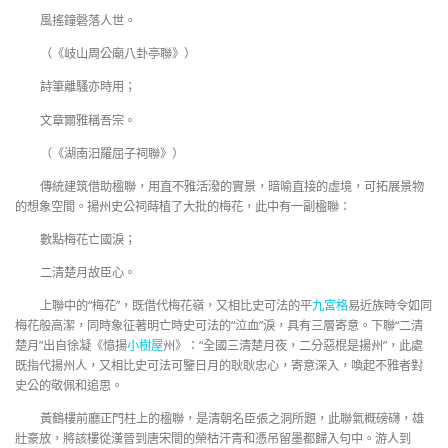
風搖鐘磬落人世。
（《岐山周公廟八卦亭聯》）
詩筆離騷亦時用；
文章爾雅稱吾宗。
（《湖南汨羅屈子祠聯》）
傳統建筑借助楹聯，用直不雅活潑的實景，暗喻直接的虛境，可拓展景物
的想象空間。揚州史公祠蒔植了大批的梅花，此中有一副楹聯：
數點梅花亡國淚；
二清楚月故臣心。
上聯中的“梅花”，既借代梅花嶺，又相比史可法的平
九宮格
易近族時令如同
梅花般高潔，同時象征著明亡時史可法的“泣血”淚，具有三層寄意。下聯“二清
楚月”出自徐凝《憶揚
小樹屋
州》：“全國三清楚月夜，二分惡棍是揚州”，此處
既指代揚州人，又相比史可法可鑒日月的耿耿忠心，寄意深入，喚起不雅者對
史公的敬佩和追思。
黃鶴樓前廳正門柱上的楹聯，是清朝名臣張之洞所題，此聯氣概磅礴，雄
壯豪放，將該樓從漢晉到唐宋間的榮枯汗青和憑吊留墨都歸入句中。游人到