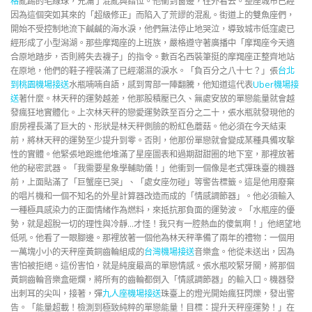
格
亂踢的毛線球，充滿了混亂與錯位。他衝到窗邊，往外看去。整座城市已經
因為這個突如其來的「超級修正」而陷入了荒謬的混亂。街道上的雙魚座們，
開始不受控制地流下鹹鹹的海水淚，他們無法停止地哭泣，導致城市低窪處已
經形成了小型潟湖。那些摩羯座的上班族，嚴格遵守著廣播中「摩羯座今天適
合原地踏步，否則將失去襪子」的指令。數百名西裝筆挺的摩羯座正整齊地站
在原地，他們的鞋子裡裝滿了已經潮濕的淚水。「負百分之八十七？」張
台北
到桃園機場接送
水瓶喃喃自語，感到胃部一陣翻騰，他知道這代表
Uber機場接
送
著什麼。林天秤的運勢越差，他那股積壓已久、無處安放的單戀能量就會越
發瘋狂地實體化。上次林天秤的戀愛運勢跌至百分之二十，張水瓶就發現他的
廚房裡長滿了巨大的、形狀是林天秤側臉的粉紅色蘑菇。他必須在今天結束
前，將林天秤的運勢至少提升到零。否則，他那份單戀就會變成某種具備攻擊
性的實體。他緊張地跑進他堆滿了星座圖表和過期甜甜圈的地下室，那裡放著
他的秘密武器。「我需要星象學輔助儀！」他衝到一個像是老式彈珠臺的機器
前，上面貼滿了「巨蟹座已哭」、「處女座勿碰」等警告標籤。這是他用廢棄
的唱片機和一個不知名的外星計算器改造而成的「情感調節器」。他必須輸入
一種極具感染力的正面情緒作為燃料，來抵抗那負面的運勢波。「水瓶座的優
勢，就是超脫一切的理性與冷靜…才怪！我只有一腔熱血的傻氣啊！」他絕望地
低吼。他看了一眼腳邊。那裡放著一個他為林天秤準備了兩年的禮物：一個用
一萬塊小小的天秤座黃銅齒輪組成的
台灣機場接送
音樂盒。他從未送出，因為
害怕被拒絕。這份害怕，就是純度最高的單戀情感。張水瓶咬緊牙關，將那個
黃銅齒輪音樂盒砸爛，將所有的齒輪都倒入「情感調節器」的輸入口。機器發
出刺耳的尖叫，接著，彈
九人座機場接送
珠臺上的燈光開始瘋狂閃爍，發出警
告。「能量超載！檢測到極致純粹的單戀能量！目標：提升天秤座運勢！」在