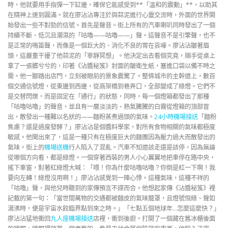
時，他就要用手指彈一下缸邊，確保它能感受到**「溫和的震動」**，以助其
在精神上達到圓滿。就在廖沾沾專注於與蒜泥進行心靈交流時，外面的世界開
始發出一些不對勁的信號。首先是聲音。街上所有的汽車喇叭同時發出了一個
持續不斷、低沉且潮濕的「咕嚕——咕嚕——」聲。這聲音不是引擎聲，也不
是正常的鳴笛聲，而像是一個巨大的、消化不良的胃在哀嚎。廖沾沾皺著眉
頭，這嚴重干擾了他蒜泥的「寧靜冥想」。他決定出去看個究竟，順手從桌上
拿了一張髒兮兮的，印著《沾醬秘笈》封面的皺衛生紙，塞進口袋以備不時之
需。他一腳踏出店門，立刻被眼前的景象震驚了。整條城市的主幹道上，數百
個交通信號燈，從東邊到西邊，從高架橋到巷弄口，全部變成了綠燈。它們不
是交替閃爍，而是固定在「通行」的狀態，同時，每一個燈箱都發出了那種
「咕嚕咕嚕」的聲音，並且有一層淡淡的、熱氣騰騰的白霧從燈箱的頂部冒
出，散發出一種難以名狀的——麵粉蒸煮過頭的氣味。
24小時機場接送
「麵粉
焦慮？還是過度發酵？」廖沾沾是個醬料學家，對所有食物相關的氣味都極度
敏感。他聞出來了，這是一種只有在極度巨大的麵團因為壓力過大而散發出的
氣味。街上的
機場送機
行人陷入了混亂。汽車不知道該走還是該停，因為無論
從哪個方向看，都是綠燈。一個穿著西裝的男人小心翼翼地把車停在路中央，
搖下車窗，對著紅綠燈大喊：「喂！你為什麼咕嚕咕嚕？你倒是紅一下啊！我
要向左轉！綠燈沒用啊！」廖沾沾感覺到一陣心悸。這種氣味，這種不祥的
「咕嚕」聲，與他兒時聽到的家傳預言不謀而合。他想起家傳《沾醬秘笈》裡
記載的第一句：「當世間萬物的交通都被麵皮的氣味籠罩，且燈號恒綠、聲如
湯沸時，便是宇宙水餃臨界點到來之時。」「七點五個地球年…怎麼這麼快？」
廖沾沾猛地衝回
九人座機場接送
店裡，衝到後廚，打開了一個藏在舊冰櫃後面