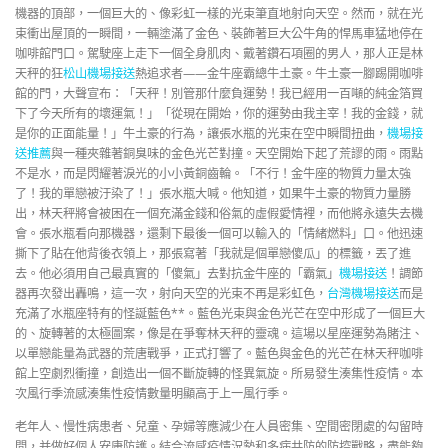
機器的頂部，一個巨大的、像彩虹一樣的光束筆直地射向天空。然而，就在光
束衝出屋頂的一瞬間，一輛塗滿了金色、裝飾著巨大公牛角的悍馬車猛地停在
咖啡館門口。駕駛座上走下一個全身肌肉、戴著鑽石項圈的男人，那人正是林
天秤的狂
松山機場接送
熱追求者——金牛座霸總牛土豪。牛土豪一腳踢開咖啡
館的門，大聲宣布：「天秤！別管那什麼負運勢！我已經用一百噸的純金箔買
下了今天所有的壞運氣！」「從現在開始，你的運勢由我主宰！我的金錢，就
是你的正面能量！」牛土豪的行為，讓張水瓶的光束在空中瞬間扭曲，
機場接
送推薦
與一種夾雜著銅臭味的金色光芒對撞。天空開始下起了荒謬的雨。雨點
不是水，而是閃耀著淚光的小小黃銅齒輪。「不行！金牛座的物質力量太強
了！我的單戀被汙染了！」張水瓶大喊。他知道，如果牛土豪的物質力量勝
出，林天秤將會被困在一個充滿金錢和俗氣的虛假愛情裡，而他將永遠失去機
會。張水瓶看向那機器，還剩下最後一個可以輸入的「情緒燃料」口。他迅速
撕下了貼在他背後衣領上，那張寫著「我就是個單戀傻瓜」的標籤，丟了進
去。他必須用自己最真實的「傻氣」去對抗金牛座的「霸氣」
機場接送
！調節
器再次發出轟鳴，這一次，射向天空的光束不再是彩虹色，
台灣機場接送
而是
充滿了水瓶座特有的怪誕藍色**。藍色光束與金色光芒在空中形成了一個巨大
的、旋轉著的太極圖案，像是在爭奪林天秤的靈魂。這場以星座運勢為賭注、
以單戀能量為武器的荒唐戰爭，正式打響了。藍色與金色的光芒在林天秤咖啡
館上空劇烈衝撞，創造出一個不斷旋轉的怪異氣旋。所易發生湊集性疫情。本
次風行季流感湊集性疫情數量明顯高于上一風行季。
老年人、慢性病患者、兒童、孕婦等應減少在人員密集、空間密閉處的勾留時
間，并做好個人安康防護。結合流感疫情況勢和多病共防的防控戰略，盡能夠