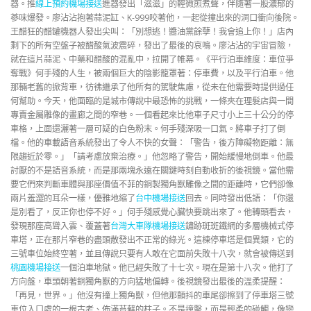
器。推
線上預約機場接送
進器發出「滋滋」的輕微煎煮聲，伴隨著一股濃郁的
蔘味爆發。廖沾沾抱著蒜泥缸、K-999咬著他，一起從撞出來的洞口衝向後院。
王醋狂的醋罐機器人發出尖叫：「別想逃！醬油黨餘孽！我會追上你！」店內
剩下的所有空盤子被醋酸氣波震碎，發出了最後的哀鳴。廖沾沾的宇宙冒險，
就在這片蒜泥、中藥和醋酸的混亂中，拉開了帷幕。《平行泊車維度：車位爭
奪戰》何手殘的人生，被兩個巨大的陰影籠罩著：停車費，以及平行泊車。他
那輛老舊的掀背車，彷彿繼承了他所有的駕駛焦慮，從未在他需要時提供過任
何幫助。今天，他面臨的是城市傳說中最恐怖的挑戰，一條夾在理髮店與一間
專賣金屬雕像的畫廊之間的窄巷。一個看起來比他車子尺寸小上三十公分的停
車格，上面還灑著一層可疑的白色粉末。何手殘深吸一口氣。將車子打了倒
檔。他的車載語音系統發出了令人不快的女聲：「警告，後方障礙物距離：無
限趨近於零。」「請考慮放棄治療。」他忽略了警告，開始緩慢地倒車。他最
討厭的不是語音系統，而是那兩塊永遠在關鍵時刻自動收折的後視鏡。當他需
要它們來判斷車體與那座價值不菲的銅製獨角獸雕像之間的距離時，它們卻像
兩片羞澀的耳朵一樣，優雅地縮了
台中機場接送
回去。同時發出低語：「你還
是別看了，反正你也停不好。」何手殘感覺心臟快要跳出來了。他轉頭看去，
發現那座高聳入雲、覆蓋著
台灣大車隊機場接送
鏽跡斑斑鐵網的多層機械式停
車塔，正在那片窄巷的盡頭散發出不正常的綠光。這棟停車塔是個異類，它的
三號車位始終空著，並且傳說只要有人敢在它面前失敗十八次，就會被傳送到
桃園機場接送
一個泊車地獄。他已經失敗了十七次。現在是第十八次。他打了
方向盤，車頭朝著銅獨角獸的方向猛地偏轉。後視鏡發出最後的溫柔提醒：
「再見，世界。」他沒有撞上獨角獸，但他那顫抖的車尾卻擦到了停車塔三號
車位入口處的一根古老、佈滿苔蘚的柱子。不是撞擊，而是輕柔的碰觸，像戀