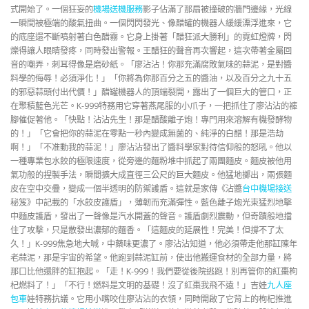
式開始了。一個狂妄的
機場送機服務
影子佔滿了那扇被撞破的牆門邊緣，光線
一瞬間被極端的酸氣扭曲。一個閃閃發光、像醋罐的機器人緩緩漂浮進來，它
的底座還不斷噴射著白色醋霧。它身上掛著「醋狂派大勝利」的霓虹燈牌，閃
爍得讓人眼睛發疼，同時發出警報。王醋狂的聲音再次響起，這次帶著金屬回
音的嘲弄，刺耳得像是磨砂紙。「廖沾沾！你那充滿腐敗氣味的蒜泥，是對醬
料學的侮辱！必須淨化！」「你將為你那百分之五的醬油，以及百分之九十五
的邪惡蒜頭付出代價！」醋罐機器人的頂端裂開，露出了一個巨大的管口，正
在聚積藍色光芒。K-999特務用它穿著燕尾服的小爪子，一把抓住了廖沾沾的褲
腳催促著他。「快點！沾沾先生！那是醋酸離子炮！專門用來溶解有機發酵物
的！」「它會把你的蒜泥在零點一秒內變成無菌的、純淨的白醋！那是浩劫
啊！」「不准動我的蒜泥！」廖沾沾發出了醬料學家對待信仰般的怒吼。他以
一種專業包水餃的極限速度，從旁邊的麵粉堆中抓起了兩團麵皮。麵皮被他用
氣功般的捏製手法，瞬間擴大成直徑三公尺的巨大麵皮。他猛地擲出，兩張麵
皮在空中交疊，變成一個半透明的防禦護盾。這就是家傳《沾醬
台中機場接送
秘笈》中記載的「水餃皮護盾」，薄韌而充滿彈性。藍色離子炮光束猛烈地擊
中麵皮護盾，發出了一聲像是汽水開蓋的聲音。護盾劇烈震動，但奇蹟般地擋
住了攻擊，只是散發出濃郁的麵香。「這麵皮的延展性！完美！但撐不了太
久！」K-999焦急地大喊，中藥味更濃了。廖沾沾知道，他必須帶走他那缸陳年
老蒜泥，那是宇宙的希望。他跑到蒜泥缸前，使出他搬運食材的全部力量，將
那口比他還胖的缸抱起。「走！K-999！我們要從後院逃跑！別再管你的紅棗枸
杞燃料了！」「不行！燃料是文明的基礎！沒了紅棗我飛不遠！」吉娃
九人座
包車
娃特務抗議。它用小嘴咬住廖沾沾的衣領，同時開啟了它背上的枸杞推進