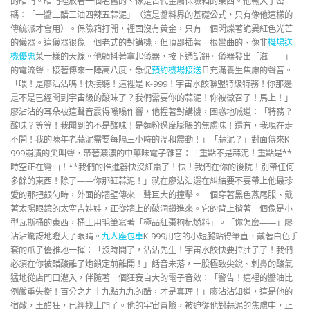
的暗門。暗門裡放著一個老舊的、像是古代金屬保險箱的東西。他輸入了密
碼：「一醬二醋三油四辣五蒜泥」（這是醬料界的基礎公式，只有像他這樣的
傳統派才會用）。保險箱打開，裡面沒有黃金，只有一個閃爍著詭異紅色光芒
的儀器。這儀器很像一個老式的對講機，但頂部插著一根彎曲的、像韭
機場送
機優惠
菜一樣的天線。他顫抖著拿起儀器，按下通話鈕。儀器發出「滋——」
的電流聲，接著傳來一陣高八度、急促
預約機場接送
且充滿養生焦慮的聲音。
「喂！是廖沾沾嗎！快接聽！這裡是 K-999！宇宙水餃聯盟特級特務！你那邊
是不是已經聞到宇宙級的酸味了？我們需要你的蒜泥！你被徵召了！馬上！」
廖沾沾的耳朵被這聲音震得嗡嗡作響，他捏著對講機，困惑地喊道：「特務？
酸味？等等！我聞到的不是酸味！是麵粉過度膨脹的焦慮味！還有，我現在走
不開！我的陳年老蒜泥需要每隔三小時的溫和震動！」「蒜泥？」對面傳來K-
999崩潰的尖叫聲，帶著濃濃的中藥味電子雜音：「重點不是蒜泥！重點是**
時空正在彎曲！**我們的推進器快沒紅棗了！快！我們在你的後院！別帶任何
多餘的東西！除了——你那缸蒜泥！」就在廖沾沾還在糾結要不要帶上他最珍
愛的那把銀勺時，外面的牆壁傳來一聲巨大的撞擊。一個穿著黑色燕尾服、戴
著太陽眼鏡的太空吉娃娃，正從牆上的破洞鑽進來。它的背上揹著一個像是小
型瓦斯桶的東西，桶上用毛筆寫著「極品紅棗枸杞燃料」。「你怎麼——」廖
沾沾驚訝地瞪大了眼睛。
九人座包車
K-999用它的小短腿站得筆直，戴著白色手
套的爪子優雅地一揮：「沒時間了，沾沾先生！宇宙水餃快要拉肚子了！我們
必須在你被醋酸離子炮鎖定前離開！」話音未落，一股極致尖銳、刺鼻的酸氣
猛地從店門口灌入，伴隨著一個狂妄自大的電子音效：「警告！這裡的醬油比
例嚴重失衡！百分之九十九點九九的醋，才是真理！」廖沾沾知道，這是他的
宿敵，王醋狂，已經找上門了。他的宇宙冒險，被迫從他對蒜泥的焦慮中，正