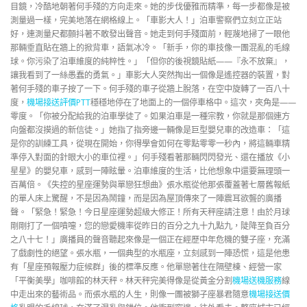
目鏡，冷酷地朝著何手殘的方向走來。她的步伐優雅而精準，每一步都像是被
測量過一樣，完美地落在網格線上。「車影大人！」泊車警察們立刻立正站
好，連測量尺都顫抖著不敢發出聲音。她走到何手殘面前，輕蔑地掃了一眼他
那輛垂直貼在牆上的掀背車，語氣冰冷。「新手，你的車技像一團混亂的毛線
球。你污染了泊車維度的純粹性。」「但你的後視鏡貼紙——『永不放棄』，
讓我看到了一絲愚蠢的勇氣。」車影大人突然掏出一個像是遙控器的裝置，對
著何手殘的車子按了一下。何手殘的車子從牆上脫落，在空中旋轉了一百八十
度，
機場接送評價PTT
穩穩地停在了地面上的一個停車格中。這次，夾角是——
零度。「你被分配給我的泊車學徒了。如果泊車是一種宗教，你就是那個連方
向盤都沒摸過的新信徒。」她指了指旁邊一輛像是巨型嬰兒車的改造車：「這
是你的訓練工具，從現在開始，你得學會如何在零點零零一秒內，將這輛車精
準停入對面的針眼大小的車位裡。」何手殘看著那輛閃閃發光、還在播放《小
星星》的嬰兒車，感到一陣眩暈。泊車維度的生活，比他想象中還要無理頭一
百萬倍。《失控的星座運勢與單戀狂想曲》張水瓶從他那張覆蓋著七層舊報紙
的單人床上驚醒，不是因為鬧鐘，而是因為屋頂傳來了一陣震耳欲聾的廣播
聲。「緊急！緊急！今日星座運勢超級大修正！所有天秤座請注意！由於月球
剛剛打了一個噴嚏，您的戀愛機率從昨日的百分之九十九點九，陡降至負百分
之八十七！」廣播員的聲音聽起來像是一個正在經歷中年危機的雙子座，充滿
了戲劇性的絕望。張水瓶，一個典型的水瓶座，立刻感到一陣恐慌，這是他患
有「星座預報壓力症候群」後的標準反應。他單戀著住在隔壁棟、經營一家
「平衡美學」咖啡館的林天秤。林天秤完美得像是從黃金分割
機場送機服務
線
中走出來的藝術品。而張水瓶的人生，則像一團被獅子座暴君隨意
機場接送價