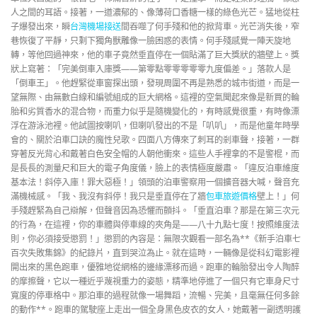
人之間的耳語。接著，一道濃郁的、像薄荷口香糖一樣的綠色光芒。猛地從柱
子爆發出來，瞬
台灣機場接送
間吞噬了何手殘和他的掀背車。光芒消失後，窄
巷恢復了平靜，只剩下獨角獸雕像一臉困惑的表情。何手殘感覺一陣天旋地
轉，等他回過神來，他的車子竟然垂直停在一個貼滿了巨大獎狀的牆壁上。獎
狀上寫著：「完美倒車入庫獎——第零點零零零零零九度偏差。」落款人是
「倒車王」。他趕緊從車窗探出頭，發現周圍不再是熟悉的城市街道，而是一
望無際、由無數白線和編號組成的巨大網格。這裡的空氣聞起來像是新買的輪
胎和劣質香水的混合物，而重力似乎是隨機變化的，有時感覺很重，有時像漂
浮在游泳池裡。他試圖按喇叭，但喇叭發出的不是「叭叭」，而是他童年時學
會的、關於泊車口訣的魔性兒歌。四面八方傳來了刺耳的剎車聲，接著，一群
穿著反光背心和戴著白色安全帽的人朝他衝來。這些人手裡拿的不是警棍，而
是長長的測量尺和巨大的電子角度儀，臉上的表情極度嚴肅。「違反泊車維度
基本法！斜停入庫！罪大惡極！」領頭的泊車警察用一個擴音器大喊，聲音充
滿機械感。「我、我沒有斜停！我只是垂直停在了牆
包車旅遊價格
壁上！」何
手殘趕緊為自己辯解，但聲音因為恐懼而顫抖。「垂直泊車？那是在第三次元
的行為，在這裡，你的車體與停車線的夾角是——八十九點七度！按照維度法
則，你必須接受懲罰！」懲罰的內容是：無限次觀看一部名為**《新手泊車七
百次失敗集錦》的紀錄片，直到哭泣為止。就在這時，一輛像是從科幻電影裡
開出來的黑色跑車，優雅地從網格的邊緣漂移而過。跑車的輪胎發出令人陶醉
的摩擦聲，它以一種近乎蔑視重力的姿態，精準地停進了一個只有它車身尺寸
寬度的停車格中。那泊車的過程就像一場舞蹈，流暢、完美，且毫無任何多餘
的動作**。跑車的駕駛座上走出一個全身黑色皮衣的女人，她戴著一副透明護