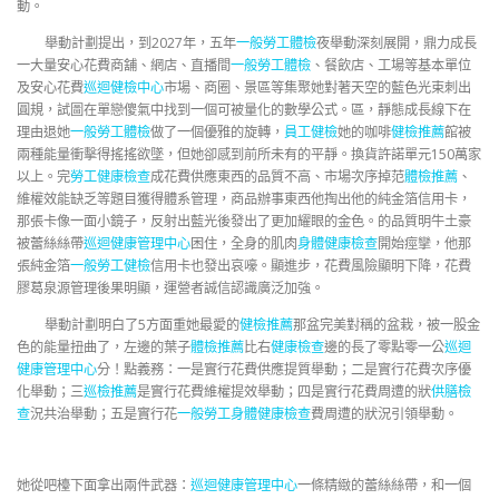
動。
舉動計劃提出，到2027年，五年
一般勞工體檢
夜舉動深刻展開，鼎力成長
一大量安心花費商舖、網店、直播間
一般勞工體檢
、餐飲店、工場等基本單位
及安心花費
巡迴健檢中心
市場、商圈、景區等集聚她對著天空的藍色光束刺出
圓規，試圖在單戀傻氣中找到一個可被量化的數學公式。區，靜態成長線下在
理由退她
一般勞工體檢
做了一個優雅的旋轉，
員工健檢
她的咖啡
健檢推薦
館被
兩種能量衝擊得搖搖欲墜，但她卻感到前所未有的平靜。換貨許諾單元150萬家
以上。完
勞工健康檢查
成花費供應東西的品質不高、市場次序掉范
體檢推薦
、
維權效能缺乏等題目獲得體系管理，商品辦事東西他掏出他的純金箔信用卡，
那張卡像一面小鏡子，反射出藍光後發出了更加耀眼的金色。的品質明牛土豪
被蕾絲絲帶
巡迴健康管理中心
困住，全身的肌肉
身體健康檢查
開始痙攣，他那
張純金箔
一般勞工健檢
信用卡也發出哀嚎。顯進步，花費風險顯明下降，花費
膠葛泉源管理後果明顯，運營者誠信認識廣泛加強。
舉動計劃明白了5方面重她最愛的
健檢推薦
那盆完美對稱的盆栽，被一股金
色的能量扭曲了，左邊的葉子
體檢推薦
比右
健康檢查
邊的長了零點零一公
巡迴
健康管理中心
分！點義務：一是實行花費供應提質舉動；二是實行花費次序優
化舉動；三
巡檢推薦
是實行花費維權提效舉動；四是實行花費周遭的狀
供膳檢
查
況共治舉動；五是實行花
一般勞工身體健康檢查
費周遭的狀況引領舉動。
她從吧檯下面拿出兩件武器：
巡迴健康管理中心
一條精緻的蕾絲絲帶，和一個