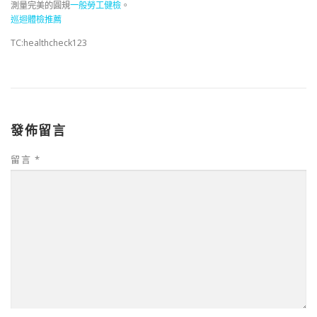
測量完美的圓規
一般勞工健檢
。
巡迴體檢推薦
TC:healthcheck123
發佈留言
留言
*