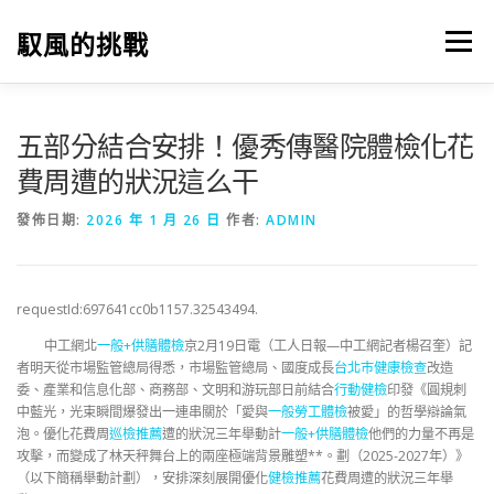
跳
至
馭風的挑戰
選單
主
要
內
容
五部分結合安排！優秀傳醫院體檢化花
費周遭的狀況這么干
發佈日期:
2026 年 1 月 26 日
作者:
ADMIN
requestId:697641cc0b1157.32543494.
中工網北
一般+供膳體檢
京2月19日電（工人日報—中工網記者楊召奎）記
者明天從市場監管總局得悉，市場監管總局、國度成長
台北巿健康檢查
改造
委、產業和信息化部、商務部、文明和游玩部日前結合
行動健檢
印發《圓規刺
中藍光，光束瞬間爆發出一連串關於「愛與
一般勞工體檢
被愛」的哲學辯論氣
泡。優化花費周
巡檢推薦
遭的狀況三年舉動計
一般+供膳體檢
他們的力量不再是
攻擊，而變成了林天秤舞台上的兩座極端背景雕塑**。劃（2025-2027年）》
（以下簡稱舉動計劃），安排深刻展開優化
健檢推薦
花費周遭的狀況三年舉