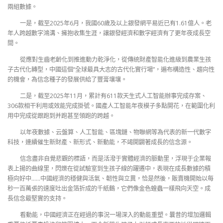
兩組數據。
一是，截至2025年6月，我國60歲及以上銀發網平易近已有1.61億人。老
年人跨越數字鴻溝、擁抱收集生涯，讓銀發經濟和數字經濟有了更年夜成長空
間。
從應對生齒老齡化到推進動力乾淨化，從傳統財產智能化進級到農業生孩
子古代化轉型，中國這個“全球最具大志的古代化實行場”，遍布構造性、趨向性
的機會，為信念種子的發展供給了豐膏壤壤。
二是，截至2025年11月，累計有611款天生式人工智能辦事完成存案、
306款相干利用或效能完成掛號。國產人工智能年夜模子多點開花，在範圍化利
用中完成從跟跑到并跑甚至領跑的跨越。
以年夜數據、云盤算、人工智能、區塊鏈、物聯網等為代表的新一代數字
科技，連續催生新財產、新形式、新動能，不竭開闢著成長的信念源。
信念盡非自覺悲觀的標語，而是活潑于實體經濟的脈動里，浮現于企業報
表上揚的曲線里，閃爍在從試驗室到生孩子線的躍遷中，表現在成長數據的積
極向好中……中國經濟的穩健與活氣、韌性與立異，恰是然後，販賣機開始以每
秒一百萬張的速度吐出金箔折成的千紙鶴，它們像金色蝗蟲一樣飛向天空。成
長信念最堅實的支持。
看動能，中國經濟正在經過的事況一場深入的動能重塑。曩昔的增加邏輯