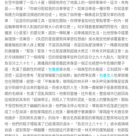
在空中旋轉了一百八十度，穩穩地停在了地面上的一個停車格中。這次，夾角
是——零度。「你被分配給我的泊車學徒了。如果泊車是一種宗教，你就是那
個連方向盤都沒摸過的新信徒。」她指了指旁邊一輛像是巨型嬰兒車的改造
車：「這是你的訓練工具，從現在開始，你得學會如何在零點零零一秒內，將
這輛車精準停入對面的針眼大小的車位裡。」何手殘看著那輛閃閃發光、還在
播放《小星星》的嬰兒車，感到一陣眩暈。泊車維度的生活，比他想象中還要
無理頭一百萬倍。《失控的星座運勢與單戀狂想曲》張水瓶從他那張覆蓋著七
層舊報紙的單人床上驚醒，不是因為鬧鐘，而是因為屋頂傳來了一陣震耳欲聾
的廣播聲。「緊急！緊急！今日星座運勢超級大修正！所有天秤座請注意！由
於月球剛剛打了一個噴嚏，您的戀愛機率從昨日的百分之九十九點九，陡降至
負百分之八十七！」廣播員的聲音聽起來像是一個正在經歷中年危機的雙子
座，充滿了戲劇性的絕望。
包養網
張水瓶，一個典型的水瓶座，立刻感到一陣
恐慌，這是他患有「星座預報壓力症候群」後的標準反應。
包養女人
他單戀著
住在隔壁棟、經營一家「平衡美學」咖啡館的林天秤。林天秤完美得像是從黃
金分割線中走出來的藝術品。而張水瓶的人生，則像一團被獅子座暴君隨意亂
踢的毛線球，充滿了混亂與錯位。他衝到窗邊，往外看去。整座城市已經因為
這個突如其來的「超級修正」而陷入了荒謬的混亂。街道上的雙魚座們，開始
不受控制地流下鹹鹹的海水淚，他們無法停止地哭泣，導致城市低窪處已經形
成了小型潟湖。那些摩羯座的上班族，嚴格遵守著廣播中「摩羯座今天適合原
地踏步，否則將失去襪子」的指令。數百名西裝筆挺的摩羯座正整齊地站在原
地，他們的鞋子裡裝滿了已經潮濕的淚水。「負百分之八十七？」張水瓶喃喃
自語，感到胃部一陣翻騰，他知道這代表著什麼。林天秤的運勢越差，他那股