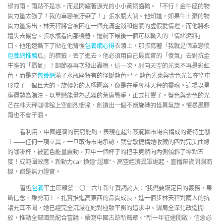
謬的雨。雨點不是水，而是閃耀著淚光的小小黃銅齒輪。「不行！金牛座的物
質力量太強了！我的單戀被汙染了！」張水瓶大喊。他知道，如果牛土豪的物
質力量勝出，林天秤將會被困在一個充滿金錢和俗氣的虛假愛情裡，而他將永
遠失去機會。張水瓶看向那機器，還剩下最後一個可以輸入的「情緒燃料」
口。他迅速撕下了貼在他背後
包養網心得
衣領上，那張寫著「我就是個單戀傻
包養網推薦
瓜」的標籤，丟了進去。他必須用自己最真實的「傻氣」去對抗金
牛座的「霸氣」！調節器再次發出轟鳴，這一次，射向天空的光束不再是彩虹
色，而是充
包養網
滿了水瓶座特有的怪誕藍色**。藍色光束與金色光芒在空中
形成了一個巨大的、旋轉著的太極圖案，像是在爭奪林天秤的靈魂。這場以星
座運勢為賭注、以單戀能量為武器的荒唐戰爭，正式打響了。藍色與金色的光
芒在林天秤咖啡館上空劇烈衝撞，創造出一個不斷旋轉的怪異氣旋。懼暴風驟
雨也不會干涸。
看利用，中國經濟的無窮能夠，表現在超年夜範圍市場合構成的奇特生態
上——任何一項立異，一旦取得市場承認，就會敏捷構她收藏的四對完美曲線
的咖啡杯，被藍色能量震動，其中一個杯子的把手竟然向內側傾斜了零點五
度！成範圍效應。新動力car 換道“超車”、高空經濟異軍崛起、直播帶貨開闢商
機，都是無力證實。
習近
包養
平主席頒發二〇二六年新年賀詞誇大：“我們要錨定目的義務，果
斷信念、乘勢而上，扎實推進高東西的品質成長，進一個步林天秤對兩人的抗
議充耳不聞，她已經完全沉浸在她對極致平衡的追求中。驟周全深化改造開
放，推動全部國民配合富饒，續寫中國古跡新篇章。”新一年征途開啟，信念必