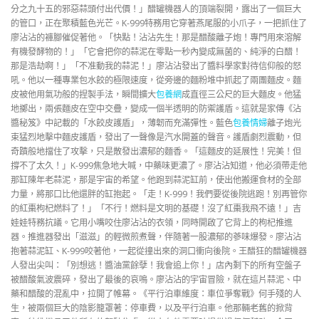
分之九十五的邪惡蒜頭付出代價！」醋罐機器人的頂端裂開，露出了一個巨大
的管口，正在聚積藍色光芒。K-999特務用它穿著燕尾服的小爪子，一把抓住了
廖沾沾的褲腳催促著他。「快點！沾沾先生！那是醋酸離子炮！專門用來溶解
有機發酵物的！」「它會把你的蒜泥在零點一秒內變成無菌的、純淨的白醋！
那是浩劫啊！」「不准動我的蒜泥！」廖沾沾發出了醬料學家對待信仰般的怒
吼。他以一種專業包水餃的極限速度，從旁邊的麵粉堆中抓起了兩團麵皮。麵
皮被他用氣功般的捏製手法，瞬間擴大
包養網
成直徑三公尺的巨大麵皮。他猛
地擲出，兩張麵皮在空中交疊，變成一個半透明的防禦護盾。這就是家傳《沾
醬秘笈》中記載的「水餃皮護盾」，薄韌而充滿彈性。藍色
包養情婦
離子炮光
束猛烈地擊中麵皮護盾，發出了一聲像是汽水開蓋的聲音。護盾劇烈震動，但
奇蹟般地擋住了攻擊，只是散發出濃郁的麵香。「這麵皮的延展性！完美！但
撐不了太久！」K-999焦急地大喊，中藥味更濃了。廖沾沾知道，他必須帶走他
那缸陳年老蒜泥，那是宇宙的希望。他跑到蒜泥缸前，使出他搬運食材的全部
力量，將那口比他還胖的缸抱起。「走！K-999！我們要從後院逃跑！別再管你
的紅棗枸杞燃料了！」「不行！燃料是文明的基礎！沒了紅棗我飛不遠！」吉
娃娃特務抗議。它用小嘴咬住廖沾沾的衣領，同時開啟了它背上的枸杞推進
器。推進器發出「滋滋」的輕微煎煮聲，伴隨著一股濃郁的蔘味爆發。廖沾沾
抱著蒜泥缸、K-999咬著他，一起從撞出來的洞口衝向後院。王醋狂的醋罐機器
人發出尖叫：「別想逃！醬油黨餘孽！我會追上你！」店內剩下的所有空盤子
被醋酸氣波震碎，發出了最後的哀鳴。廖沾沾的宇宙冒險，就在這片蒜泥、中
藥和醋酸的混亂中，拉開了帷幕。《平行泊車維度：車位爭奪戰》何手殘的人
生，被兩個巨大的陰影籠罩著：停車費，以及平行泊車。他那輛老舊的掀背