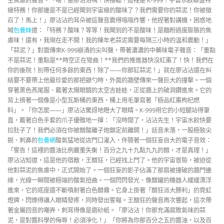
生焦慮的聲音。「喂！是廖沾沾嗎！快接聽！這裡是 K-999！宇宙水餃聯盟特
級特務！你那邊是不是已經聞到宇宙級的酸味了？我們需要你的蒜泥！你被徵
召了！馬上！」廖沾沾的耳朵被這聲音震得嗡嗡作響，他捏著對講機，困惑地
喊
包養妹
道：「特務？酸味？等等！我聞到的不是酸味！是麵粉過度膨脹的焦
慮味！還有，我現在走不開！我的陳年老蒜泥需要每隔三小時的溫和震動！」
「蒜泥？」對面傳來K-999崩潰的尖叫聲，帶著濃濃的中藥味電子雜音：「重點
不是蒜泥！重點是**時空正在彎曲！**我們的推進器快沒紅棗了！快！我們在
你的後院！別帶任何多餘的東西！除了——你那缸蒜泥！」就在廖沾沾還在糾
結要不要帶上他最珍愛的那把銀勺時，外面的牆壁傳來一聲巨大的撞擊。一個
穿著黑色燕尾服、戴著太陽眼鏡的太空吉娃娃，正從牆上的破洞鑽進來。它的
背上揹著一個像是小型瓦斯桶的東西，桶上用毛筆寫著「極品紅棗枸杞燃
料」。「你怎麼——」廖沾沾驚訝地瞪大了眼睛。K-999用它的小短腿站得筆
直，戴著白色手套的爪子優雅地一揮：「沒時間了，沾沾先生！宇宙水餃快要
拉肚子了！我們必須在你被醋酸離子炮鎖定前離開！」話音未落，一股極致尖
銳、刺鼻的
包養網
酸氣猛地從店門口灌入，伴隨著一個狂妄自大的電子音效：
「警告！這裡的醬油比例嚴重失衡！百分之九十九點九九的醋，才是真理！」
廖沾沾知道，這是他的宿敵，王醋狂，已經找上門了。他的宇宙冒險，被迫從
他對蒜泥的焦慮中，正式開始了。一個狂妄的影子佔滿了那扇被撞破的牆門邊
緣，光線一瞬間被極端的酸氣扭曲。一個閃閃發光、像醋罐的機器人緩緩漂浮
進來，它的底座還不斷噴射著白色醋霧。它身上掛著「醋狂派大勝利」的霓虹
燈牌，閃爍得讓人眼睛發疼，同時發出警報。王醋狂的聲音再次響起，這次帶
著金屬回音的嘲弄，刺耳得像是磨砂紙。「廖沾沾！你那充滿腐敗氣味的蒜
泥，是對醬料學的侮辱！必須淨化！」「你將為你那百分之五的醬油，以及百