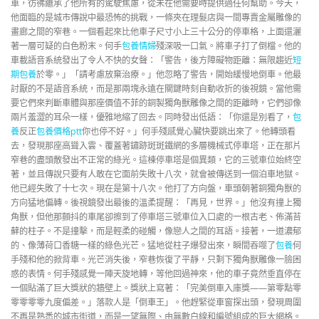
車，彷彿繼承了他所有的駕駛焦慮，從未在他需要時提供過任何幫助。今天，
他面臨的是城市傳說中最恐怖的挑戰，一條夾在理髮店與一間專賣金屬雕像的
畫廊之間的窄巷。一個看起來比他車子尺寸小上三十公分的停車格，上面還灑
著一層可疑的白色粉末。何手
包養情婦
殘深吸一口氣。將車子打了倒檔。他的
車載語音系統發出了令人不快的女聲：「警告，後方障礙物距離：無限趨近
短
期包養
於零。」「請考慮放棄治療。」他忽略了警告，開始緩慢地倒車。他最
討厭的不是語音系統，而是那兩塊永遠在關鍵時刻自動收折的後視鏡。當他需
要它們來判斷車體與那座價值不菲的銅製獨角獸雕像之間的距離時，它們卻像
兩片羞澀的耳朵一樣，優雅地縮了回去。同時發出低語：「你還是別看了，
包
養
反正
包養價格ptt
你也停不好。」何手殘感覺心臟快要跳出來了。他轉頭看
去，發現那座高聳入雲、覆蓋著鏽跡斑斑鐵網的多層機械式停車塔，正在那片
窄巷的盡頭散發出不正常的綠光。這棟停車塔是個異類，它的三號車位始終空
著，並且傳說只要有人敢在它面前失敗十八次，就會被傳送到一個泊車地獄。
他已經失敗了十七次。現在是第十八次。他打了方向盤，車頭朝著銅獨角獸的
方向猛地偏轉。後視鏡發出最後的溫柔提醒：「再見，世界。」他沒有撞上獨
角獸，但他那顫抖的車尾卻擦到了停車塔三號車位入口處的一根古老、佈滿苔
蘚的柱子。不是撞擊，而是輕柔的碰觸，像戀人之間的耳語。接著，一道濃郁
的、像薄荷口香糖一樣的綠色光芒。猛地從柱子爆發出來，瞬間吞噬了
包養
何
手殘和他的掀背車。光芒消失後，窄巷恢復了平靜，只剩下獨角獸雕像一臉困
惑的表情。何手殘感覺一陣天旋地轉，等他回過神來，他的車子竟然垂直停在
一個貼滿了巨大獎狀的牆壁上。獎狀上寫著：「完美倒車入庫獎——第零點零
零零零零九度偏差。」落款人是「倒車王」。他趕緊從車窗探出頭，發現周圍
不再是熟悉的城市街道，而是一望無際、由無數白線和編號組成的巨大網格。