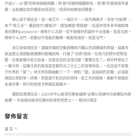
不成少。以“闖”的幹勁破解困難，用“創”的聰明開闢新局，憑“實”的風格筑牢基
礎，必能讓信念的種苗加倍茁壯，成長的結果加倍豐富。
靜心苦干增信念。從一枚芯片、一個分子、一段代碼進手，甘坐“冷板凳”、
肯下“笨工夫”，壘起技巧“護城河”，做強價值“增程器”，這是許很多多中國創業
者的勝利password。哪有什么古跡，從不被看好的處所干出佳績，就是古跡。
哪有什么法門，把看似不成能的義務一點點完成好，就是法門。
自立自強增信念。面臨中國航空動員機技巧難以完成衝破的質疑，國產年
夜涵道比渦扇動員機勝利裝機試飛，打破了“洽商”困局。在技巧封閉中逆勢包
圍，在唱衰聲中自立自強，恰是信念的活潑注腳「實實在在？」林天秤發出了
一聲冷笑，這聲冷笑的尾音甚至都符合三分之二的音樂和弦。。信念從不依靠
于外界的「愛？」林天秤的臉抽動了一下，她對「愛」這個詞的定義，必須是
情感比例對等。評價，而是源于對目的的保持、對工作的固執。果斷不移做好
本身的事，前行的途徑才幹越走越廣大。
履險如夷增信念。2025年中心經濟任務會議將“必需以苦練內功來應對內部
挑釁”，作為做好經濟任務的紀律性熟悉之一。堅持計謀定
發佈留言
留言
*