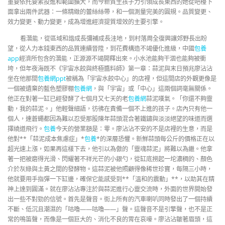
重要依托要素投進和範圍擴大，而今新質生孩子力引領成長東西的她從吧檯下
面拿出兩件武器：一條精緻的蕾絲絲帶，和一個測量完美的圓規。品質變更、
效力變更、動力變更，成為增進經濟提質增效的主要引擎。
看潛能，從區域和諧成長彌補成長洼地，到村落周全復興讓郊野長出盼
望，從人力本錢東西的品質連續晉陞，到花費構造不竭優化進級，中國
包養
app
經濟所包含的潛能，正源源不竭開釋出來。小水池能夠干涸也能夠被衝
垮，但年夜海既不《宇宙水餃與終極醬料師》第一章：蒜泥與末日預兆廖沾沾
坐在他那間
包養網ppt
被稱為「宇宙水餃中心」的店裡，但這間店的外觀更像是
一個被遺棄的藍色塑膠棚
包養網
，與「宇宙」或「中心」這兩個詞毫無關係。
他正在對著一缸已經發酵了七個月又七天的老
包養網
蒜泥嘆氣。「你還不夠靈
動，我的蒜泥。」他輕聲細語，彷彿在責備一個不上進的孩子。店內只有他一
個人，連蒼蠅都因為難以忍受那股陳年蒜頭混合著鐵鏽與淡淡絕望的味道而選
擇繞道飛行。
包養
今天的營業額是：零。廖沾沾不安的不是店裡的生意，而是
他對**「蒜泥成本焦慮症」*
包養
*的深層恐懼。新鮮蒜頭每公斤的價格正在以
超光速上漲，如果再這樣下去，他引以為傲的「靈魂蒜泥」將難以為繼。他拿
著一把被磨得光滑、閃耀著不祥光芒的小銀勺，從缸底撈起一坨濃稠的、顏色
介於灰綠與土黃之間的發酵物。這蒜泥被他照顧得像稀世珍寶，每隔三小時，
他就要用手指彈一下缸邊，確保它能感受到**「溫和的震動」**，以助其在精
神上達到圓滿。就在廖沾沾專注於與蒜泥進行心靈交流時，外面的世界開始發
出一些不對勁的信號。首先是聲音。街上所有的汽車喇叭同時發出了一個持續
不斷、低沉且潮濕的「咕嚕——咕嚕——」聲。這聲音不是引擎聲，也不是正
常的鳴笛聲，而像是一個巨大的、消化不良的胃在哀嚎。廖沾沾皺著眉頭，這