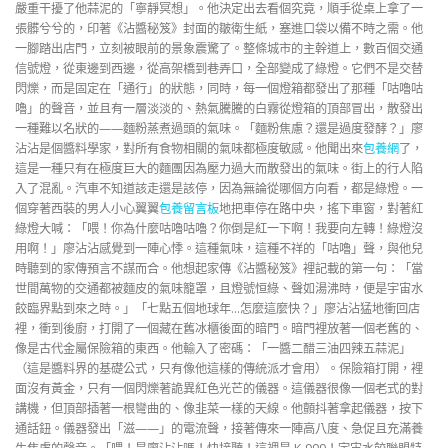
嚴重干擾了他蒜泥的「寧靜冥想」。他決定出去看個究竟，順手從桌上拿了一
張髒兮兮的，印著《沾醬秘笈》封面的皺衛生紙，塞進口袋以備不時之需。他
一腳踏出店門，立刻被眼前的景象震驚了。整條城市的主幹道上，數百個交通
信號燈，從東邊到西邊，從高架橋到巷弄口，全部變成了綠燈。它們不是交替
閃爍，而是固定在「通行」的狀態，同時，每一個燈箱都發出了那種「咕嚕咕
嚕」的聲音，並且有一層淡淡的、熱氣騰騰的白霧從燈箱的頂部冒出，散發出
一種難以名狀的——麵粉蒸煮過頭的氣味。「麵粉焦慮？還是過度發酵？」廖
沾沾是個醬料學家，對所有食物相關的氣味都極度敏感。他聞出來
包養網
了，
這是一種只有在極度巨大的麵團因為壓力過大而散發出的氣味。街上的行人陷
入了混亂。汽車不知道該走還是該停，因為無論從哪個方向看，都是綠燈。一
個穿著西裝的男人小心翼翼
包養留言板
地把車停在路中央，搖下車窗，對著紅
綠燈大喊：「喂！你為什麼咕嚕咕嚕？你倒是紅一下啊！我要向左轉！綠燈沒
用啊！」廖沾沾感覺到一陣心悸。這種氣味，這種不祥的「咕嚕」聲，與他兒
時聽到的家傳預言不謀而合。他想起家傳《沾醬秘笈》裡記載的第一句：「當
世間萬物的交通都被麵皮的氣味籠罩，且燈號恒綠、聲如湯沸時，便是宇宙水
餃臨界點到來之時。」「七點五個地球年…怎麼這麼快？」廖沾沾猛地衝回店
裡，衝到後廚，打開了一個藏在舊冰櫃後面的暗門。暗門裡放著一個老舊的、
像是古代金屬保險箱的東西。他輸入了密碼：「一醬二醋三油四辣五蒜泥」
（這是醬料界的基礎公式，只有像他這樣的傳統派才會用）。保險箱打開，裡
面沒有黃金，只有一個閃爍著詭異紅色光芒的儀器。這儀器很像一個老式的對
講機，但頂部插著一根彎曲的、像韭菜一樣的天線。他顫抖著拿起儀器，按下
通話鈕。儀器發出「滋——」的電流聲，接著傳來一陣高八度、急促且充滿養