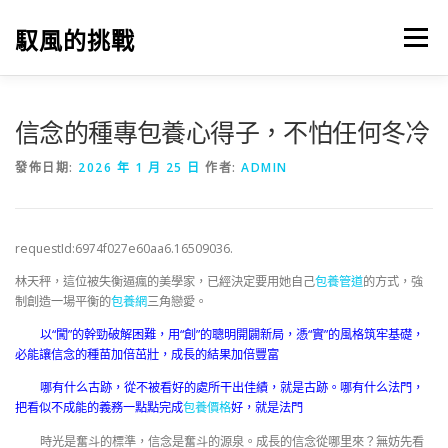
跳
至
馭風的挑戰
選單
主
要
內
容
信念的種專包養心得子，不怕任何冬冷
發佈日期:
2026 年 1 月 25 日
作者:
ADMIN
requestId:6974f027e60aa6.16509036.
林天秤，這位被失衡逼瘋的美學家，已經決定要用她自己
包養管道
的方式，強
制創造一場平衡的
包養網
三角戀愛。
以“闖”的幹勁破解困難，用“創”的聰明開闢新局，憑“實”的風格筑牢基礎，
必能讓信念的種苗加倍茁壯，成長的結果加倍豐富
哪有什么古跡，從不被看好的處所干出佳績，就是古跡。哪有什么法門，
把看似不成能的義務一點點完成
包養價格
好，就是法門
時光是奮斗的標準，信念是奮斗的源泉。成長的信念從哪里來？無妨先看