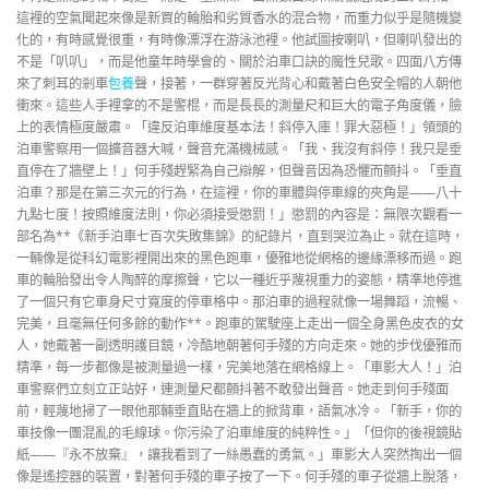
這裡的空氣聞起來像是新買的輪胎和劣質香水的混合物，而重力似乎是隨機變
化的，有時感覺很重，有時像漂浮在游泳池裡。他試圖按喇叭，但喇叭發出的
不是「叭叭」，而是他童年時學會的、關於泊車口訣的魔性兒歌。四面八方傳
來了刺耳的剎車
包養
聲，接著，一群穿著反光背心和戴著白色安全帽的人朝他
衝來。這些人手裡拿的不是警棍，而是長長的測量尺和巨大的電子角度儀，臉
上的表情極度嚴肅。「違反泊車維度基本法！斜停入庫！罪大惡極！」領頭的
泊車警察用一個擴音器大喊，聲音充滿機械感。「我、我沒有斜停！我只是垂
直停在了牆壁上！」何手殘趕緊為自己辯解，但聲音因為恐懼而顫抖。「垂直
泊車？那是在第三次元的行為，在這裡，你的車體與停車線的夾角是——八十
九點七度！按照維度法則，你必須接受懲罰！」懲罰的內容是：無限次觀看一
部名為**《新手泊車七百次失敗集錦》的紀錄片，直到哭泣為止。就在這時，
一輛像是從科幻電影裡開出來的黑色跑車，優雅地從網格的邊緣漂移而過。跑
車的輪胎發出令人陶醉的摩擦聲，它以一種近乎蔑視重力的姿態，精準地停進
了一個只有它車身尺寸寬度的停車格中。那泊車的過程就像一場舞蹈，流暢、
完美，且毫無任何多餘的動作**。跑車的駕駛座上走出一個全身黑色皮衣的女
人，她戴著一副透明護目鏡，冷酷地朝著何手殘的方向走來。她的步伐優雅而
精準，每一步都像是被測量過一樣，完美地落在網格線上。「車影大人！」泊
車警察們立刻立正站好，連測量尺都顫抖著不敢發出聲音。她走到何手殘面
前，輕蔑地掃了一眼他那輛垂直貼在牆上的掀背車，語氣冰冷。「新手，你的
車技像一團混亂的毛線球。你污染了泊車維度的純粹性。」「但你的後視鏡貼
紙——『永不放棄』，讓我看到了一絲愚蠢的勇氣。」車影大人突然掏出一個
像是遙控器的裝置，對著何手殘的車子按了一下。何手殘的車子從牆上脫落，