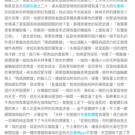
積壓已久、無處安放的單戀能量就會越發瘋狂地實體化。上次林天秤的戀愛運
勢跌至百分
長期包養
之二十，張水瓶就發現他的廚房裡長滿了巨大的
包養網
、
形狀是林天秤側臉的粉紅色蘑菇。他必須在今天結束前，將林天秤的運勢至少
提升到零。否則，他那份單戀就會變成某種具備攻擊性的實體。他緊張地跑進
他堆滿了星座圖表和過期甜甜圈的地下室，那裡放著他的秘密武器。「我需要
星象學輔助儀！」他衝到一個像是老式彈珠臺的機器前，上面貼滿了「巨蟹座
已哭」、「處女座勿碰」等警告標籤。這是他用廢棄的唱片機和一個不知名的
外星計算器改造而成的「情感調節器」。他必須輸入一種極具感染力的正面情
緒作為燃料，來抵抗那負面的運勢波。「水瓶座的優勢，就是超脫一切的理性
與冷靜…才怪！我只有一腔熱血的傻氣啊！」他絕望地低吼。他看了一眼腳邊。
那裡放著一個他為林天秤準備了兩年的禮物：一個用一萬塊小小的天秤座黃銅
齒輪組成的音樂盒。他從未送出，因為害怕被拒絕。這份害怕，就是純度最高
的單戀情感。張水瓶咬緊牙關，將那個黃銅齒輪音樂盒砸爛，將所有的齒輪都
倒入「情感調節器」的輸入口。機器發出刺耳的尖叫，接著，彈珠臺上的燈光
開始瘋狂閃爍，發出警告。「能量超載！檢測到極致純粹的單戀能量！目標：
提升天秤座運勢！」在機器的頂部，一個巨大的、像彩虹一樣的光束筆直地射
向天空。然而，就在光束衝出屋頂的一瞬間，一輛塗滿了金色、裝飾著巨大公
牛角的悍馬車猛地停在咖啡館門口。駕駛座上走下一個全身肌肉、戴著鑽石項
圈的男人，那人正是林天秤的狂熱追求者——金牛座霸總牛土豪。牛土豪一腳
踢開咖啡館的門，大聲宣布：「天秤！別管那什
包養軟體
麼負運勢！我已經用
一百噸的純金箔買下了今天所有的壞運氣！」「從現在開始，你的運勢由我主
宰！我的金錢，就是你的正面能量！」牛土豪的行為，讓張水瓶的光束在空中
瞬間扭曲，與一種夾雜著銅臭味的金色光
包養網ppt
芒對撞。天空開始下起了荒