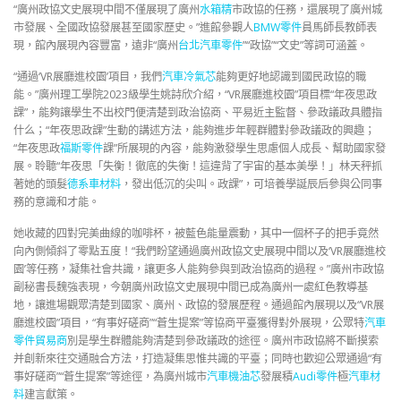
“廣州政協文史展現中間不僅展現了廣州
水箱精
市政協的任務，還展現了廣州城
市發展、全國政協發展甚至國家歷史。”進館參觀人
BMW零件
員馬師長教師表
現，館內展現內容豐富，遠非“廣州
台北汽車零件
”“政協”“文史”等詞可涵蓋。
“通過‘VR展廳進校園’項目，我們
汽車冷氣芯
能夠更好地認識到國民政協的職
能。”廣州理工學院2023級學生姚詩欣介紹，“VR展廳進校園”項目標“年夜思政
課”，能夠讓學生不出校門便清楚到政治協商、平易近主監督、參政議政具體指
什么；“年夜思政課”生動的講述方法，能夠進步年輕群體對參政議政的興趣；
“年夜思政
福斯零件
課”所展現的內容，能夠激發學生思慮個人成長、幫助國家發
展。聆聽“年夜思「失衡！徹底的失衡！這違背了宇宙的基本美學！」林天秤抓
著她的頭髮
德系車材料
，發出低沉的尖叫。政課”，可培養學誕辰后參與公同事
務的意識和才能。
她收藏的四對完美曲線的咖啡杯，被藍色能量震動，其中一個杯子的把手竟然
向內側傾斜了零點五度！“我們盼望通過廣州政協文史展現中間以及‘VR展廳進校
園’等任務，凝集社會共識，讓更多人能夠參與到政治協商的過程。”廣州市政協
副秘書長魏強表現，今朝廣州政協文史展現中間已成為廣州一處紅色教導基
地，讓進場觀眾清楚到國家、廣州、政協的發展歷程。通過館內展現以及“VR展
廳進校園”項目，“有事好磋商”“蒼生提案”等協商平臺獲得對外展現，公眾特
汽車
零件貿易商
別是學生群體能夠清楚到參政議政的途徑。廣州市政協將不斷摸索
并創新來往交通融合方法，打造凝集思惟共識的平臺；同時也歡迎公眾通過“有
事好磋商”“蒼生提案”等途徑，為廣州城市
汽車機油芯
發展積
Audi零件
極
汽車材
料
建言獻策。