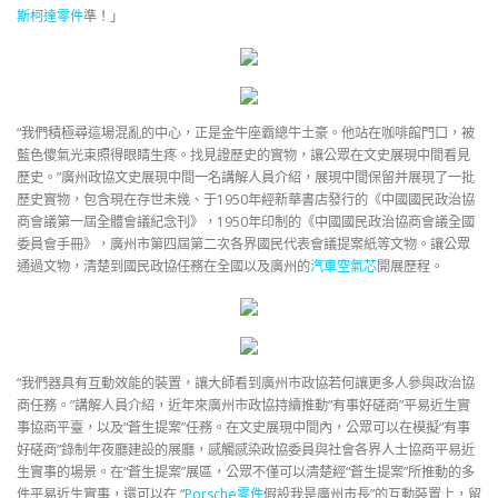
斯柯達零件
準！」
“我們積極尋這場混亂的中心，正是金牛座霸總牛土豪。他站在咖啡館門口，被
藍色傻氣光束照得眼睛生疼。找見證歷史的實物，讓公眾在文史展現中間看見
歷史。”廣州政協文史展現中間一名講解人員介紹，展現中間保留并展現了一批
歷史實物，包含現在存世未幾、于1950年經新華書店發行的《中國國民政治協
商會議第一屆全體會議紀念刊》，1950年印制的《中國國民政治協商會議全國
委員會手冊》，廣州市第四屆第二次各界國民代表會議提案紙等文物。讓公眾
通過文物，清楚到國民政協任務在全國以及廣州的
汽車空氣芯
開展歷程。
“我們器具有互動效能的裝置，讓大師看到廣州市政協若何讓更多人參與政治協
商任務。”講解人員介紹，近年來廣州市政協持續推動“有事好磋商”平易近生實
事協商平臺，以及“蒼生提案”任務。在文史展現中間內，公眾可以在模擬“有事
好磋商”錄制年夜廳建設的展廳，感觸感染政協委員與社會各界人士協商平易近
生實事的場景。在“蒼生提案”展區，公眾不僅可以清楚經“蒼生提案”所推動的多
件平易近生實事，還可以在 “
Porsche零件
假設我是廣州市長”的互動裝置上，留