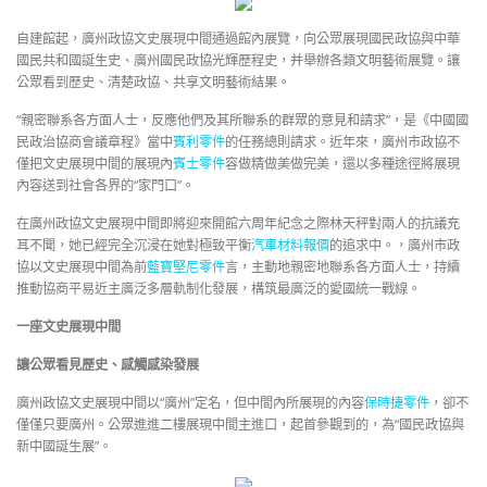
自建館起，廣州政協文史展現中間通過館內展覽，向公眾展現國民政協與中華
國民共和國誕生史、廣州國民政協光輝歷程史，并舉辦各類文明藝術展覽。讓
公眾看到歷史、清楚政協、共享文明藝術結果。
“親密聯系各方面人士，反應他們及其所聯系的群眾的意見和請求”，是《中國國
民政治協商會議章程》當中
賓利零件
的任務總則請求。近年來，廣州市政協不
僅把文史展現中間的展現內
賓士零件
容做精做美做完美，還以多種途徑將展現
內容送到社會各界的“家門口”。
在廣州政協文史展現中間即將迎來開館六周年紀念之際林天秤對兩人的抗議充
耳不聞，她已經完全沉浸在她對極致平衡
汽車材料報價
的追求中。，廣州市政
協以文史展現中間為前
藍寶堅尼零件
言，主動地親密地聯系各方面人士，持續
推動協商平易近主廣泛多層軌制化發展，構筑最廣泛的愛國統一戰線。
一座文史展現中間
讓公眾看見歷史、感觸感染發展
廣州政協文史展現中間以“廣州”定名，但中間內所展現的內容
保時捷零件
，卻不
僅僅只要廣州。公眾進進二樓展現中間主進口，起首參觀到的，為“國民政協與
新中國誕生展”。