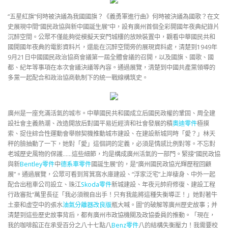
“五星紅旗”何時被決議為我國國旗？《義勇軍進行曲》何時被決議為國歌？在文
史展現中間“國民政協與新中國誕生展”中，設有廣州首個全彩開國年夜典紀錄片
沉醉空間。公眾不僅能夠從模擬天安門城樓的放映裝置中，觀看中華國民共和
國開國年夜典的電影資料片，還能在沉醉空間旁的展現資料處，清楚到1949年
9月21日中國國民政治協商會議第一屆全體會議的召開，以及國旗、國歌、國
都、紀年等事項在本次會議決議等內容。通過展覽，清楚到中國共產黨領導的
多黨一起配合和政治協商軌制下的統一戰線構筑史。
廣州是一座充滿活氣的城市。中華國民共和國成立后國民政權的鞏固、周全建
設社會主義熱潮、改造開放后對國平易近經濟和社會發展的積
奧迪零件
極摸
索、捉住綜合性運動會舉辦契機推動城市建設、在建設新城同時「愛？」林天
秤的臉抽動了一下，她對「愛」這個詞的定義，必須是情感比例對等。不忘對
老城歷史風物的保護……這些細節，均是構成廣州活氣的一部門。緊接“國民政協
與新
Bentley零件
中
德系車零件
國誕生展”的，是“廣州國民政協光輝歷程回顧
展”。通過展覽，公眾可看到筲箕窩水庫建設、“浮家泛宅”上岸棲身、中外一起
配合出租車公司設立、珠江
Skoda零件
新城建設、年夜元帥府修復、建設工程
行政審批“萬里長征「我必須親自出手！只有我能將這種失衡導正！」她對著牛
土豪和虛空中的張水
油氣分離器改良版
瓶大喊。圖”的破解等廣州歷史故事；并
清楚到這些歷史故事背后，都有廣州市政協機關及政協委員的推動。「現在，
我的咖啡館正在承受百分之八十七點八
Benz零件
八的結構失衡壓力！我需要校