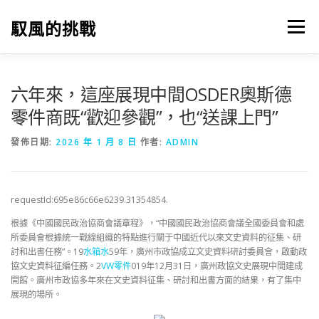
跳
至
馭風的挑戰
選單
主
要
內
容
六年來，這座展現中間OSDER奧斯德
零件商既“歡迎參觀”，也“送課上門”
發佈日期:
2026 年 1 月 8 日
作者:
ADMIN
requestId:695e86c66e6239.31354854.
根據《中國國民政治協商會議章程》，“中國國民政治協商會議全國委員會和處
所委員會根據統一戰線組織的特點進行關于中國近代以來文史資料的征集、研
討和出書任務”。19
水箱水
59年，廣州市政協成立文史資料研討委員會，啟動政
協文史資料征編任務。2
VW零件
019年12月31日，廣州政協文史展現中間建成
開館。廣州市政協多年來在文史資料征集、研討和出書方面的結果，有了集中
展現的場所。