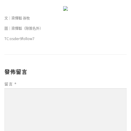
文｜梁懌韜 孫牧
圖｜梁懌韜（除簽名外）
TC:osder9follow7
發佈留言
留言
*