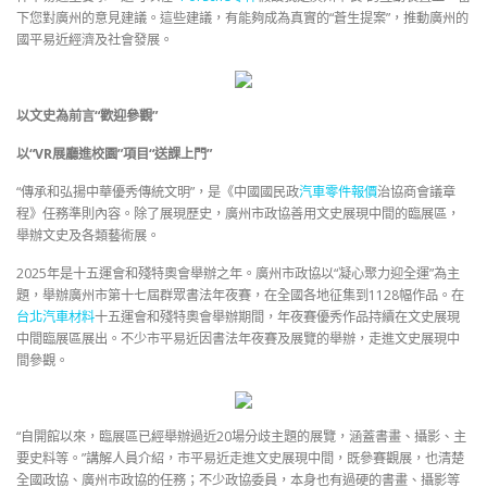
下您對廣州的意見建議。這些建議，有能夠成為真實的“蒼生提案”，推動廣州的
國平易近經濟及社會發展。
以文史為前言“歡迎參觀”
以“VR展廳進校園”項目“送課上門”
“傳承和弘揚中華優秀傳統文明”，是《中國國民政
汽車零件報價
治協商會議章
程》任務準則內容。除了展現歷史，廣州市政協善用文史展現中間的臨展區，
舉辦文史及各類藝術展。
2025年是十五運會和殘特奧會舉辦之年。廣州市政協以“凝心聚力迎全運”為主
題，舉辦廣州市第十七屆群眾書法年夜賽，在全國各地征集到1128幅作品。在
台北汽車材料
十五運會和殘特奧會舉辦期間，年夜賽優秀作品持續在文史展現
中間臨展區展出。不少市平易近因書法年夜賽及展覽的舉辦，走進文史展現中
間參觀。
“自開館以來，臨展區已經舉辦過近20場分歧主題的展覽，涵蓋書畫、攝影、主
要史料等。”講解人員介紹，市平易近走進文史展現中間，既參賽觀展，也清楚
全國政協、廣州市政協的任務；不少政協委員，本身也有過硬的書畫、攝影等