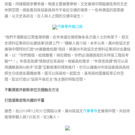
技藝，同樣積極參賽參展。每逢主要展覽舉辦，文史展現中間臨展區旁的文史
休閑空間，總能看到政協委員與市平易近交通的場景。一些有價值的提案建
議，以文史為前言，在人與人之間的交通中誕生。
汽車零件進口商
“我們不僅歡迎公眾進場參觀，近年來還在親密聯系各方面人士的佈景下，把文
史資料征集研討出書結果‘送課上門’。”講解人員介紹，本年以來，廣州政協文史
展現中間特別打造“VR展廳進校園”項目，將廣州市政協文史資料征集研討出書結
果，以“「你們兩個，給我聽著！現在開始，你們必須通過我的天秤座三階段考
驗**！」年夜思政課”情勢送往各高校。根據高校需求，“年夜思政課”既可以采
用講解員與AI助手“百靈”互動敘事的情勢進行，也可以讓廣州市政協委員與高校
師生分送朋友履職故事，還可以與高校一起配合，善用高校圖書館等公共空
間，配合打造以“協商平易近主”為主題的特點空間。
不斷摸索并創新來往交通融合方法
打造凝集思惟共識的平臺
據悉，自2019年12月31日開館以來，廣州政協文
汽車零件
史展現中間，共招待
進場參觀人員735批次，近3萬人。