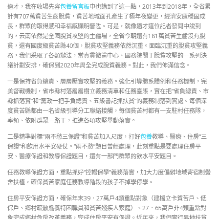
適才，我在收場先容
包養留言板
中也講到了這一點，2013年到2018年，全省累
計有707萬貧苦生齒脫貧，貧苦地域面孔產生了極年夜變更，經濟安康穩固成
長，群眾的取得感和幸福感顯明晉陞。可是，就像適才這位記者發問中說到
的，云南依然是全國脫貧攻堅的主疆場，全省今朝還有181萬貧苦生齒沒有脫
貧，還有國度級貧苦縣40個，脫貧攻堅義務依然沉重。面臨沉重的脫貧攻堅義
務，我們采取了各類辦法，當真貫徹黨中心、國務院關于脫貧攻堅的一系列決
議計劃安排，確保到2020年周全完成脫貧義務。對此，我們佈滿信念。
一是保持省負總責、層層壓實攻堅的義務。強化引導體系體例和任務機制，完
美督戰機制，省市縣村落層層樹立義務清單和任務臺賬，實在把“省負總責、市
縣抓落實”和“黨政一把手負總責、五級書記抓扶貧”的義務制落到實處。每個深
度貧苦縣都由一名省級引導分工聯絡接觸，每個貧苦村都有一支駐村任務隊，
率領、依附群眾一路干，推進各項攻堅舉動落實。
二是精準對標“兩不愁三保證”和貧苦加入尺度，打好
包養
教導、醫療、住房“三
保證”和飲用水平安硬仗。“兩不愁”題目曾經處理，此刻重點是要處理住房平
安、醫療保證和教導保證題目，還有一部門群眾的飲水平安題目。
任務教導保證方面，重點抓好“控輟保學”義務落實，加大力度偏僻地域寄宿制黌
舍扶植，確保貧苦家庭任務教導階段的孩子不掉學停學。
住房平安保證方面，確保年末39．27萬戶4類重點對象（建檔立卡貧苦戶、低
保戶、鄉村疏散贍養特困職員和貧苦殘疾人家庭）、27．65萬戶非4類重點對
象完成鄉村危房改革義務，完成住房平安有保證。近年來，我們實行易地扶貧