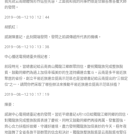
我先就云南總體情形作這些先容，上面我和我的同事們很是甘願答應答覆大師
的發問。
2019－08－12 10：12：44
胡凱紅：
感謝陳書記，此刻開端發問，發問之前請傳遞所代表的機構。
2019－08－12 10：13：38
中心播送電視總臺央視記者：
前段時光，習總書記給云南貢山獨龍江鄉群眾回信，慶祝獨龍族完成整族脫
貧，鼓勵同鄉們為過上加倍幸福美妙的生涯持續連合奮斗。云南是多平易近族
聚居的省份，創立平易近族連合提高示范區也是習總書記給云南提出的“三個定
位”之一，請問你們采取了哪些辦法來推動平易近族連合提高示范區扶植？
2019－08－12 10：17：19
陳豪：
感謝中心電視總臺記者的發問。習近平總書記4月10日給獨龍江鄉同鄉的回信，
對獨龍族完成整族脫貧表達了慶祝，同時又鼓勵同鄉們再接再厲、發奮圖強，
齊心合力扶植好故鄉、守護好邊境，盡力發明獨龍族加倍美妙的今天，極年夜
地鼓舞了全省各族干部群眾的信念和決計。獨龍族整族脫貧是云南脫貧攻堅任