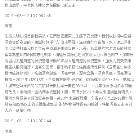
傑出局勢，平易近族連合之花開遍七彩云南。
2019－08－12 10：06：48
陳豪：
生態文明扶植首創新局勢。云南是國度東北生態平安樊籬。我們以扶植中國最
漂亮省份為目的，果斷打好淨化防治攻堅戰，深刻實行年夜氣、水、泥土淨化
防治舉動打算和以九年夜高原湖泊維護管理、以長江為重點的六洪流系維護修
復等為重點的8個標志性戰爭，積極展開綠色經濟實驗示范和綠色創立，深刻展
開城村夫居周遭的狀況晉陞舉動和鄉村人居周遭的狀況整治，加大力度天然維
護區扶植與治理，出臺全國第一部生物多樣性維護處所性律例《云南省生物多
樣性維護條例》，推動漂亮縣城、漂亮村落、漂亮公路、漂亮景區、漂亮湖泊
扶植。2012年到2018年，全省叢林籠罩率從50．03％進步到60．3％，地級以
上城市空氣東西的品質精良天數比率一向在98％以上，九年夜高原湖泊水質顯
明改良，撫仙湖、瀘沽湖水質堅持Ⅰ類，洱海水質2015年以來連續堅持精良，
滇池水質從劣Ⅴ類改變為Ⅳ類、為30年來最好程度，全省90％以上的典範生態
體系和85％以上的重點維護野活潑植物物種獲得有用維護，扶植漂亮云南深刻
人心、落履行動。
2019－08－12 10：07：44
陳豪：