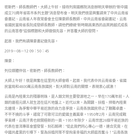
密斯們、師長教師們，大師上午好，接待列席國務院消息辦明天舉辦的“新中國
成立70周年省區市系列主題”消息發布會。明天我們很是興奮請來了中共云南省
委書記、云南省人年夜常委會主任陳豪師長教師，中共云南省委副書記、云南
省國民當局省長阮成發師長教師，請他們繚繞“新時期高東西的品質跨越式成長
的云南答卷”這個標題和大師做個先容，并答覆大師的發問。
起首，我們有請陳豪書記做先容。
2019－08－12 09：50：45
陳豪：
列位媒體伴侶，密斯們、師長教師們：
大師上午好！很是興奮在這里同大師會晤。起首，我代表中共云南省委、省國
民當局和4800萬云南各族國民，對大師對云南的關懷，表現衷心感激！
云南是內陸東北的殘暴明珠，是人類文明主要發源地之一，早在170萬年前，人
類的遠祖元謀人就生涯在這片地盤上。近代以來，為開闢、扶植、捍衛內陸東
北邊境，為爭奪中華平易近族的自力息爭放，云南各族國民停止了艱難卓盡、
不平不撓的斗爭，譜寫了可歌可泣的愛國主義篇章。1950年2月，云南完成戰
爭束縛，云南汗青也掀開極新的一頁。1951年除夕，云南世居26個平易近族的
代表在普洱專區會盟發誓、刻石銘碑：“從此我們同心專心一德，連合究竟，在
中國共產黨的引導下，誓為扶植同等不受拘束幸福的大師庭而奮斗！”云南各族