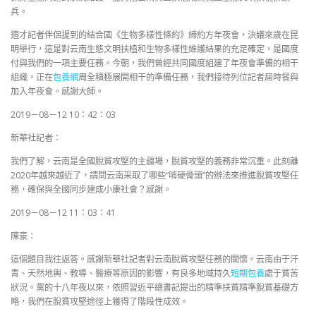
兵。
適才記者伴侶提到的結合國《生物多樣性條約》締約方年夜會，決議來歲在昆
明舉行，這是對云南生態文明扶植和生物多樣性維護結果的充足確定，是國度
付與我們的一項主要任務。今朝，我們曾經共同國度組建了年夜會準備的相干
組織，正在
包養網
周全積極展開相干的準備任務，我們接待列位記者屆時餐與
加入年夜會。感謝大師。
2019－08－12 10：42：03
新華社記者：
我們了解，云南是全國脫貧攻堅的主疆場，脫貧攻堅的義務非常沉重。此刻離
2020年越來越近了，請問云南采取了哪些“啃硬骨頭”的辦法來推進脫貧攻堅任
務，確保與全國同步建成小康社會？感謝。
2019－08－12 11：03：41
陳豪：
這個題目我往返答。感謝新華社記者對云南脫貧攻堅任務的關懷。云南由于汗
青、天然地輿、教導、醫療等原因的影響，有良多地域持久
短期包養
處于貧苦
狀況。黨的十八年夜以來，依照習近平總書記提出的精準扶貧精準脫貧基礎方
略，我們在脫貧攻堅途徑上獲得了階段性成效。