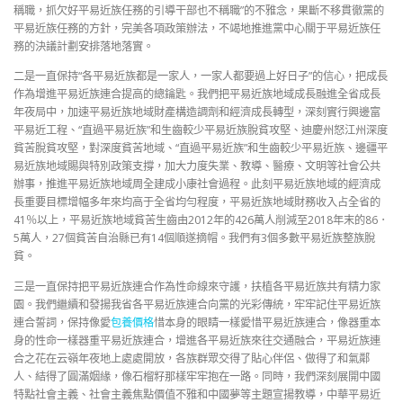
稱職，抓欠好平易近族任務的引導干部也不稱職”的不雅念，果斷不移貫徹黨的
平易近族任務的方針，完美各項政策辦法，不竭地推進黨中心關于平易近族任
務的決議計劃安排落地落實。
二是一直保持“各平易近族都是一家人，一家人都要過上好日子”的信心，把成長
作為增進平易近族連合提高的總鑰匙。我們把平易近族地域成長融進全省成長
年夜局中，加速平易近族地域財產構造調劑和經濟成長轉型，深刻實行興邊富
平易近工程、“直過平易近族”和生齒較少平易近族脫貧攻堅、迪慶州怒江州深度
貧苦脫貧攻堅，對深度貧苦地域、“直過平易近族”和生齒較少平易近族、邊疆平
易近族地域賜與特別政策支撐，加大力度失業、教導、醫療、文明等社會公共
辦事，推進平易近族地域周全建成小康社會過程。此刻平易近族地域的經濟成
長重要目標增幅多年來均高于全省均勻程度，平易近族地域財務收入占全省的
41％以上，平易近族地域貧苦生齒由2012年的426萬人削減至2018年末的86．
5萬人，27個貧苦自治縣已有14個順遂摘帽。我們有3個多數平易近族整族脫
貧。
三是一直保持把平易近族連合作為性命線來守護，扶植各平易近族共有精力家
園。我們繼續和發揚我省各平易近族連合向黨的光彩傳統，牢牢記住平易近族
連合誓詞，保持像愛
包養價格
惜本身的眼睛一樣愛惜平易近族連合，像器重本
身的性命一樣器重平易近族連合，增進各平易近族來往交通融合，平易近族連
合之花在云嶺年夜地上處處開放，各族群眾交得了貼心伴侶、做得了和氣鄰
人、結得了圓滿姻緣，像石榴籽那樣牢牢抱在一路。同時，我們深刻展開中國
特點社會主義、社會主義焦點價值不雅和中國夢等主題宣揚教導，中華平易近