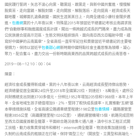
國民踐行誓詞，矢志不渝心向黨、聽黨話、跟黨走，與新中國共奮進，慢慢解
脫貧苦、走向富饒，解脫封鎖、走向開放，解脫落后、走向提高，經濟成長天
翻地覆、城鄉面孔滄桑劇變、國民生涯蒸蒸日上，向周全建成小康社會闊步邁
進。
包養網
黨的十八年夜以來，特殊是2015年頭習近平總書記考核云南請求我
們“自動辦事和融進國度成長計謀，闖出一條跨越式成長的門路來，盡力成為我
公民族連合提高示范區、生態文明扶植排頭兵、面向南亞西北亞輻射中間，譜
寫好中國夢的云南篇章”。全省高低一直牢牢記住和貫徹習近平總書記的主要唆
使精力，保持以習近平
包養甜心網
新時期中國特點社會主義思惟為領導，凝心
聚力，配合奮斗，盡力交出一份新時期高東西的品質跨越式成長的云南答卷。
2019－08－12 10：00：04
陳豪：
經濟社會成長獲得新成績。黨的十八年夜以來，云南經濟成長堅持傑出態勢，
經濟總量從居全國第24位升至2018年全國第20位，到達近1．8萬億元，處所公
共財務總支出到達3700多億元，分辨比1952年增加205倍和1988倍。本年上半
年，全省地域生孩子總值增加9．2％，堅持了較快成長速率。扎實推動“五網”基
本舉措措施扶植，全省高速公路通車總里程達5198公里
包養情婦
，鐵路運營里
程達3856公里（高鐵運營里程1026公里），通航運營機場15個，航路完成昆明
至西北亞國度首都全籠罩，平面綜合路況收集七通八達，滇中引水工程正式開
工扶植，動力收集貫穿城市和鄉村，internet周全籠罩，物流收集加速扶植，持
久制約云南成長的瓶頸正在打破。保持“兩型三化”（開放型、立異型和高端化、