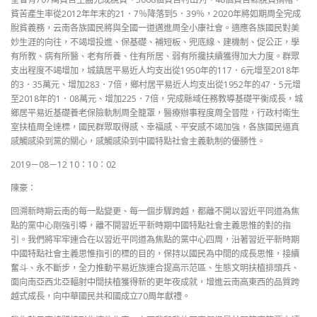
貧苦產生率從2012年年末的21．7％降落到5．39％，2020年將如期周全完成
脫貧義務，云南各族國民將與全國一道邁進周全小康社會。適應各族國民對美
妙生涯的向往，不竭增投進、保基礎、補短板、兜底線、建機制、促公正，學
有所教、病有所醫、老有所養、住有所居、弱有所攙扶續獲得加大力度。群眾
支出程度不竭增加，城鎮居平易近人均支出從1950年的117．6元增至2018年
的3．35萬元、增加283．7倍，鄉村居平易近人均支出從1952年的47．5元增
至2018年的1．08萬元、增加225．7倍，完成縣域任務教導基礎平衡成長，城
鄉居平易近基礎養老保險軌制周全籠罩，醫療辦事程度周全晉陞，行政村衛生
室扶植周全達標，國民群眾取得感、幸福感、平安感不竭加強，各族國民逼真
感觸感染到黨的關心，感觸感染到中國特點社會主義軌制的優勝性。
2019－08－12 10：10：02
陳豪：
回溯新時期云南的每一點變更、每一個步驟跨越，都離不開以習近平同道為焦
點的黨中心剛強引導，離不開習近平新時期中國特點社會主義思惟的對的指
引。我們將牢牢連合在以習近平同道為焦點的黨中心四周，沿著習近平新時期
中國特點社會主義思惟指引的標的目的，保持以國民為中間的成長思惟，接續
奮斗、永不斷步，全力推動平易近族連合提高示范區、生態文明扶植排頭兵、
面向南亞西北亞輻射中間扶植獲得新的更年夜成就，增進云南高東西的品質跨
越式成長，向中華國民共和國成立70周年獻禮。