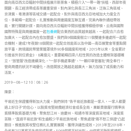
面向南亞西北亞輻射中間扶植展示新景象。積極介入“一帶一路”扶植、西部年夜
開闢、長江經濟帶成長等嚴重安排，對內深化與長江三角洲、泛珠三角區域、
京津冀、粵港澳等區域交通一起配合，對外與南亞西北亞地域加大力度全方
位、多範疇一起配合，扎實推動與周邊國度互聯互通，完美內聯外通紐帶效
能，實行關鍵計謀，面向南亞西北亞輻射中間扶植獲得積極停頓，云南與國際
國際特殊是與周邊國度一起
包養網
配合東西的品質越來越高、一起配合六合愈
加廣大、一起配合內在愈加豐盛。我們與9個國度樹立11個雙邊多邊處所一起配
合機制，建成7年夜類18個開放一起配合效能區以及中國—南亞展覽會等重點開
放平臺，跨境國民幣營業籠罩境外90多個國度和地域，2015年以來，全省累計
引進省外到位資金3．8萬億元。重要範疇四梁八柱性質的改造主體框架基礎確
立，“放管服”改造連續深化，“一部手機處事通”、“一顆印章管審批”周全奉行，
營商周遭的狀況不竭優化，改造開放之路越走越廣大，無力加強了成長動力和
活氣。
2019－08－12 10：08：26
陳豪：
平易近生保證獲得新加大力度。我們保持 “各平易近族都是一家人，一家人都要
過上好日子”的信心，以脫貧攻堅統攬經濟社會成長全局，果斷貫徹履行精準扶
貧精準脫貧基礎方略，聚焦怒江州、迪慶州、昭通市等深度貧苦地域、深度貧
苦縣，“直過平易近族”和生齒較少平易近族地域，聚焦處理“兩不愁三保證”凸起
題目，推進脫貧攻堅任務扎扎實實展開、獲得決議性成效。2013年至2018年，
全省有707萬貧苦生齒完成脫貧、5068個貧苦村出列、48個貧苦縣脫貧摘帽，