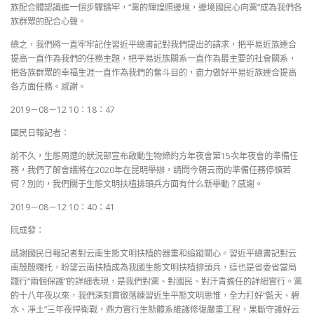
族配合體認識進一個步驟鑄牢，“黨的輝煌照邊境，邊境國民心向黨”成為我們各
族群眾的配合心聲。
總之，我們將一直牢牢記住習近平總書記對我們提出的請求，把平易近族連合
提高一直作為我們的任務主題，把平易近族關系一直作為最主要的社會關系，
把各族群眾的幸福生涯一直作為我們的奮斗目的，盡力做好平易近族連合提高
各方面任務。感謝。
2019－08－12 10：18：47
國民日報記者：
前不久，生態周遭的狀況部宣布啟動生物締約方年夜會第15次年夜會的準備任
務，我們了解會議將在2020年在昆明舉辦，請問今朝云南的準備任務停頓若
何？別的，我們關于生態文明扶植排頭兵方面有什么新舉動？感謝。
2019－08－12 10：40：41
阮成發：
感謝國民日報記者對云南生態文明扶植的器重和追蹤關心。習近平總書記對云
南殷殷囑托，盼望云南扶植成為我國生態文明扶植排頭兵，這也是省委省當局
踐行“兩個保護”的詳細表現，是我們對黨、對國民、對汗青擔任的詳細實行。黨
的十八年夜以來，我們深刻貫徹落練習近生平態文明思惟，全力打好“藍天、碧
水、凈土”三年夜捍衛戰，鼎力實行生態體系維護修復嚴重工程，果斷守護好云