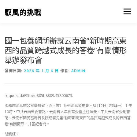
跳
至
馭風的挑戰
選單
主
要
內
容
國一包養網新辦就云南省“新時期高東
西的品質跨越式成長的答卷”有關情形
舉辦發布會
發佈日期:
2026 年 1 月 6 日
作者:
ADMIN
requestId:695bee805b8809.45800673.
國務院消息辦公室舉辦省（區、市）系列消息發布會。8月12日（禮拜一）上午
10時，中共云南省委書記、云南省人年夜常委會主任陳豪，中共云南省委副書
記、云南省國民當局省長阮成發先容“新時期高東西的品質跨越式成長的云南答
卷”有關情形，并答記者問。
胡凱紅：