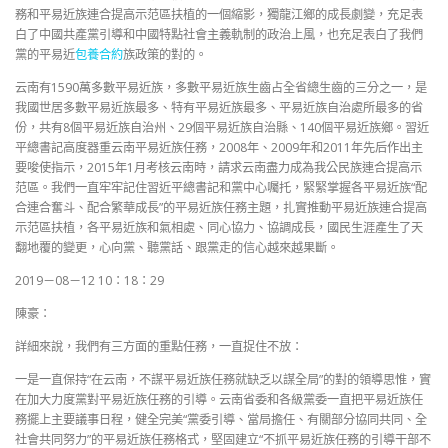
務和平易近族連合提高示范區扶植的一個縮影，獨龍江鄉的成長劇變，充足表
白了中國共產黨引導和中國特點社會主義軌制的政治上風，也充足表白了我們
黨的平易近
包養合約
族政策的對的。
云南有1590萬多數平易近族，多數平易近族生齒占全省總生齒的三分之一，是
我國世居多數平易近族最多、特有平易近族最多、平易近族自治處所最多的省
份，共有8個平易近族自治州、29個平易近族自治縣、140個平易近族鄉。習近
平總書記高度器重云南平易近族任務，2008年、2009年和2011年先后作出主
要唆使指示，2015年1月考核云南時，請求云南盡力成為我公民族連合提高示
范區。我們一直牢牢記住習近平總書記和黨中心囑托，緊緊掌握各平易近族“配
合連合奮斗、配合繁華成長”的平易近族任務主題，扎實推動平易近族連合提高
示范區扶植，各平易近族和氣相處、同心協力、協調成長，國民生涯產生了天
翻地覆的變更，心向黨、聽黨話、跟黨走的信心越來越果斷。
2019－08－12 10：18：29
陳豪：
詳細來說，我們有三方面的重點任務，一直捉住不放：
一是一直保持“在云南，不謀平易近族任務就缺乏以謀全局”的對的領導思惟，實
在加大力度黨對平易近族任務的引導。云南省委和各級黨委一直把平易近族任
務擺上主要議事日程，健全完美“黨委引導、當局擔任、有關部分協同共同、全
社會共同努力”的平易近族任務格式，堅固建立“不抓平易近族任務的引導干部不