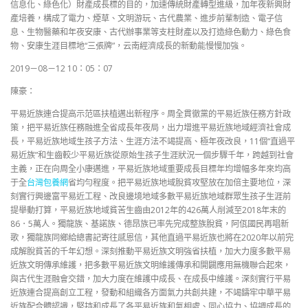
信息化、綠色化）財產成長標的目的，加速傳統財產轉型進級，加年夜新興財
產培養，構成了電力、煙草、文明游玩、古代農業、進步前輩制造、電子信
息、生物醫藥和年夜安康、古代辦事業等支柱財產以及打造綠色動力、綠色食
物、安康生涯目標地“三張牌”，云南經濟成長的新動能慢慢加強。
2019－08－12 10：05：07
陳豪：
平易近族連合提高示范區扶植邁出新程序。周全貫徹黨的平易近族任務方針政
策，把平易近族任務融進全省成長年夜局，出力增進平易近族地域經濟社會成
長，平易近族地域生孩子方法、生涯方法不竭提高、極年夜改良，11個“直過平
易近族”和生齒較少平易近族從原始生孩子生涯狀況一個步驟千年，跨越到社會
主義，正在向周全小康邁進，平易近族地域重要成長目標年均增幅多年來均高
于全
台灣包養網
省均勻程度。把平易近族地域脫貧攻堅放在加倍主要地位，深
刻實行興邊富平易近工程、改良邊境地域多數平易近族地域群眾生孩子生涯前
提舉動打算，平易近族地域貧苦生齒由2012年的426萬人削減至2018年末的
86．5萬人。獨龍族、基諾族、德昂族已率先完成整族脫貧，阿佤國民再唱新
歌，獨龍族同鄉給總書記寄往感恩信，其他直過平易近族也將在2020年以前完
成解脫貧苦的千年幻想。深刻推動平易近族文明強省扶植，加大力度多數平易
近族文明傳承維護，把多數平易近族文明維護傳承和開闢應用無機聯合起來，
與古代生涯融會交錯，加大力度在維護中成長、在成長中維護。深刻實行平易
近族連合提高創立工程，發動和組織各方面氣力共創共建，不竭鑄牢中華平易
近族配合體認識，堅持和成長了各平易近族和氣相處、同心協力、協調成長的