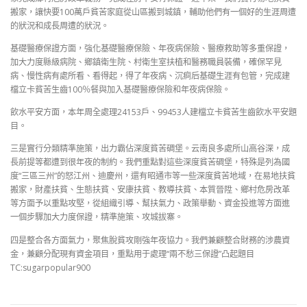
搬家，讓快要100萬戶貧苦家庭從山區搬到城鎮，輔助他們有一個好的生涯周遭
的狀況和成長周遭的狀況。
基礎醫療保證方面，強化基礎醫療保險、年夜病保險、醫療救助等多重保證，
加大力度縣級病院、鄉鎮衛生院、村衛生室扶植和醫務職員裝備，確保罕見
病、慢性病有處所看、看得起，得了年夜病、沉痾后基礎生涯有包管，完成建
檔立卡貧苦生齒100％餐與加入基礎醫療保險和年夜病保險。
飲水平安方面，本年周全處理24153戶、99453人建檔立卡貧苦生齒飲水平安題
目。
三是實行分類精準施策，出力霸佔深度貧苦碉堡。云南良多處所山高谷深，成
長前提等都遭到很年夜的制約。我們重點對這些深度貧苦碉堡，特殊是列為國
度“三區三州”的怒江州、迪慶州，還有昭通市等一些深度貧苦地域，在易地扶貧
搬家，財產扶貧、生態扶貧、安康扶貧、教導扶貧、本質晉陞、鄉村危房改革
等方面予以重點攻堅，從組織引導、幫扶氣力、政策舉動、資金投進等方面進
一個步驟加大力度保證，精準施策、攻城拔寨。
四是整合各方面氣力，聚焦脫貧攻剛強年夜協力。我們兼顧整合財務的涉農資
金，兼顧分配現有資金項目，重點用于處理“兩不愁三保證”凸起題目
TC:sugarpopular900