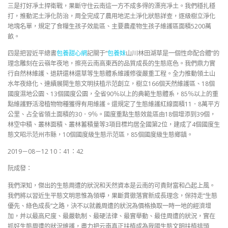
三是打好凈土捍衛戰，果斷守住云南這一方不成多得的漂亮凈土。我們穩扎穩
打，推動泥土淨化防治，周全完成了農用地泥土淨化狀態詳查，逐級樹立淨化
地塊名單，規定了食糧生孩子效能區、主要農產物生孩子維護區面積5200萬
畝。
四是把習近平總書
包養甜心網
記關于“
包養妹
山川林田湖草是一個性命配合體”的
理念雕刻在云嶺年夜地，擦亮云南高東西的品質成長的生態底色。我們鼎力實
行自然林維護、退耕還林還草等生態體系維護修復嚴重工程。全力推動領土山
水年夜綠化、連續展開生態文明扶植示范創立，樹立166個天然維護區、18個
國度濕地公園、13個國度公園，全省90％以上的典範生態體系，85％以上的重
點維護野活潑植物物種獲得有用維護。還規定了生態維護紅線面積11．8萬平方
公里、占全省領土面積的30．9％。國度重點生態效能區由18個增添到39個，
林空中積、叢林面積、叢林蓄積量等3項目標均居全國第2位，建成了4個國度生
態文昭示范州市縣，10個國度級生態示范區，85個國度級生態鄉鎮。
2019－08－12 10：41：42
阮成發：
我們深知，傑出的生態周遭的狀況和天然資本是云南的可貴財富和凸起上風。
我們將以習近生平態文明思惟為領導，果斷貫徹落實新成長理念，保持走“生態
優先、綠色成長”之路，決不以就義周遭的狀況為價格換取一時一地的經濟增
加，并以最高尺度、最嚴軌制、最硬法律、最實舉動、最佳周遭的狀況，實在
抓好生態周遭的狀況維護，盡力把云南真正扶植成為我國生態文明扶植排頭