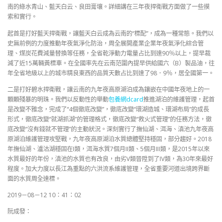
南的綠水青山、藍天白云、良田膏壤。詳細講在三年夜捍衛戰方面做了一些摸
索和實行。
起首是打好藍天捍衛戰，讓藍天白云成為云南的“標配”，成為一種常態。我們以
史無前例的力度推動年夜氣淨化防治，周全展開產業企業年夜氣淨化綜合管
理、煤炭花費減量替換等任務，全省乾淨動力電量占比到達90％以上，提早裁
減了近15萬輛黃標車。在全國率先在云南范圍內提早供給國六（B）製品油，往
年全省地級以上的城市精良東西的品質天數占比到達了98．9％，居全國第一。
二是打好碧水捍衛戰，讓云南的九年夜高原湖泊成為鑲嵌在中國年夜地上的一
顆顆殘暴的明珠。我們以反動性的舉動
包養網dcard
推進湖泊的維護管理，起首
是改變不雅念，完成了“4個徹底改變”，徹底改變“環湖造城、環湖布局”的成長
形式，徹底改變“就湖抓湖”的管理格式，徹底改變“救火式管理”的任務方法，徹
底改變“沒有錢就不管理”的主動狀況。深刻實行了撫仙湖、洱海、滇池九年夜高
原湖泊維護管理攻堅戰，九年夜高原湖泊水質總體堅持穩固，部分趨好。2018
年撫仙湖、瀘沽湖穩固在I類，洱海水質7個月II類、5個月III類，是2015年以來
水質最好的年份，滇池的水質也有改良，由劣V類晉陞到了IV類，為30年來最好
程度。加大力度以長江為重點的六洪流系維護管理，全省重要河道出境跨界斷
面的水質周全達標。
2019－08－12 10：41：02
阮成發：