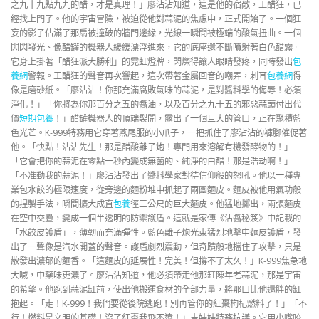
之九十九點九九的醋，才是真理！」廖沾沾知道，這是他的宿敵，王醋狂，已
經找上門了。他的宇宙冒險，被迫從他對蒜泥的焦慮中，正式開始了。一個狂
妄的影子佔滿了那扇被撞破的牆門邊緣，光線一瞬間被極端的酸氣扭曲。一個
閃閃發光、像醋罐的機器人緩緩漂浮進來，它的底座還不斷噴射著白色醋霧。
它身上掛著「醋狂派大勝利」的霓虹燈牌，閃爍得讓人眼睛發疼，同時發出
包
養網
警報。王醋狂的聲音再次響起，這次帶著金屬回音的嘲弄，刺耳
包養網
得
像是磨砂紙。「廖沾沾！你那充滿腐敗氣味的蒜泥，是對醬料學的侮辱！必須
淨化！」「你將為你那百分之五的醬油，以及百分之九十五的邪惡蒜頭付出代
價
短期包養
！」醋罐機器人的頂端裂開，露出了一個巨大的管口，正在聚積藍
色光芒。K-999特務用它穿著燕尾服的小爪子，一把抓住了廖沾沾的褲腳催促著
他。「快點！沾沾先生！那是醋酸離子炮！專門用來溶解有機發酵物的！」
「它會把你的蒜泥在零點一秒內變成無菌的、純淨的白醋！那是浩劫啊！」
「不准動我的蒜泥！」廖沾沾發出了醬料學家對待信仰般的怒吼。他以一種專
業包水餃的極限速度，從旁邊的麵粉堆中抓起了兩團麵皮。麵皮被他用氣功般
的捏製手法，瞬間擴大成直
包養
徑三公尺的巨大麵皮。他猛地擲出，兩張麵皮
在空中交疊，變成一個半透明的防禦護盾。這就是家傳《沾醬秘笈》中記載的
「水餃皮護盾」，薄韌而充滿彈性。藍色離子炮光束猛烈地擊中麵皮護盾，發
出了一聲像是汽水開蓋的聲音。護盾劇烈震動，但奇蹟般地擋住了攻擊，只是
散發出濃郁的麵香。「這麵皮的延展性！完美！但撐不了太久！」K-999焦急地
大喊，中藥味更濃了。廖沾沾知道，他必須帶走他那缸陳年老蒜泥，那是宇宙
的希望。他跑到蒜泥缸前，使出他搬運食材的全部力量，將那口比他還胖的缸
抱起。「走！K-999！我們要從後院逃跑！別再管你的紅棗枸杞燃料了！」「不
行！燃料是文明的基礎！沒了紅棗我飛不遠！」吉娃娃特務抗議。它用小嘴咬