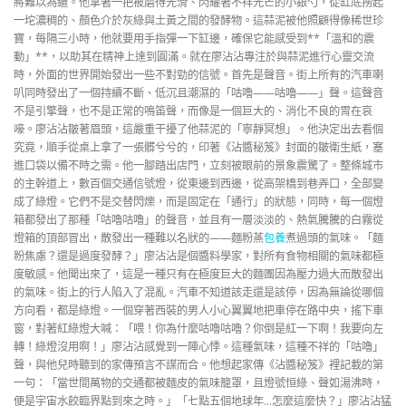
將難以為繼。他拿著一把被磨得光滑、閃耀著不祥光芒的小銀勺，從缸底撈起
一坨濃稠的、顏色介於灰綠與土黃之間的發酵物。這蒜泥被他照顧得像稀世珍
寶，每隔三小時，他就要用手指彈一下缸邊，確保它能感受到**「溫和的震
動」**，以助其在精神上達到圓滿。就在廖沾沾專注於與蒜泥進行心靈交流
時，外面的世界開始發出一些不對勁的信號。首先是聲音。街上所有的汽車喇
叭同時發出了一個持續不斷、低沉且潮濕的「咕嚕——咕嚕——」聲。這聲音
不是引擎聲，也不是正常的鳴笛聲，而像是一個巨大的、消化不良的胃在哀
嚎。廖沾沾皺著眉頭，這嚴重干擾了他蒜泥的「寧靜冥想」。他決定出去看個
究竟，順手從桌上拿了一張髒兮兮的，印著《沾醬秘笈》封面的皺衛生紙，塞
進口袋以備不時之需。他一腳踏出店門，立刻被眼前的景象震驚了。整條城市
的主幹道上，數百個交通信號燈，從東邊到西邊，從高架橋到巷弄口，全部變
成了綠燈。它們不是交替閃爍，而是固定在「通行」的狀態，同時，每一個燈
箱都發出了那種「咕嚕咕嚕」的聲音，並且有一層淡淡的、熱氣騰騰的白霧從
燈箱的頂部冒出，散發出一種難以名狀的——麵粉蒸
包養
煮過頭的氣味。「麵
粉焦慮？還是過度發酵？」廖沾沾是個醬料學家，對所有食物相關的氣味都極
度敏感。他聞出來了，這是一種只有在極度巨大的麵團因為壓力過大而散發出
的氣味。街上的行人陷入了混亂。汽車不知道該走還是該停，因為無論從哪個
方向看，都是綠燈。一個穿著西裝的男人小心翼翼地把車停在路中央，搖下車
窗，對著紅綠燈大喊：「喂！你為什麼咕嚕咕嚕？你倒是紅一下啊！我要向左
轉！綠燈沒用啊！」廖沾沾感覺到一陣心悸。這種氣味，這種不祥的「咕嚕」
聲，與他兒時聽到的家傳預言不謀而合。他想起家傳《沾醬秘笈》裡記載的第
一句：「當世間萬物的交通都被麵皮的氣味籠罩，且燈號恒綠、聲如湯沸時，
便是宇宙水餃臨界點到來之時。」「七點五個地球年…怎麼這麼快？」廖沾沾猛