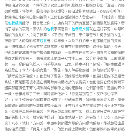
住廖沾沾的衣領，同時開啟了它背上的枸杞推進器。推進器發出「滋滋」的輕
微煎煮聲，伴隨著一股濃郁的蔘味爆發。廖沾沾抱著蒜泥缸、K-999咬著他，一
起從撞出來的洞口衝向後院。王醋狂的醋罐機器人發出尖叫：「別想逃！醬油
黨
包養感情
餘孽！我會追上你！」店內剩下的所有空盤子被醋酸氣波震碎，發
出了最後的哀鳴。廖沾沾的
包養
宇宙冒險，
包養網推薦
就在這片蒜泥、中藥和
醋酸的混亂中，拉開了帷幕。《平行泊車維度：車位爭奪戰》何手殘的人生，
被兩個巨大的陰影籠罩
包養
著：停車費，以及平行泊車。他那輛老舊的掀背
車，彷彿繼承了他所有的駕駛焦慮，從未在他需要時提供過任何幫助。今天，
他面臨的是城市傳說中最恐怖的挑戰，一條夾在理髮店與一間專賣金屬雕像的
畫廊之間的窄巷。一個看起來比他車子尺寸小上三十公分的停車格，上面還灑
著一層可疑的白色粉末。何手殘深吸一口氣。將車子打了倒檔。他的車載語音
系統發出了令人不快的女聲：「警告，後方障礙物距離：無限趨近於零。」
「請考慮放棄治療。」他忽略了警告，開始緩慢地倒車。他最討厭的不是語音
系統，而是那兩塊永遠在關鍵時刻自動收折的後視鏡。當他需要它們來判斷車
體與那座價值不菲的銅製獨角獸雕像之間的距離時，它們卻像兩片羞澀的耳朵
一樣，優雅地縮了回去。同時發出低語：「你還是別看了，反正你也停不
好。」何手殘感覺心臟快要跳出來了。他轉頭看去，發現那座高聳入雲、覆蓋
著鏽跡斑斑鐵網的多層機械式停車塔，正在那片窄巷的盡頭散發出不正常的綠
光。這棟停車塔是個異類，它的三號車位始終空著，並且傳說只要有人敢在它
面前失敗十八次，就會被傳送到一個泊車地獄。他已經失敗了十七次。現在是
第十八次。他打了方向盤，車頭朝著銅獨角獸的方向猛地偏轉。後視鏡發出最
後的溫柔提醒：「再見，世界。」他沒有撞上獨角獸，但他那顫抖的車尾卻擦