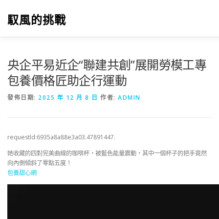
跳
至
馭風的挑戰
主
要
內
容
央企平易近企“聯建共創”展開勞模工專
包養價格匠助企行運動
發佈日期:
2025 年 12 月 8 日
作者:
ADMIN
requestId:6935a8a88e3a03.47891447.
她收藏的四對完美曲線的咖啡杯，被藍色能量震動，其中一個杯子的把手竟然
向內側傾斜了零點五度！
包養甜心網