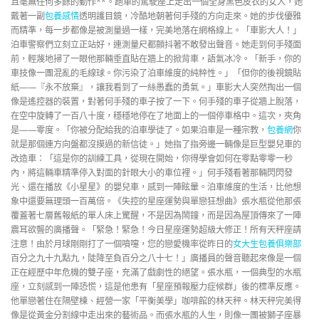
且毫無任何多餘的動作**。跑車的駕駛座上走出一個全身黑色皮衣的女人，她
戴著一副
包養感情
透明護目鏡，冷酷地朝著何手殘的方向走來。她的步伐優雅
而精準，每一步都像是被測量過一樣，完美地落在網格線上。「車影大人！」
泊車警察們立刻立正站好，連測量尺都顫抖著不敢發出聲音。她走到何手殘面
前，輕蔑地掃了一眼他那輛垂直貼在牆上的掀背車，語氣冰冷。「新手，你的
車技像一團混亂的毛線球。你污染了泊車維度的純粹性。」「但你的後視鏡貼
紙——『永不放棄』，讓我看到了一絲愚蠢的勇氣。」車影大人突然掏出一個
像是遙控器的裝置，對著何手殘的車子按了一下。何手殘的車子從牆上脫落，
在空中旋轉了一百八十度，穩穩地停在了地面上的一個停車格中。這次，夾角
是——零度。「你被分配給我的泊車學徒了。如果泊車是一種宗教，
包養網
你
就是那個連方向盤都沒摸過的新信徒。」她指了指旁邊一輛像是巨型嬰兒車的
改造車：「這是你的訓練工具，從現在開始，你得學會如何在零點零零一秒
內，將這輛車精準停入對面的針眼大小的車位裡。」何手殘看著那輛閃閃發
光、還在播放《小星星》的嬰兒車，感到一陣眩暈。泊車維度的生活，比他想
象中還要無理頭一百萬倍。《失控的星座運勢與單戀狂想曲》張水瓶從他那張
覆蓋著七層舊報紙的單人床上驚醒，不是因為鬧鐘，而是因為屋頂傳來了一陣
震耳欲聾的廣播聲。「緊急！緊急！今日星座運勢超級大修正！所有天秤座請
注意！由於月球剛剛打了一個噴嚏，您的戀愛機率從昨日的
女大生包養俱樂部
百分之九十九點九，陡降至負百分之八十七！」廣播員的聲音聽起來像是一個
正在經歷中年危機的雙子座，充滿了戲劇性的絕望。張水瓶，一個典型的水瓶
座，立刻感到一陣恐慌，這是他患有「星座預報壓力症候群」後的標準反應。
他單戀著住在隔壁棟、經營一家「平衡美學」咖啡館的林天秤。林天秤完美得
像是從黃金分割線中走出來的藝術品。而張水瓶的人生，則像一團被獅子座暴