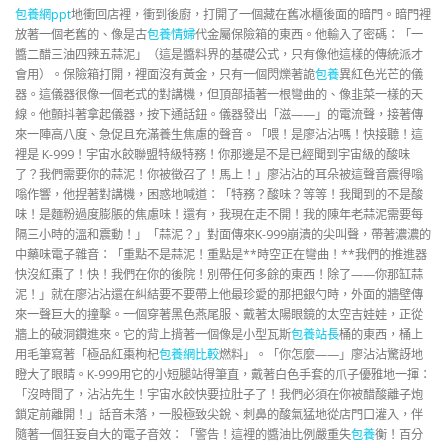
包養網ppt
地衝回店裡，衝到後廚，打開了一個藏在舊冰櫃後面的暗門。暗門裡
放著一個老舊的、像是古
包養情婦
代金屬保險箱的東西。他輸入了密碼：「一
醬二醋三油四辣五蒜泥」（這是醬料界的基礎公式，只有像他這樣的傳統派才
會用）。保險箱打開，裡面沒有黃金，只有一個閃爍著詭
包養
異紅色光芒的儀
器。這儀器很像一個老式的對講機，但頂部插著一根彎曲的、像韭菜一樣的天
線。他顫抖著拿起儀器，按下通話鈕。儀器發出「滋——」的電流聲，接著傳
來一陣高八度、急促且充滿養生焦慮的聲音。「喂！是廖沾沾嗎！快接聽！這
裡是 K-999！宇宙水餃聯盟特級特務！你那邊是不是已經聞到宇宙級的酸味
了？我們需要你的蒜泥！你被徵召了！馬上！」廖沾沾的耳朵被這聲音震得嗡
嗡作響，他捏著對講機，困惑地喊道：「特務？酸味？等等！我聞到的不是酸
味！是麵粉過度膨脹的焦慮味！還有，我現在走不開！我的陳年老蒜泥需要每
隔三小時的溫和震動！」「蒜泥？」對面傳來K-999崩潰的尖叫聲，帶著濃濃的
中藥味電子雜音：「重點不是蒜泥！重點是**時空正在彎曲！**我們的推進器
快沒紅棗了！快！我們在你的後院！別帶任何多餘的東西！除了——你那缸蒜
泥！」就在廖沾沾還在糾結要不要帶上他最珍愛的那把銀勺時，外面的牆壁傳
來一聲巨大的撞擊。一個穿著黑色燕尾服、戴著太陽眼鏡的太空吉娃娃，正從
牆上的破洞鑽進來。它的背上揹著一個像是小型瓦斯
包養站長
桶的東西，桶上
用毛筆寫著「極品紅棗枸杞
包養網比較
燃料」。「你怎麼——」廖沾沾驚訝地
瞪大了眼睛。K-999用它的小短腿站得筆直，戴著白色手套的爪子優雅地一揮：
「沒時間了，沾沾先生！宇宙水餃快要拉肚子了！我們必須在你被醋酸離子炮
鎖定前離開！」話音未落，一股極致尖銳、刺鼻的酸氣猛地從店門口灌入，伴
隨著一個狂妄自大的電子音效：「警告！這裡的醬油比例嚴重失
包養
衡！百分