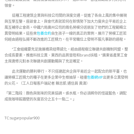
領會。
這種工程建筑企業與科技公司間的深度交通，促進了各自上風的集中展現
與互學互鑒。座談會上，與會代表就若何在新情勢下加大力度央企平易近企上
風互補停止會商。中鐵六局廣州公司的兩名勞模分送朋友了他們的工程範疇立
異發明結果。這些來
包養合約
自生孩子一線的真正的案例，展示了勞模工匠若
何經由過程弘揚不斷改進的工匠精力，在平常職位上發明不服凡事跡的過程。
“工會組織要充足施展橋梁紐帶感化，經由過程樹立聯建共創機制同盟，整
合成長要素，推進科技立異、東西的品質晉陞和brand扶植。”廣東省產業工會
主席唐修元對本次聯建共創運動賜與了充足確定。
此次運動的勝利舉行，不只搭建起央企與平易近企一起配合的新平臺，也
讓勞模工匠精力的種子在更多企業中生根抽芽，碰撞
包養網VIP
出更多立異發明
的火花。（工人日報客戶端記者 賴志凱 通信員 黃濤）
「第二階段：顏色與氣味的完美協調。張水瓶，你必須將你的怪誕藍色，調配
成我咖啡館牆壁的灰度百分之五十一點二。」
TC:sugarpopular900