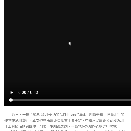
近日，一場主題為“發明·東西的品質·brand”聯建共創暨勞模工匠助企行的
運動在深圳舉行。本次運動由廣東省產業工會主辦，中鐵六局廣州公司和深圳
佳士科技而她的圓規，則像一把知識之劍，不斷地在水瓶座的藍光中尋找