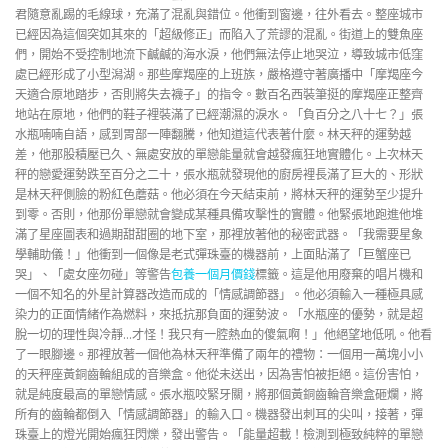
君隨意亂踢的毛線球，充滿了混亂與錯位。他衝到窗邊，往外看去。整座城市
已經因為這個突如其來的「超級修正」而陷入了荒謬的混亂。街道上的雙魚座
們，開始不受控制地流下鹹鹹的海水淚，他們無法停止地哭泣，導致城市低窪
處已經形成了小型潟湖。那些摩羯座的上班族，嚴格遵守著廣播中「摩羯座今
天適合原地踏步，否則將失去襪子」的指令。數百名西裝筆挺的摩羯座正整齊
地站在原地，他們的鞋子裡裝滿了已經潮濕的淚水。「負百分之八十七？」張
水瓶喃喃自語，感到胃部一陣翻騰，他知道這代表著什麼。林天秤的運勢越
差，他那股積壓已久、無處安放的單戀能量就會越發瘋狂地實體化。上次林天
秤的戀愛運勢跌至百分之二十，張水瓶就發現他的廚房裡長滿了巨大的、形狀
是林天秤側臉的粉紅色蘑菇。他必須在今天結束前，將林天秤的運勢至少提升
到零。否則，他那份單戀就會變成某種具備攻擊性的實體。他緊張地跑進他堆
滿了星座圖表和過期甜甜圈的地下室，那裡放著他的秘密武器。「我需要星象
學輔助儀！」他衝到一個像是老式彈珠臺的機器前，上面貼滿了「巨蟹座已
哭」、「處女座勿碰」等警告
包養一個月價錢
標籤。這是他用廢棄的唱片機和
一個不知名的外星計算器改造而成的「情感調節器」。他必須輸入一種極具感
染力的正面情緒作為燃料，來抵抗那負面的運勢波。「水瓶座的優勢，就是超
脫一切的理性與冷靜…才怪！我只有一腔熱血的傻氣啊！」他絕望地低吼。他看
了一眼腳邊。那裡放著一個他為林天秤準備了兩年的禮物：一個用一萬塊小小
的天秤座黃銅齒輪組成的音樂盒。他從未送出，因為害怕被拒絕。這份害怕，
就是純度最高的單戀情感。張水瓶咬緊牙關，將那個黃銅齒輪音樂盒砸爛，將
所有的齒輪都倒入「情感調節器」的輸入口。機器發出刺耳的尖叫，接著，彈
珠臺上的燈光開始瘋狂閃爍，發出警告。「能量超載！檢測到極致純粹的單戀