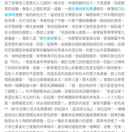
到了停車塔三號車位入口處的一根古老、佈滿苔蘚的柱子。不是撞擊，而是輕
柔的碰觸，像戀人之間的耳語。接著，一道
包養網車馬費
濃郁的、像薄荷口
包
養價格
香糖一樣的綠色光芒。猛地從柱子爆發出來，瞬間吞噬了何手殘和他的
掀背車。光芒消失後，窄巷恢復了平靜，只剩下獨角獸雕像一臉困惑的表情。
何手殘感覺一陣天旋地轉，等他回過神來，他的車子竟然垂直停在一個貼滿了
巨大獎狀的牆壁上。獎狀上寫著：「完美倒車入庫獎——第零點零零零零零九
度偏差。」落款人是「倒
包養網
車王」。他趕緊從車窗探出頭，發現周圍不再
是熟悉的城市街道，而是一望無際、由無數白線和編號組成的巨大網格。這裡
的空氣聞起來像是新買的輪胎和劣質香水的混合物，而重力似乎是隨機變化
的，有時感覺很重，有時像漂浮在游泳池裡。他試圖按喇叭，但喇叭發出的不
是「叭叭」，而是他童年時學會的、關於泊車口訣的魔性兒歌。四面八方傳來
了刺耳的剎車聲，接著，一群穿著反光背心和戴著白色安全帽的人朝他衝來。
這些人手裡拿的不是警棍，而是長長的測量尺和巨大的電子角度儀，臉上的表
情極度嚴肅。「違反泊車維度基本法！斜停入庫！罪大惡極！」領頭的泊車警
察用一個擴音器大喊，聲音充滿機械感。「我、我沒有斜停！我只是垂直停在
了牆壁上！」何手殘趕緊為自己辯解，但聲音因為恐懼而顫抖。「垂直泊車？
那是在第三次元的行為，在這裡，你的車體與停車線的夾角是——八十九點七
度！按照維度法則，你必須接受懲罰！」懲罰的內容是：無限次觀看一部名為
**《新手泊車七百次失敗集錦》的紀錄片，直到哭泣為止。就在這時，一輛像
是從科幻電影裡開出來的黑色跑車，優雅地從網格的邊緣漂移而過。跑車的輪
胎發出令人陶醉的摩擦聲，它以一種近乎蔑視重力的姿態，精準地停進了一個
只有它車身尺寸寬度的停車格中。那泊車的過程就像一場舞蹈，流暢、完美，