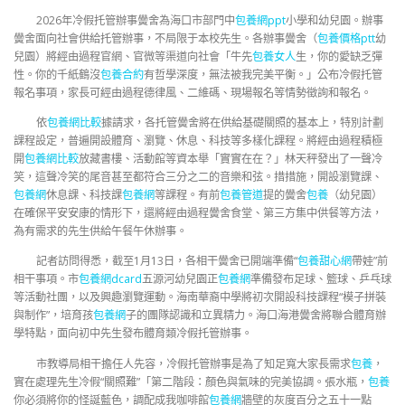
2026年冷假托管辦事黌舍為海口市部門中
包養網ppt
小學和幼兒園。辦事
黌舍面向社會供給托管辦事，不局限于本校先生。各辦事黌舍（
包養價格ptt
幼
兒園）將經由過程官網、官微等渠道向社會「牛先
包養女人
生，你的愛缺乏彈
性。你的千紙鶴沒
包養合約
有哲學深度，無法被我完美平衡。」公布冷假托管
報名事項，家長可經由過程德律風、二維碼、現場報名等情勢徵詢和報名。
依
包養網比較
據請求，各托管黌舍將在供給基礎關照的基本上，特別計劃
課程設定，普遍開設體育、瀏覽、休息、科技等多樣化課程。將經由過程積極
開
包養網比較
放藏書樓、活動館等資本舉「實實在在？」林天秤發出了一聲冷
笑，這聲冷笑的尾音甚至都符合三分之二的音樂和弦。措措施，開設瀏覽課、
包養網
休息課、科技課
包養網
等課程。有前
包養管道
提的黌舍
包養
（幼兒園）
在確保平安安康的情形下，還將經由過程黌舍食堂、第三方集中供餐等方法，
為有需求的先生供給午餐午休辦事。
記者訪問得悉，截至1月13日，各相干黌舍已開端準備“
包養甜心網
帶娃”前
相干事項。市
包養網dcard
五源河幼兒園正
包養網
準備發布足球、籃球、乒乓球
等活動社團，以及興趣瀏覽運動。海南華裔中學將初次開設科技課程“模子拼裝
與制作”，培育孩
包養網
子的團隊認識和立異精力。海口海港黌舍將聯合體育辦
學特點，面向初中先生發布體育類冷假托管辦事。
市教導局相干擔任人先容，冷假托管辦事是為了知足寬大家長需求
包養
，
實在處理先生冷假“關照難”「第二階段：顏色與氣味的完美協調。張水瓶，
包養
你必須將你的怪誕藍色，調配成我咖啡館
包養網
牆壁的灰度百分之五十一點