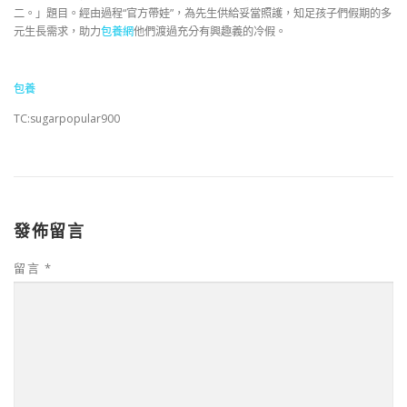
二。」題目。經由過程“官方帶娃”，為先生供給妥當照護，知足孩子們假期的多
元生長需求，助力
包養網
他們渡過充分有興趣義的冷假。
包養
TC:sugarpopular900
發佈留言
留言
*