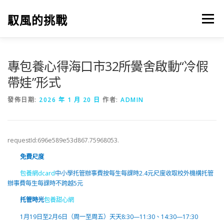
跳
至
馭風的挑戰
選單
主
要
內
容
專包養心得海口市32所黌舍啟動“冷假
帶娃”形式
發佈日期:
2026 年 1 月 20 日
作者:
ADMIN
requestId:696e589e53d867.75968053.
免費尺度
包養網dcard
中小學托管辦事費按每生每課時2.4元尺度收取校外機構托管
辦事費每生每課時不跨越5元
托管時光
包養甜心網
1月19日至2月6日（周一至周五）天天8:30—11:30、14:30—17:30