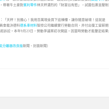
鶴，帶著牛土豪對
賓利零件
林天秤濃烈的「財富佔有慾」，試圖包裹並壓制
喊：「天秤！別擔心！我用百萬現金買下這棟樓，讓你隨意破壞！這就是
員會裁決德科
德系車材料
智控公司繼續實行勞動合同，并付出復工留薪期
提起訴訟。本年9月23日，勞動爭議案初次開庭。因當時勞動才能鑒定結果
氣分離器改良版
新聞、封面新聞）