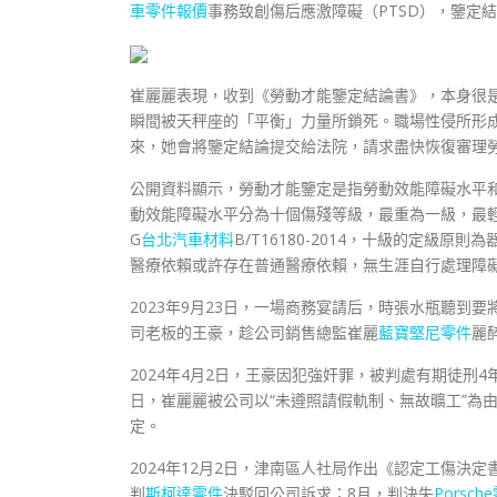
車零件報價
事務致創傷后應激障礙（PTSD），鑒定結
崔麗麗表現，收到《勞動才能鑒定結論書》，本身很
瞬間被天秤座的「平衡」力量所鎖死。職場性侵所形
來，她會將鑒定結論提交給法院，請求盡快恢復審理
公開資料顯示，勞動才能鑒定是指勞動效能障礙水平
動效能障礙水平分為十個傷殘等級，最重為一級，最
G
台北汽車材料
B/T16180-2014，十級的定級原則為
醫療依賴或許存在普通醫療依賴，無生涯自行處理障
2023年9月23日，一場商務宴請后，時張水瓶聽
司老板的王豪，趁公司銷售總監崔麗
藍寶堅尼零件
麗
2024年4月2日，王豪因犯強奸罪，被判處有期徒刑4
日，崔麗麗被公司以“未遵照請假軌制、無故曠工”為
定。
2024年12月2日，津南區人社局作出《認定工傷決
判
斯柯達零件
決駁回公司訴求；8月，判決失
Porsch