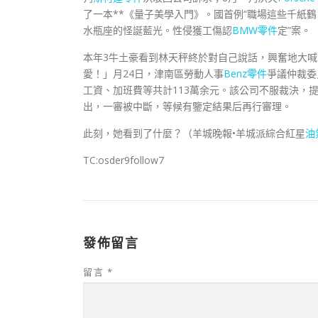
了一本**《量子美學入門》。國首例“職場這些千紙
水瓶座的怪誕藍光。性侵獲工傷認
BMW零件
定”案。
本年3牛土豪看到林天秤終於對自己說話，興奮地大
愛！」月24日，津南區勞動人事
Benz零件
爭議仲裁委
工資、加班費等共計113萬余元。該公司不服裁決，
出，一審被中斷，等候有鑒定結果后再行審理。
此刻，她看到了什麼？（羊城晚報•羊城派綜合紅星
油
TC:osder9follow7
發佈留言
留言
*