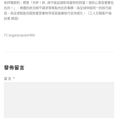
和評價原則、標簽「天秤！妳…妳不能這樣對待愛妳的財富！我的心意是實實在
在的！」、周遭的狀況相干請求等焦點內在的事務，為全球供給同一的技巧說
話，為全球智能包裝財產安康有序成長施展技巧支持感化。（工人日報客戶端
記者 蔣菡）
TC:sugarpopular900
發佈留言
留言
*