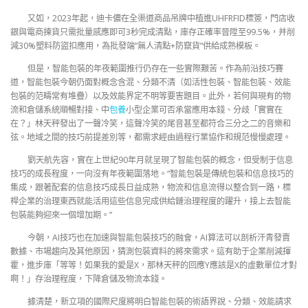
又如，2023年起，迪卡儂在全渠道商品吊牌中植進UHFRFID標簽，門店收
銀與電商揀貨只需批量感應即可3秒完成清點，庫存正確率晉陞至99.5%，并削
減30%塑料防盜扣應用，為批發端“無人清點+防竄貨”供給成熟模板。
但是，智能包裝的年夜範圍推行仍存在一些實際艱苦。作為前沿技巧賽
道，智能包裝今朝仍面對概念含混、分類不清（如活性包裝、智能包裝、效能
包裝的范疇常有堆疊）以及效能界定不明等要害題目。此外，若何與現有的物
流和倉儲系統順暢對接、中
包養
小型企業可否承當應用本錢、分歧「實實在
在？」林天秤發出了一聲冷笑，這聲冷笑的尾音甚至都符合三分之二的音樂和
弦。地域之間的技巧前提差別等，都需求經由過程行業協作和規范慢慢處理。
劉天航先容，實在上世紀90年月就呈現了智能包裝的概念，但受制于信息
技巧的成長程度，一向沒有年夜範圍落地。“智能包裝是傳統包裝和信息技巧的
集成，跟著配套的信息技巧成長日益成熟，物流和信息流得以整合到一路，標
桿企業的治理東西就能活用這些信息完成供給鏈治理程度的躍升，接上去智能
包裝能夠迎來一個增加期。”
今朝，AI技巧也在加速與智能包裝技巧的融會，AI算法可以剖析汗青發賣
數據、市場趨向及其他原因，猜測包裝資料的將來需求。這有助于企業削減揮
霍，進步庫「等等！如果我的愛是X，那林天秤的回應Y應該是X的虛數單位才對
啊！」存治理程度，下降倉儲及物流本錢。
據清楚，新立項的國際尺度將明白智能包裝的術語界說、分類、效能請求