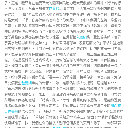
了，這是一種只有在極度巨大的麵團因為壓力過大而散發出的氣味。街上的行
人陷入了混亂。汽車不知道該
包養網
走還是該停，因為無論從哪個方向看，都
是綠燈。一個穿著西裝的男人小心翼翼地把車停在路中央，搖下車窗，對著紅
綠燈大喊：「喂！你為什麼咕嚕咕嚕？你倒是紅一下啊！我要向左轉！綠燈沒
用啊！」廖沾沾感覺到一陣心悸。這種氣味，這種不祥的「咕嚕」聲，與他兒
時聽到的家傳預言不謀而合。他想起家傳《沾醬秘笈》裡記載的第一句：「當
世間萬物的交通都被麵皮的氣味籠罩，且燈號恒
包養網
綠、聲如湯沸時，便是
宇宙水餃臨界點到來之時。」「七點五個地球年…怎麼這麼快？」廖沾沾猛地衝
回店裡，衝到後廚，打開了一個藏在舊冰櫃後面的暗門。暗門裡放著一個老舊
的、像是古代金屬保險箱的東西。他輸入了密碼：「一醬二醋三油四辣五蒜
泥」（這是醬料界的基礎公式，只有像他這樣的傳統派才會用）。保險箱打
開，裡面沒有黃金，只有一個閃爍著詭異紅色光芒的儀器。這儀器很像一個老
式的對講機，但頂部插著一根彎曲的、像韭菜一樣的天線。他顫抖著拿起儀
器，按下通話鈕。儀器發出「滋——」的電流聲，接著傳來一陣高八度、急促
且充滿養生
包養網
焦慮的聲音。「喂！是廖沾沾嗎！快接聽！這裡是 K-999！
宇宙水餃聯盟特級特務！你那邊是不是已經聞到宇宙級的酸味了？我們需要你
的蒜泥！你被徵召了！馬上！」廖沾沾的耳朵被這聲音震得嗡嗡作響，他捏著
對講機，困惑地喊道：「特務？酸味？等等！我聞到的不是酸味！是麵粉過度
膨脹的焦慮味！還有，我現在走不開！我的陳年老蒜泥需要每隔三小時
甜心寶
貝包養網
的溫和震動！」「蒜泥？」對面傳來K-999崩潰的尖叫聲，帶著濃濃的
中藥味電子雜音：「重點不是蒜泥！重點是**時空正在彎曲！**我們的推進器
快沒紅棗了！快！我們在你的後院！別帶任何多餘的東西！除了——你那缸蒜