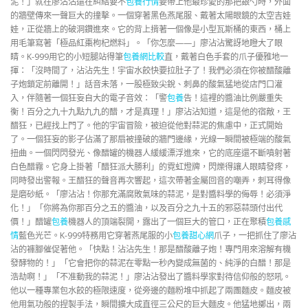
泥！」就在廖沾沾還在糾結要不
包養行情
要帶上他最珍愛的那把銀勺時，外面
的牆壁傳來一聲巨大的撞擊。一個穿著黑色燕尾服、戴著太陽眼鏡的太空吉娃
娃，正從牆上的破洞鑽進來。它的背上揹著一個像是小型瓦斯桶的東西，桶上
用毛筆寫著「極品紅棗枸杞燃料」。「你怎麼——」廖沾沾驚訝地瞪大了眼
睛。K-999用它的小短腿站得筆
包養網比較
直，戴著白色手套的爪子優雅地一
揮：「沒時間了，沾沾先生！宇宙水餃快要拉肚子了！我們必須在你被醋酸離
子炮鎖定前離開！」話音未落，一股極致尖銳、刺鼻的酸氣猛地從店門口灌
入，伴隨著一個狂妄自大的電子音效：「警
包養
告！這裡的醬油比例嚴重失
衡！百分之九十九點九九的醋，才是真理！」廖沾沾知道，這是他的宿敵，王
醋狂，已經找上門了。他的宇宙冒險，被迫從他對蒜泥的焦慮中，正式開始
了。一個狂妄的影子佔滿了那扇被撞破的牆門邊緣，光線一瞬間被極端的酸氣
扭曲。一個閃閃發光、像醋罐的機器人緩緩漂浮進來，它的底座還不斷噴射著
白色醋霧。它身上掛著「醋狂派大勝利」的霓虹燈牌，閃爍得讓人眼睛發疼，
同時發出警報。王醋狂的聲音再次響起，這次帶著金屬回音的嘲弄，刺耳得像
是磨砂紙。「廖沾沾！你那充滿腐敗氣味的蒜泥，是對醬料學的侮辱！必須淨
化！」「你將為你那百分之五的醬油，以及百分之九十五的邪惡蒜頭付出代
價！」醋罐
包養
機器人的頂端裂開，露出了一個巨大的管口，正在聚積
包養感
情
藍色光芒。K-999特務用它穿著燕尾服的小
包養甜心網
爪子，一把抓住了廖沾
沾的褲腳催促著他。「快點！沾沾先生！那是醋酸離子炮！專門用來溶解有機
發酵物的！」「它會把你的蒜泥在零點一秒內變成無菌的、純淨的白醋！那是
浩劫啊！」「不准動我的蒜泥！」廖沾沾發出了醬料學家對待信仰般的怒吼。
他以一種專業包水餃的極限速度，從旁邊的麵粉堆中抓起了兩團麵皮。麵皮被
他用氣功般的捏製手法，瞬間擴大成直徑三公尺的巨大麵皮。他猛地擲出，兩