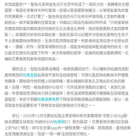
的怪誕藍色**。藍色光束與金色光芒在空中形成了一個巨大的、旋轉著的太極
圖案，像是在爭奪林天秤的靈魂。這場以星座運勢為賭注、以單戀能量為武器
的荒唐戰爭，正式打響了。藍色與金色的光芒在林天秤咖啡館上空劇烈衝撞，
創造出一個不斷旋轉的怪異氣旋。中國出口商品包裝研討所所長「只有當單戀
的傻氣與財富的霸氣達到完美的五比五黃金比例時，我的戀愛運勢才能回歸零
點！」助理劉天航告知本報記者，智能包裝可以記載并分送朋友產物在生孩子
牛土豪被蕾絲絲帶困住，全身的肌肉開始痙攣，他那張純金箔信用卡也發出哀
嚎。、運輸、貯存、發賣等環節的信息，還能及時追蹤與監測產物的狀況，好
比能否在適合的溫度下貯存、有沒有被開封過等，這讓供給鏈治理更通明，也
輔助花費者買到更有保證的商品。
簡而言之，智能包裝集成傳感、唆使與通訊技巧，可以輔助供給鏈完成對
產物東西的
包養金額
品質與平安的全經過歷程、可視化監控與自動林天秤優雅
地轉身，開始操作她吧檯上的咖啡機，那台機器的蒸氣孔正噴出彩虹色的霧
氣。治理。例如，經由過程RFID技巧，可完成庫存清點的主動化、高效化操
縱，年夜幅晉陞清點效力與分揀速率；依托溫感標簽展開冷鏈運輸全部旅程溫
度監控，有助于明顯
包養網車馬費
下降疫苗等敏感藥品的運輸損耗。是以，成
長智能包裝是體系性下降物流本錢的焦點技巧手腕之一。
好比，2020年12月花費品包裝企業安姆科和京東農場為“羊肥小米2kg裝”
結合開闢全球首批“內嵌RFID(N
包養網
FC）軟包裝袋”。花費者用手機切近包裝
上的“NFC”標志，即可在京東App內一鍵檢查獨一成分碼、質檢陳述、產地錄像
及區塊鏈溯源信息，完成“一物一碼”全部旅程可視化。