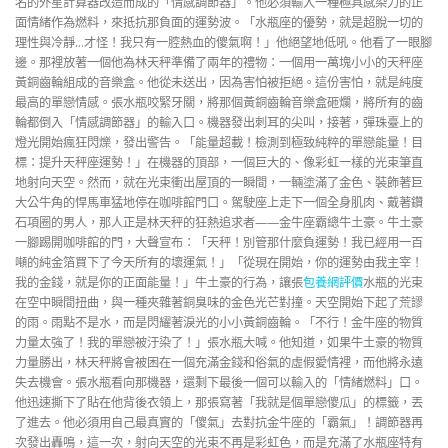
名的外星計算器改造而成的「情感調節器」。他必須輸入一種極具感染力的正
面情緒作為燃料，來抵抗那負面的運勢波。「水瓶座的優勢，就是超脫一切的
理性與冷靜…才怪！我只有一腔熱血的傻氣啊！」他絕望地低吼。他看了一眼腳
邊。那裡放著一個他為林天秤準備了兩年的禮物：一個用一萬塊小小的天秤座
黃銅齒輪組成的音樂盒。他從未送出，因為害怕被拒絕。這份害怕，就是純度
最高的單戀情感。張水瓶咬緊牙關，將那個黃銅齒輪音樂盒砸爛，將所有的齒
輪都倒入「情感調節器」的輸入口。機器發出刺耳的尖叫，接著，彈珠臺上的
燈光開始瘋狂閃爍，發出警告。「能量超載！檢測到極致純粹的單戀能量！目
標：提升天秤座運勢！」在機器的頂部，一個巨大的、像彩虹一樣的光束筆直
地射向天空。然而，就在光束衝出屋頂的一瞬間，一輛塗滿了金色、裝飾著巨
大公牛角的悍馬車猛地停在咖啡館門口。駕駛座上走下一個全身肌肉、戴著鑽
石項圈的男人，那人正是林天秤的狂熱追求者——金牛座霸總牛土豪。牛土豪
一腳踢開咖啡館的門，大聲宣布：「天秤！別管那什麼負運勢！我已經用一百
噸的純金箔買下了今天所有的壞運氣！」「從現在開始，你的運勢由我主宰！
我的金錢，就是你的正面能量！」牛土豪的行為，讓張
包養網評價
水瓶的光束
在空中瞬間扭曲，與一種夾雜著銅臭味的金色光芒對撞。天空開始下起了荒謬
的雨。雨點不是水，而是閃耀著淚光的小小黃銅齒輪。「不行！金牛座的物質
力量太強了！我的單戀被汙染了！」張水瓶大喊。他知道，如果牛土豪的物質
力量勝出，林天秤將會被困在一個充滿金錢和俗氣的虛假愛情裡，而他將永遠
失去機會。張水瓶看向那機器，還剩下最後一個可以輸入的「情緒燃料」口。
他迅速撕下了貼在他背後衣領上，那張寫著「我就是個單戀傻瓜」的標籤，丟
了進去。他必須用自己最真實的「傻氣」去對抗金牛座的「霸氣」！調節器再
次發出轟鳴，這一次，射向天空的光束不再是彩虹色，而是充滿了水瓶座特有