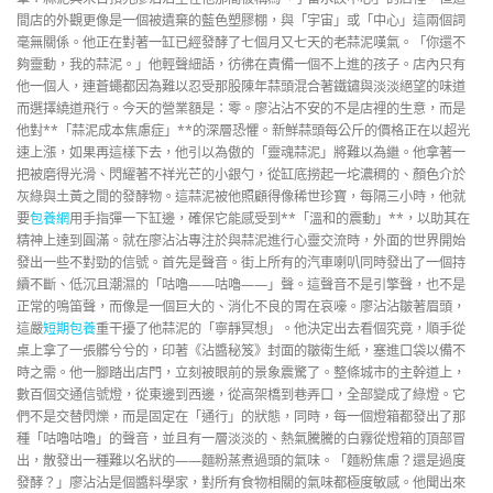
間店的外觀更像是一個被遺棄的藍色塑膠棚，與「宇宙」或「中心」這兩個詞
毫無關係。他正在對著一缸已經發酵了七個月又七天的老蒜泥嘆氣。「你還不
夠靈動，我的蒜泥。」他輕聲細語，彷彿在責備一個不上進的孩子。店內只有
他一個人，連蒼蠅都因為難以忍受那股陳年蒜頭混合著鐵鏽與淡淡絕望的味道
而選擇繞道飛行。今天的營業額是：零。廖沾沾不安的不是店裡的生意，而是
他對**「蒜泥成本焦慮症」**的深層恐懼。新鮮蒜頭每公斤的價格正在以超光
速上漲，如果再這樣下去，他引以為傲的「靈魂蒜泥」將難以為繼。他拿著一
把被磨得光滑、閃耀著不祥光芒的小銀勺，從缸底撈起一坨濃稠的、顏色介於
灰綠與土黃之間的發酵物。這蒜泥被他照顧得像稀世珍寶，每隔三小時，他就
要
包養網
用手指彈一下缸邊，確保它能感受到**「溫和的震動」**，以助其在
精神上達到圓滿。就在廖沾沾專注於與蒜泥進行心靈交流時，外面的世界開始
發出一些不對勁的信號。首先是聲音。街上所有的汽車喇叭同時發出了一個持
續不斷、低沉且潮濕的「咕嚕——咕嚕——」聲。這聲音不是引擎聲，也不是
正常的鳴笛聲，而像是一個巨大的、消化不良的胃在哀嚎。廖沾沾皺著眉頭，
這嚴
短期包養
重干擾了他蒜泥的「寧靜冥想」。他決定出去看個究竟，順手從
桌上拿了一張髒兮兮的，印著《沾醬秘笈》封面的皺衛生紙，塞進口袋以備不
時之需。他一腳踏出店門，立刻被眼前的景象震驚了。整條城市的主幹道上，
數百個交通信號燈，從東邊到西邊，從高架橋到巷弄口，全部變成了綠燈。它
們不是交替閃爍，而是固定在「通行」的狀態，同時，每一個燈箱都發出了那
種「咕嚕咕嚕」的聲音，並且有一層淡淡的、熱氣騰騰的白霧從燈箱的頂部冒
出，散發出一種難以名狀的——麵粉蒸煮過頭的氣味。「麵粉焦慮？還是過度
發酵？」廖沾沾是個醬料學家，對所有食物相關的氣味都極度敏感。他聞出來