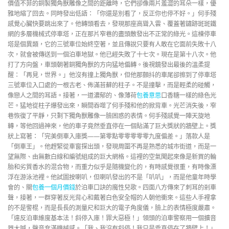
價值不菲的銅製獨角獸雕像之間的距離時，它們卻像兩片羞澀的耳朵一樣，優
雅地縮了回去。同時發出低語：「你還是別看了，反正你也停不好。」何手殘
感覺心臟快要跳出來了。他轉頭看去，發現那座高聳入雲、覆蓋著鏽跡斑斑鐵
網的多層機械式停車塔，正在那片窄巷的盡頭散發出不正常的綠光。這棟停車
塔是個異類，它的三號車位始終空著，並且傳說只要有人敢在它面前失敗十八
次，就會被傳送到一個泊車地獄。他已經失敗了十七次。現在是第十八次。他
打了方向盤，車頭朝著銅獨角獸的方向猛地偏轉。後視鏡發出最後的溫柔提
醒：「再見，世界。」他沒有撞上獨角獸，但他那顫抖的車尾卻擦到了停車塔
三號車位入口處的一根古老、佈滿苔蘚的柱子。不是撞擊，而是輕柔的碰觸，
像戀人之間的耳語。接著，一道濃郁的、像薄荷
包養意思
口香糖一樣的綠色光
芒。猛地從柱子爆發出來，瞬間吞噬了何手殘和他的掀背車。光芒消失後，窄
巷恢復了平靜，只剩下獨角獸雕像一臉困惑的表情。何手殘感覺一陣天旋地
轉，等他回過神來，他的車子竟然垂直停在一個貼滿了巨大獎狀的牆壁上。獎
狀上寫著：「完美倒車入庫獎——第零點零零零零零九度偏差。」落款人是
「倒車王」。他趕緊從車窗探出頭，發現周圍不再是熟悉的城市街道，而是一
望無際、由無數白線和編號組成的巨大網格。這裡的空氣聞起來像是新買的輪
胎和劣質香水的混合物，而重力似乎是隨機變化的，有時感覺很重，有時像漂
浮在游泳池裡。他試圖按喇叭，但喇叭發出的不是「叭叭」，而是他童年時學
會的、關
包養一個月價錢
於泊車口訣的魔性兒歌。四面八方傳來了刺耳的剎車
聲，接著，一群穿著反光背心和戴著白色安全帽的人朝他衝來。這些人手裡拿
的不是警棍，而是長長的測量尺和巨大的電子角度儀，臉上的表情極度嚴肅。
「違反泊車維度基本法！斜停入庫！罪大惡極！」領頭的泊車警察用一個擴音
器大喊，聲音充滿機械感。「我、我沒有斜停！我只是垂直停在了牆壁上！」