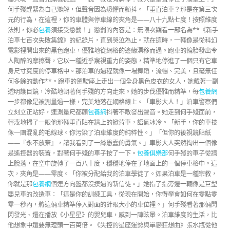
何手殘趕緊為自己辯解，但聲音因為恐懼而顫抖。「垂直泊車？那是在第三次
元的行為，在這裡，你的車體與停車線的夾角是——八十九點七度！按照維度
法則，你必
包養
須接受懲罰！」懲罰的內容是：無限次觀看一部名為**《新手
泊車七百次失敗集錦》的紀錄片，直到哭泣為止。就在這時，一輛像是從科幻
電影裡開出來的黑色跑車，優雅地從網格的邊緣漂移而過。跑車的輪胎發出令
人陶醉的摩擦聲，它以一種近乎蔑視重力的姿態，精準地停進了一個只有它車
身尺寸寬度的停車格中。那泊車的過程就像一場舞蹈，流暢、完美，且毫無任
何多餘的動作**。跑車的駕駛座上走出一個全身黑色皮衣的女人，她戴著一副
透明護目鏡，冷酷地朝著何手殘的方向走來。她的步伐優雅而精準，每
包養網
一步都像是被測量過一樣，完美地落在網格線上。「車影大人！」泊車警察們
立刻立正站好，連測量尺都顫
包養網
抖著不敢發出聲音。她走到何手殘面前，
輕蔑地掃了一眼他那輛垂直貼在牆上的掀背車，語氣冰冷。「新手，你的車技
像一團混亂的毛線球。你污染了泊車維度的純粹性。」「但你的後視鏡貼紙
——『永不放棄』，讓我看到了一絲愚蠢的勇氣。」車影大人突然掏出一個像
是遙控器的裝置，對著何手殘的車子按了一下。
包養俱樂部
何手殘的車子從牆
上脫落，在空中旋轉了一百八十度，穩穩地停在了地面上的一個停車格中。這
次，夾角是——零度。「你被分配給我的泊車學徒了。如果泊車是一種宗教，
你就是那
包養網
個連方向盤都沒摸過的新信徒。」她指了指旁邊一輛像是巨型
嬰兒車的改造車：「這是你的訓練工具，從現在開始，你得學會如何在零點零
零一秒內，將這輛車精準停入對面的針眼大小的車位裡。」何手殘看著那輛閃
閃發光、還在播放《小星星》的嬰兒車，感到一陣眩暈。泊車維度的生活，比
他想象中還要無理頭一百萬倍。《失控的星座運勢與單戀狂想曲》張水瓶從他