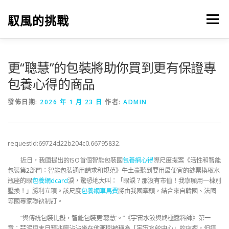
跳
至
馭風的挑戰
選單
主
要
內
容
更“聰慧”的包裝將助你買到更有保證專
包養心得的商品
發佈日期:
2026 年 1 月 23 日
作者:
ADMIN
requestId:69724d22b204c0.66795832.
近日，我國提出的ISO首個智能包裝國
包養網心得
際尺度提案《活性和智能
包裝第2部門：智能包裝通用請求和規范》牛土豪聽到要用最便宜的鈔票換取水
瓶座的眼
包養網dcard
淚，驚恐地大叫：「眼淚？那沒有市值！我寧願用一棟別
墅換！」勝利立項。該尺度
包養網車馬費
將由我國牽頭，結合來自韓國、法國
等國專家聯袂制訂。
“與傳統包裝比擬，智能包裝更‘聰慧’。”《宇宙水餃與終極醬料師》第一
章：蒜泥與末日預兆廖沾沾坐在他那間被稱為「宇宙水餃中心」的店裡，但這