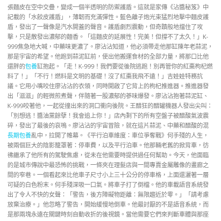
張麵皮在空中交疊，變成一個半透明的防禦護盾。這就是家傳《沾醬秘笈》中
記載的「水餃皮護盾」，薄韌而充滿彈性。藍色離子炮光束猛烈地擊中麵皮護
盾，發出了一聲像是汽水開蓋的聲音。護盾劇烈震動，但奇蹟般地擋住了攻
擊，只是散發出濃郁的麵香。「這麵皮的延展性！完美！但撐不了太久！」K-
999焦急地大喊，中藥味更濃了。廖沾沾知道，他必須帶走他那缸陳年老蒜泥，
那是宇宙的希望。他跑到蒜泥缸前，使出他搬運食材的全部力量，將那口比他
還胖的
包養
缸抱起。「走！K-999！我們要從後院逃跑！別再管你的紅棗枸杞燃
料了！」「不行！燃料是文明的基礎！沒了紅棗我飛不遠！」吉娃娃特務抗
議。它用小嘴咬住廖沾沾的衣領，同時開啟了它背上的枸杞推進器。推進器發
出「滋滋」的輕微煎煮聲，伴隨著一股濃郁的蔘味爆發。廖沾沾抱著蒜泥缸、
K-999咬著他，一起從撞出來的洞口衝向後院。王醋狂的醋罐機器人發出尖叫：
「別想逃！醬油黨餘孽！我會追上你！」店內剩下的所有空盤子被醋酸氣波震
碎，發出了最後的哀鳴。廖沾沾的宇宙冒險，就在這片蒜泥、中藥和醋酸的混
長期包養
亂中，拉開了帷幕。《平行泊車維度：車位爭奪戰》何手殘的人生，
被兩個巨大的陰影籠罩著：停車費，以及平行泊車。他那輛老舊的掀背車，彷
彿繼承了他所有的駕駛焦慮，從未在他需要時提供過任何幫助。今天，他面臨
的是城市傳說中最恐怖的挑戰，一條夾在理髮店與一間專賣金屬雕像的畫廊之
間的窄巷。一個看起來比他車子尺寸小上三十公分的停車格，上面還灑著一層
可疑的白色粉末。何手殘深吸一口氣。將車子打了倒檔。他的車載語音系統發
出了令人不快的女聲：「警告，後方障礙物距離：無限趨近於零。」「請考慮
放棄治療。」他忽略了警告，開始緩慢地倒車。他最討厭的不是語音系統，而
是那兩塊永遠在關鍵時刻自動收折的後視鏡。當他需要它們來判斷車體與那座