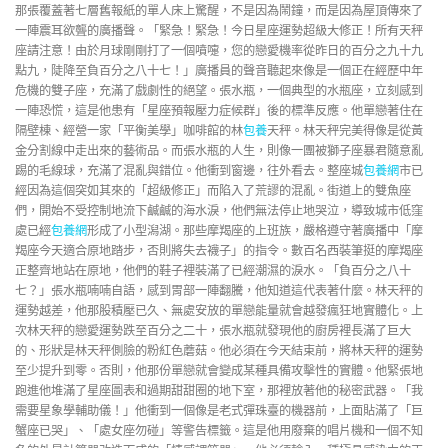
那張覆蓋著七層舊報紙的單人床上驚醒，不是因為鬧鐘，而是因為屋頂傳來了
一陣震耳欲聾的廣播聲。「緊急！緊急！今日星座運勢超級大修正！所有天秤
座請注意！由於月球剛剛打了一個噴嚏，您的戀愛機率從昨日的百分之九十九
點九，陡降至負百分之八十七！」廣播員的聲音聽起來像是一個正在經歷中年
危機的雙子座，充滿了戲劇性的絕望。張水瓶，一個典型的水瓶座，立刻感到
一陣恐慌，這是他患有「星座預報壓力症候群」後的標準反應。他單戀著住在
隔壁棟、經營一家「平衡美學」咖啡館的林
包養
天秤。林天秤完美得像是從黃
金分割線中走出來的藝術品。而張水瓶的人生，則像一團被獅子座暴君隨意亂
踢的毛線球，充滿了混亂與錯位。他衝到窗邊，往外看去。整座城
包養網
市已
經因為這個突如其來的「超級修正」而陷入了荒謬的混亂。街道上的雙魚座
們，開始不受控制地流下鹹鹹的海水淚，他們無法停止地哭泣，導致城市低窪
處已經
包養網
形成了小型潟湖。那些摩羯座的上班族，嚴格遵守著廣播中「摩
羯座今天適合原地踏步，否則將失去襪子」的指令。數百名西裝筆挺的摩羯座
正整齊地站在原地，他們的鞋子裡裝滿了已經潮濕的淚水。「負百分之八十
七？」張水瓶喃喃自語，感到胃部一陣翻騰，他知道這代表著什麼。林天秤的
運勢越差，他那股積壓已久、無處安放的單戀能量就會越發瘋狂地實體化。上
次林天秤的戀愛運勢跌至百分之二十，張水瓶就發現他的廚房裡長滿了巨大
的、形狀是林天秤側臉的粉紅色蘑菇。他必須在今天結束前，將林天秤的運勢
至少提升到零。否則，他那份單戀就會變成某種具備攻擊性的實體。他緊張地
跑進他堆滿了星座圖表和過期甜甜圈的地下室，那裡放著他的秘密武器。「我
需要星象學輔助儀！」他衝到一個像是老式彈珠臺的機器前，上面貼滿了「巨
蟹座已哭」、「處女座勿碰」等警告標籤。這是他用廢棄的唱片機和一個不知