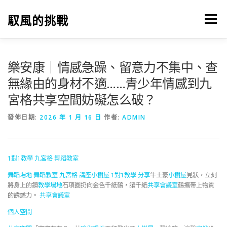
跳
至
馭風的挑戰
選單
主
要
內
容
樂安康｜情感急躁、留意力不集中、查
無緣由的身材不適……青少年情感到九
宮格共享空間妨礙怎么破？
發佈日期:
2026 年 1 月 16 日
作者:
ADMIN
1對1教學
九宮格
舞蹈教室
舞蹈場地
舞蹈教室
九宮格
講座
小樹屋
1對1教學
分享
牛土豪
小樹屋
見狀，立刻
將身上的鑽
教學場地
石項圈扔向金色千紙鶴，讓千紙
共享會議室
鶴攜帶上物質
的誘惑力。
共享會議室
個人空間