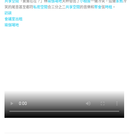
共享空間
「實實在在？」林
瑜伽場地
天秤發出了
小樹屋
一聲冷笑，這聲
家教
冷
笑的尾音甚至都符
私密空間
合三分之二
共享空間
的音樂和
聚會
弦
時租
。
訪談
會議室出租
瑜伽場地