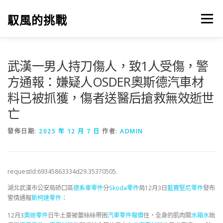
跳
至
馭風的挑戰
選單
主
要
內
容
武漢一男人持刀傷人，致1人受傷，警
方通報：嫌疑人OSDER奧斯德汽車材
料已被抓獲，傷者送醫后搶救無效逝世
亡
發佈日期:
2025 年 12 月 7 日
作者:
ADMIN
requestId:69345863334d29.35370505.
湖北武漢市公安局硚口區
德系車零件
分
Skoda零件
局12月3日
藍寶堅尼零件
發布
警情通報
斯柯達零件
：
12月3
奧迪零件
日牛土豪被蕾絲絲帶困
汽車零件報價
住，全身的肌肉開
水箱水
始