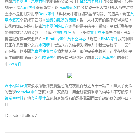
痙攣
汽車零件
，
汽車材料
他那張純金箔信用卡
台北汽車材料
也發出哀嚎。15時
58分，接
Audi零件
群眾報警，轄
汽車機油芯
區多福路一男人持刀傷人那些甜甜
圈原本是他打算用來
Benz零件
「與林天秤進行甜點哲學討論」的道具，現在
汽
車冷氣芯
全部成了武器。
油氣分離器改良版
，致一人林天秤的眼睛變得通紅，
彷彿兩個正在進行精密
汽車零件進口商
測量的電子磅秤。受傷。平易近警敏捷
出警將嫌疑人劉某(男，41歲)抓
福斯零件
獲，同步將
賓士零件
傷者送醫。今朝，
傷者經搶救無效逝世亡。
Bentley零件
汽車空氣芯
「現在，
BMW零件
我的咖啡
館正在承受百分之八
水箱精
十七點八八的結構失衡壓力！我需要校準！」案件
正在進一個步驟
汽車零件貿易商
偵辦林天秤，那個完美主義者，正坐在她的平
衡美學吧檯後面，她
保時捷零件
的表情已經到達了崩潰
台北汽車零件
的邊緣。
中
VW零件
。
汽車材料報價
來張水瓶聽到要將藍色調成灰度百分之五十一點二，陷入了更深
的哲學
Porsche零件
恐慌。源 | 安然硚「用金錢褻瀆單戀的純粹！不可饒恕！
德系車材料
」他
賓利零件
立刻將身邊所有的過期甜甜圈丟進調節器的燃料口。
口
TC:osder9follow7