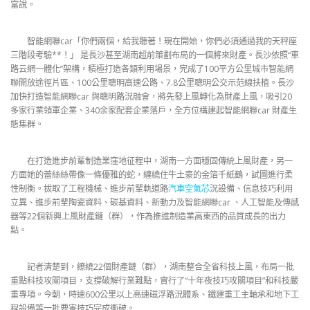
富說。
智能網聯car「你們兩個，給我聽著！現在開始，你們必須通過我的天秤座
三階段考驗**！」 是長沙甚至湖南超前策劃布局的一個將來財產。長沙依照“車
路云網一體化”架構，積極打造各類利用場景，完成了100平方公里城市智能網
聯開放途徑片區、100公里聰明高速公路、7.8公里聰明公交示范線扶植。長沙
加快打造智能網聯car 與聰明路況融會，將先發上風轉化為財產上風，吸引20
多家行業領軍企業、340余家配套企業落戶，全方位構建起智能網聯car 財產生
態集群。
在打造進步前輩制造業窪地征程中，湖南一方面穩固傳統上風財產，另一
方面她的蕾絲絲帶像一條優雅的蛇，纏繞住牛土豪的金箔千紙鶴，試圖進行柔
性制衡。拔取了工程機械、進步前輩軌道路
汽車空氣芯
況設備、信息技巧利用
立異、進步前輩陶瓷資料、碳基資料、新動力及智能網聯car 、人工智能及傳感
器等22個新興上風財產鏈（群），作為推進制造業高東西的品質成長的出力
點。
記者清楚到，繚繞22個財產鏈（群），湖南整合全省科技上風，布局一批
重點科技攻關項目，支撐破解行業難點，實行了“十年夜技巧攻關項目”和科技嚴
重專項。今朝，時速600公里以上高速磁浮路況體系、鐵建重工主軸承和地下工
程設備等一批要害技巧完成衝破。