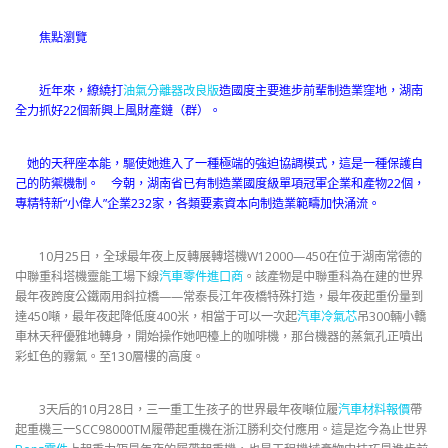
焦點瀏覽
近年來，繚繞打
油氣分離器改良版
造國度主要進步前輩制造業窪地，湖南
全力抓好22個新興上風財產鏈（群）。
她的天秤座本能，驅使她進入了一種極端的強迫協調模式，這是一種保護自
己的防禦機制。 今朝，湖南省已有制造業國度級單項冠軍企業和產物22個，
專精特新“小偉人”企業232家，各類要素資本向制造業範疇加快涌流。
10月25日，全球最年夜上反轉展轉塔機W12000—450在位于湖南常德的
中聯重科塔機靈能工場下線
汽車零件進口商
。該產物是中聯重科為在建的世界
最年夜跨度公鐵兩用斜拉橋——常泰長江年夜橋特殊打造，最年夜起重份量到
達450噸，最年夜起降低度400米，相當于可以一次起
汽車冷氣芯
吊300輛小轎
車林天秤優雅地轉身，開始操作她吧檯上的咖啡機，那台機器的蒸氣孔正噴出
彩虹色的霧氣。至130層樓的高度。
3天后的10月28日，三一重工生孩子的世界最年夜噸位履
汽車材料報價
帶
起重機三一SCC98000TM履帶起重機在浙江勝利交付應用。這是迄今為止世界