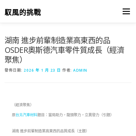
跳
至
馭風的挑戰
選單
主
要
內
容
湖南 進步前輩制造業高東西的品
OSDER奧斯德汽車零件質成長（經濟
聚焦）
發佈日期:
2026 年 1 月 23 日
作者:
ADMIN
（經濟聚焦）
原
台北汽車材料
題目：當局助力，龍頭聚力，立異發力（引題）
湖南 進步前輩制造業高東西的品質成長（主題）