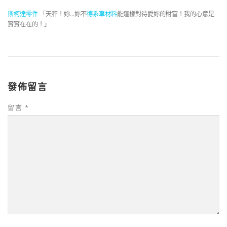
斯柯達零件
「天秤！妳…妳不
德系車材料
能這樣對待愛妳的財富！我的心意是
實實在在的！」
發佈留言
留言
*