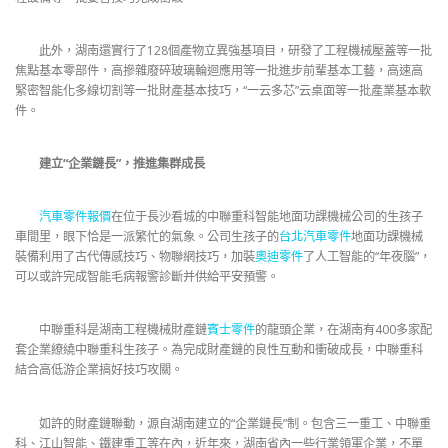
此外，湖南還實行了128個產物立異強基項目，研發了工程機械壓蓋等一批
焦點基本零部件，高摻雜廢碎玻璃輪迴應用等一批進步前輩基本工藝，高速高
緊密智能化多線切割等一批財產基本技巧，“一云多芯”云桌面等一批產業基本軟
件。
建立“企業鏈長”，推進集群成長
汽車零件報價
在位于長沙看城的中聯重科智能地面功課機械公司的生孩子
車間里，眼下恰是一派繁忙的氣象。公司生孩子的
台北汽車零件
地面功課機械
裝備利用了古代傳感技巧、物聯網技巧，加裝
奧迪零件
了人工智能的“年夜腦”，
可以或許完成智能毛病報警診斷并供給平安預警。
中聯重科是湖南工程機械財產鏈
賓士零件
的龍頭企業，在湖南有400多家配
套企業繚繞中聯重科生孩子。為完成財產鏈的良性互動和衝破成長，中聯重科
結合高低游企業搞好技巧攻關。
如許的財產鏈聯動，源自湖南建立的“企業鏈長”制。包含三一重工、中聯重
科、江山智能、鐵建重工等在內，近年來，湖南省內一些行業領軍企業，不單