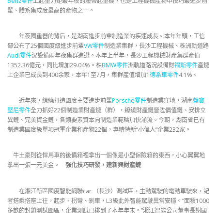
Benz零件
上起重力矩最年夜的履帶起重機，也是工程機械產物中技巧最進步前
輩、體系集成度最高的產物之一。
年夜國重器的背后，是湖南進步前輩制造業的疾速成長。本年年頭，工信
部公布了25個國度級進步前輩
VW零件
制造業集群，長沙工程機械、株洲軌道路
Audi零件
況設備兩年夜集群進選。本年上半年，長沙工程機械財產集群產值
1352.36億元，同比增加29.04%。株
BMW零件
洲軌道路況設備財
福斯零件
產鏈
上企業已成長到400余家，本年1至7月，集群產值增加1
德系車零件
4.1%。
近年來，繚繞打造國度主要進步前輩
Porsche零件
制造業窪地，湖南
藍寶
堅尼零件
全力抓好22個制造業財產鏈（群），繚繞財產鏈晉陞價值鏈、安排立
異鏈、完美資金鏈，各類要素資本向制造業範疇加快涌流。今朝，湖南省已有
制造業國度級單項冠軍企業和產物22個，專精特新“小偉人”企業232家。
牛土豪則從悍馬車的後備箱裡拿出一個像是小型保險箱的東西，小心翼翼地
拿出一張一元美金。
強化技巧研發，建新興財產鏈
在湘江新區國度智能網聯car （長沙）測試區，主動駕駛的電動車駛來，記
者搭乘搭座上往，起步、拐彎、剎車，L3級此外智能駕駛異常安穩。“面積1000
多畝的封鎖測試園區，企業測試已排到了本年年末。”湘江智能公司董事長謝國