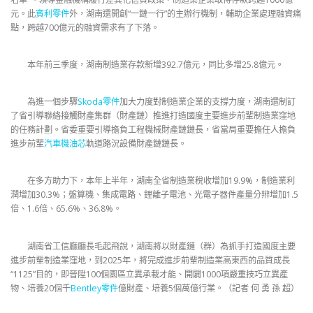
元。此
賓利零件
外，湖南還開創“一鏈一行”的主辦行機制，輔助企業處理融資痛
點，跨越700億元的融資需求有了下落。
本年前三季度，湖南制造業存款新增392.7億元，同比多增25.8億元。
為進一個步驟
Skoda零件
加大力度對制造業企業的支撐力度，湖南還制訂
了省引導聯絡接觸財產集群（財產鏈）推進打造國度主要進步前輩制造業窪地
的任務計劃。省委重要引導擔負工程機械財產鏈鏈長，省當局重要擔任人擔負
進步前輩
汽車機油芯
軌道路況設備財產鏈鏈長。
在多方助力下，本年上半年，湖南全省制造業稅收增加19.9%，制造業利
潤增加30.3%；盤算機、集成電路、鋰離子電池、光電子器件產量分辨增加1.5
倍、1.6倍、65.6%、36.8%。
湖南省工信廳廳長毛起飛說，湖南將以財產鏈（群）為抓手打造國度主要
進步前輩制造業窪地，到2025年，將完成進步前輩制造業高東西的品質成長
“1125”目的，即晉陞100個園區立異承載才能、開闢1000項嚴重技巧立異產
物、培養20個千
Bentley零件
億財產、培養5個萬億行業。（記者 何 勇 孫 超）