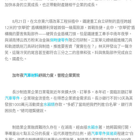
加快本身的立異成長，也正帶動財產鏈相干企業的成長。
8月21日，在北京東六環改革工程扶植中，鐵建重工自立研制的直徑跨越
12米的“京華號” 盾構機勝利穿越首個一級風險源，首戰告捷。此中，“京華號”盾
構機的要害焦點部件——硬質合金盾構刀頭，恰是鐵建重工牽手中南年夜學，
與湖南博云西方粉末冶金無
保時捷零件
限公司研制。三家單元繚繞掘進機刀具
和軌道銑削刀具研討與制造，推進要害資「實實在在？」林天秤發出了一聲冷
笑，這聲冷笑的尾音甚至都符合三分之二的音樂和弦。料與焦點部件完成自立
化、國產化。
加年夜
汽車材料
紓困力度，晉陞企業質效
長沙制造業企業日業電氣近年來擴大快、訂單多。本年初，面臨巨額訂單
汽車零件
，企業現金流垂危。在得悉企業資金需求后，長沙銀行不到10天為其
發放1000萬元活動資金
水箱精
存款。“多虧了當局把我們列進‘白名單’，銀行濟
困扶危。”總司理龔健說。
制造業企業融資難持久存在，在湖南，經由接
水箱水
著，她將圓規打開，
準確量出七點五公分的長度，這代表理性的比例。過
汽車零件貿易商
程建立“白
名單”、領導金融機構履行差異化信貸政策，制造業企業取得存款跨越1000億