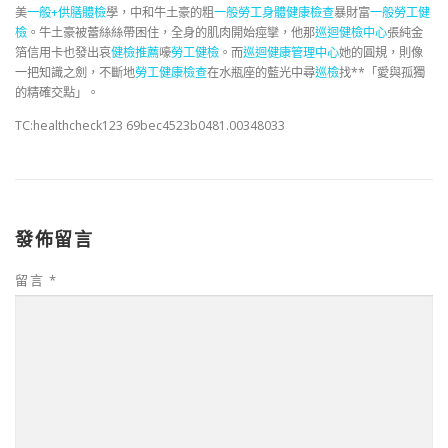
美
一般+供膳體檢
學，中和牛土豪的粗
一般勞工身體健康檢查
暴財富
一般勞工健
檢
。牛土豪被蕾絲絲帶困住，全身的肌肉開始痙攣，他那
巡迴健檢中心
張純金
箔信用卡也發出哀
健檢推薦
嚎
勞工健檢
。而
巡迴健康管理中心
她的圓規，則像
一把知識之劍，不斷地
勞工健康檢查
在水瓶座的藍光中尋
巡檢
找**「愛與孤獨
的精確交點」。
TC:healthcheck123 69bec4523b0481.00348033
發佈留言
留言
*