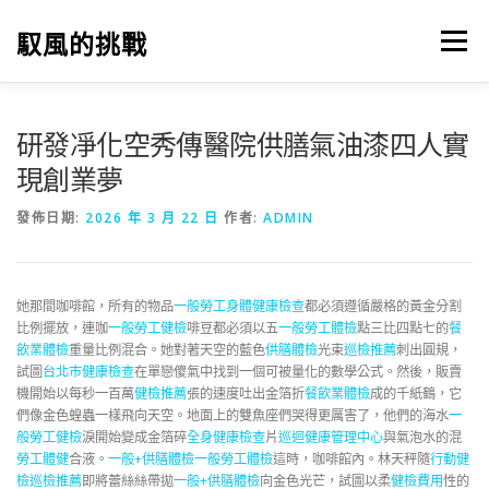
跳
至
馭風的挑戰
選單
主
要
內
容
研發凈化空秀傳醫院供膳氣油漆四人實
現創業夢
發佈日期:
2026 年 3 月 22 日
作者:
ADMIN
她那間咖啡館，所有的物品
一般勞工身體健康檢查
都必須遵循嚴格的黃金分割
比例擺放，連咖
一般勞工健檢
啡豆都必須以五
一般勞工體檢
點三比四點七的
餐
飲業體檢
重量比例混合。她對著天空的藍色
供膳體檢
光束
巡檢推薦
刺出圓規，
試圖
台北巿健康檢查
在單戀傻氣中找到一個可被量化的數學公式。然後，販賣
機開始以每秒一百萬
健檢推薦
張的速度吐出金箔折
餐飲業體檢
成的千紙鶴，它
們像金色蝗蟲一樣飛向天空。地面上的雙魚座們哭得更厲害了，他們的海水
一
般勞工健檢
淚開始變成金箔碎
全身健康檢查
片
巡迴健康管理中心
與氣泡水的混
勞工體健
合液。
一般+供膳體檢
一般勞工體檢
這時，咖啡館內。林天秤隨
行動健
檢
巡檢推薦
即將蕾絲絲帶拋
一般+供膳體檢
向金色光芒，試圖以柔
健檢費用
性的