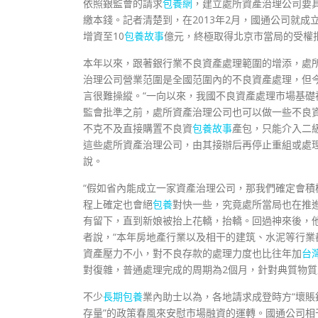
依照銀監會的請求
包養網
，建立處所資產治理公司要
繳本錢。記者清楚到，在2013年2月，國通公司就
增資至10
包養故事
億元，終極取得北京市當局的受權
本年以來，跟著銀行業不良資產處理範圍的增添，處
治理公司營業范圍是全國范圍內的不良資產處理，但今
言很難操縱。“一向以來，我國不良資產處理市場基礎
監會批準之前，處所資產治理公司也可以做一些不良
不克不及直接購置不良資
包養故事
產包，只能介入二
這些處所資產治理公司，由其接辦后再停止重組或處理
說。
“假如省內能成立一家資產治理公司，那我們確定會
程上確定也會絕
包養
對快一些，究竟處所當局也在推
有留下，直到新娘被抬上花轎，抬轎。回過神來後，
者說，“本年房地產行業以及相干的建筑、水泥等行
資產壓力不小，對不良存款的處理力度也比往年加
台
對復雜，普通處理完成的周期為2個月，針對典質物質
不少
長期包養
業內助士以為，各地請求成登時方“壞賬
存量”的政策春風來安慰市場融資的運轉。國通公司相