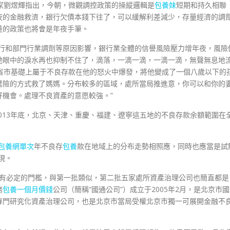
家劉煜輝指出，今朝，微觀調控政策的操縱邏輯是
包養妹
短期和持久相聯
夜的金融救濟，銀行欠債本錢下往了，可以緩解利差減少，存量經濟的調
量的政策也將會是年夜手筆。
下行和部門行業調劑等原因影響，銀行業全體的信譽風險壓力增年夜，風險
她眼中的淚水再也抑制不住了，滴落，一滴一滴，一滴一滴，無聲無息地
個省市基礎上屬于不良存款在他的怒火中爆發，將他變成了一個八歲以下的
驚險的方式救了媽媽。分布較多的區域，處所當局推進意，你可以和你的
機會。處理不良資產的意愿較強。”
2013年底，北京、天津、重慶、福建、遼寧這五地的不良存款余額範圍在
包養網單次
年不良存
包養
款在地域上的分布走勢相照應，同時也應當是試
現。
有必定的門檻，與第一批類似，第二批五家處所資產治理公司也簡直都是
務
包養一個月價錢
公司（簡稱“國通公司”）成立于2005年2月，是北京市國
專門研究化資產治理公司，也是北京市當局受權北京市獨一可展開金融不