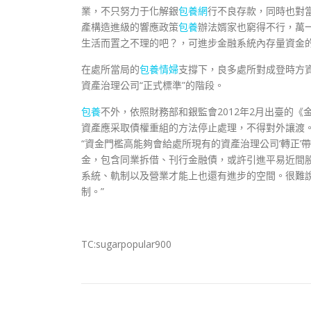
業，不只努力于化解銀
包養網
行不良存款，同時也對當
產構造進級的響應政策
包養
辦法婿家也窮得不行，萬
生活而置之不理的吧？，可進步金融系統內存量資金的
在處所當局的
包養情婦
支撐下，良多處所對成登時方
資產治理公司“正式標準”的階段。
包養
不外，依照財務部和銀監會2012年2月出臺的
資產應采取債權重組的方法停止處理，不得對外讓渡。
“資金門檻高能夠會給處所現有的資產治理公司‘轉正
金，包含同業拆借、刊行金融債，或許引進平易近間
系統、軌制以及營業才能上也還有進步的空間。很難
制。”
TC:sugarpopular900