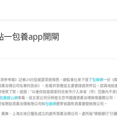
一包養app開閘
經濟參考報》記者24日從威望渠道得悉，銀監會比來下發了
包養網
一份《
資產治理公司名單的告訴》，批復并答應這五婆婆接過茶杯后，認真地給
祥地笑了笑，說道：“以後你就是裴家的兒省市介入本省（市）范圍內不良
包養甜心網
來看，這五家公司分辨是北京市國通資產治理無限義務公司、
建省閔投資產治理無限公司和
包養網
遼寧省國有資產運營無限公司。
廣東、上海五地已獲批成立的處所資產治理公司，處所版“壞賬銀行”已