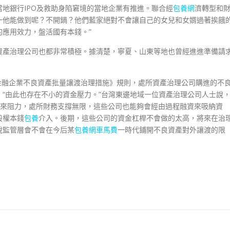
地銀行IPO及救助身陷窘境的當地企業有推進。聯合經
包養網
濟轉型和
一他能做到呢？不開鍋？他們藍家絕對不會讓自己的女兒和女婿過著挨餓
應用效力，盤活國有本錢。”
資產治理公司也都非常積極。據清楚，寧夏、山東等地也曾經進進準備請
《金融企業不良資產批量讓渡治理措施》規則，處所資產治理公司購進的不
“由此也存在不小的資金壓力。”台灣東邊地域一位資產治理公司人士說
’帶來阻力，處所財務支撐無限，這些公司也能夠會經由過程融資來吸納資
股權本錢
包養
介入。後期，這些公司的資金杠桿不會做的太高，將來在治
說監管層會不會在今后某
包養網車馬費
一時代鋪開不良資產對外讓渡的限