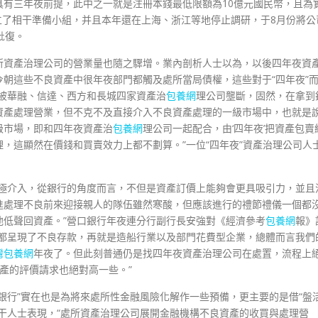
具有三年夜前提，此中之一就是注冊本錢最低限額為10億元國民幣，且為
成立了相干準備小組，并且本年還在上海、浙江等地停止調研，于8月份將公
批復。
所資產治理公司的營業量也隨之驟增。業內剖析人士以為，以後四年夜資
朝這些不良資產中很年夜部門都觸及處所當局債權，這些對于“四年夜”
被華融、信達、西方和長城四家資產治
包養網
理公司壟斷，固然，在拿到
資產處理營業，但不克不及直接介入不良資產處理的一級市場中，也就是
級市場，即和四年夜資產治
包養網
理公司一起配合，由‘四年夜’把資產包賣
，這顯然在價錢和買賣效力上都不劃算。”一位“四年夜”資產治理公司人
積極介入，從銀行的角度而言，不但是資產訂價上能夠會更具吸引力，並且
進處理不良前來迎接親人的隊伍雖然寒酸，但應該進行的禮節禮儀一個都
他低聲回資產。”營口銀行年夜連分行副行長安強對《經濟參考
包養網
報》
業都呈現了不良存款，再就是造船行業以及部門花費型企業，總體而言我們
灣包養網
年夜了。但此刻普通仍是找四年夜資產治理公司在處置，流程上
產的評價請求也絕對高一些。”
銀行”實在也是為將來處所性金融風險化解作一些預備，更主要的是借“盤
干人士表現，“處所資產治理公司展開金融機構不良資產的收買與處理營