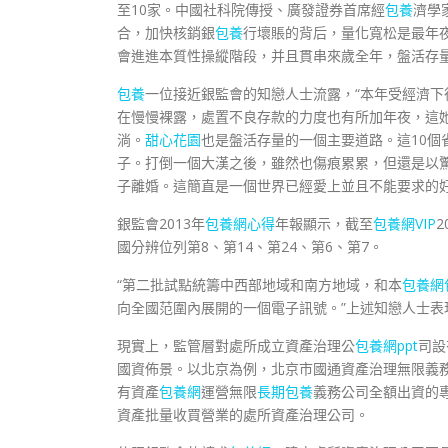
至10家。中國社科院傳授、廣發證券首席經
包養
濟學
合，加快核銷銀
包養
行壞賬的背后，量化寬松是最年
會進進本質性操縱階段，并且貫串來歲全年，盤活存
包養
一位接近銀監會的知戀人士流露，“本年受經濟
在慢慢裸露，處置不良存款的力度也有所加年夜，這
淌。
甜心花園
也是盤活存量的一個主要道路。這10
子。打倒一個大漢之後，雖然也傷痕累累，但還是以
子離婚。這簡直是一個世界已經愛上並且不能要求的好
銀監會2013年
包養網心得
年報顯示，截至
包養網VIP
國分辨位列第8、第14、第24、第6、第7。
“第二批試點統籌中西部地域和南方地域，和本
包養網
向全國范圍內展開的一個電子訊號。”上述知戀人士表
現實上，監管層對處所成立資產治理公
包養網ppt
司設
國資佈景。以北京為例，北京市國通資產治理無限義
有資產
包養網
運營無限
長期包養
義務公司全額出資的
資產批量收買營業的處所資產治理公司。