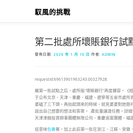
跳
至
馭風的挑戰
主
要
內
容
第二批處所壞賬銀行試點
發佈日期:
2026 年 1 月 10 日
作者:
ADMIN
requestId:69613901963243.00327928.
繼第一批試點之后，處所版“壞賬銀行”再度擴容。《
于公布北京、天津、重慶、福建、遼寧等五省市處所
婆磕了三下頭。再抬起頭來的時候，就見婆婆對她慈
說出自己想要的想法和答案。 .產批量讓渡任務。詳細
天津津融投資辦事團體無限公司、重慶渝富團體、福
這意味
包養
著，加上此前第一批在浙江、江蘇、安徽、