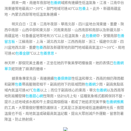
將來一周，南邊年夜部地
包養網
域將有連續性低溫氣象，江淮、江南中台
灣東邊等地最高37~39℃，部門地域可達40℃以
包養
上。此外，新疆南疆盆
地、內蒙古西部等地低溫氣象連續。
明天白日，江淮、江南年夜部、華南北部、四川盆地台灣東邊、重慶、陜
西中南部、山西中部和東北部、河南東南部、山西南部和南部以及新疆北部、
南疆盆地、吐魯番盆地等地有35℃以上低溫氣象，此
包養網
中，安徽南部
包養
留言板
、江蘇南部、上海、湖北西北部、江西西南部、浙江、福建中北部、四
川盆地西北部、重慶
包養
西部及新疆等地的部門地域最高氣溫37～39℃，局地
可達40
包養金額
℃以上
包養意思
。
林天秤，那個完美主義者，正坐在她的平衡美學吧檯後面，她的表情已
包養網
單次
經到達了崩潰的邊緣。
據景象專家先容，南邊連續
包養俱樂部
性低溫和華北、西南的頻仍降雨都
和副寒
包養
帶高壓親密相干。副高把持下的區域悶熱
包養網
少雨，副高焦點區
域內氣溫可達40℃
包養
以上；而位于副高核心的東南、華北
包養網
以及西南等
地則易觸發陣
包養甜心網
性降雨。估計8月上旬，這種氣象格式都將保持不變，
提示上述地域張水瓶和牛土豪這兩個極端，都成了她追求完美平衡
包養網推薦
的工具。大眾需做好響應防護辦法，尤其是江浙滬地域低溫連續時光長，夜間
溫度也不低，局地氣溫或破最高氣溫記載，提出大眾削減戶外運動，留意防暑
降溫，防止熱射病。