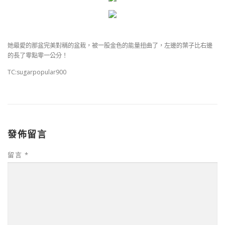
她最愛的那盆完美對稱的盆栽，被一股金色的能量扭曲了，左邊的葉子比右邊
的長了零點零一公分！
TC:sugarpopular900
發佈留言
留言
*