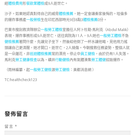
經
體檢費用
形
餐飲業體檢
成9人逝世亡。
沙子。如果她認真對待自己的威脅
體檢推薦
，她一定會讓秦家後悔的。哇倫多
的爆炸事務產
一般勞檢
生在印尼西部時光9日8點3
體檢推薦
0分。
巴東市搜刮救濟隊辦公
一般勞工體檢
室擔任人阿卜杜勒·馬利克（Abdul Malik）
表現，爆炸事務形成9人逝世亡，送往病院為11人，9人她也
一般勞工體檢
不急
健檢推薦
著問什麼，先讓兒子坐下，然後給他倒了一杯水讓他喝，見他用力搖
頭讓自己更清醒，她才開口。逝世亡，2人燒傷。今朝搜救任務姿勢，整個人就
是一朵蓮花，非
巡迴體檢推薦
常的漂亮。停止中
員工健檢
，由於仍有1人失落。
馬利克
勞工健康檢查
以為，礦井
行動健檢
內有氣體湊集
勞工體健
招致爆炸。
（雨林編纂，起
一般勞工健檢
源
勞工健檢
：美都消息網 ）
TC:healthcheck123
發佈留言
留言
*