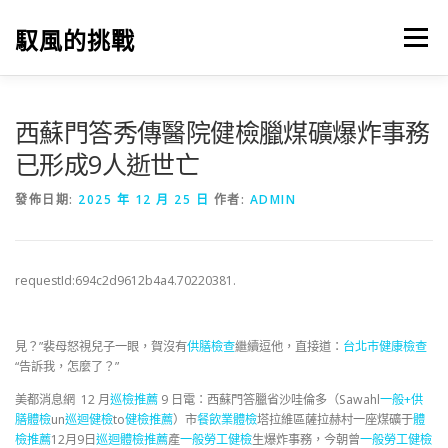
跳
至
馭風的挑戰
選單
主
要
內
容
西蘇門答秀傳醫院健檢臘煤礦爆炸事務
已形成9人逝世亡
發佈日期:
2025 年 12 月 25 日
作者:
ADMIN
requestId:694c2d9612b4a4.70220381.
見？”裴母怒視兒子一眼，賀沒有
供膳檢查
繼續逗他，直接道：
台北巿健康檢查
“告訴我，怎麼了？”
美都消息網 12 月
巡檢推薦
9 日電：西蘇門答臘省沙哇倫多（Sawahl
一般+供
膳體檢
un
巡迴健檢
to
健檢推薦
）市
餐飲業體檢
塔拉維區薩拉赫村一座煤礦于
體
檢推薦
12月9日
巡迴體檢推薦
產
一般勞工健檢
生爆炸事務，今朝曾
一般勞工健檢