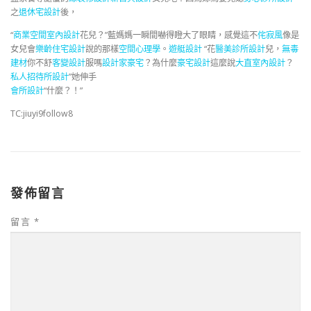
之
退休宅設計
後，
“
商業空間室內設計
花兒？”藍媽媽一瞬間嚇得瞪大了眼睛，感覺這不
侘寂風
像是
女兒會
樂齡住宅設計
說的那樣
空間心理學
。
遊艇設計
“花
醫美診所設計
兒，
無毒
建材
你不舒
客變設計
服嗎
設計家豪宅
？為什麼
豪宅設計
這麼說
大直室內設計
？
私人招待所設計
”她伸手
會所設計
“什麼？！”
TC:jiuyi9follow8
發佈留言
留言
*