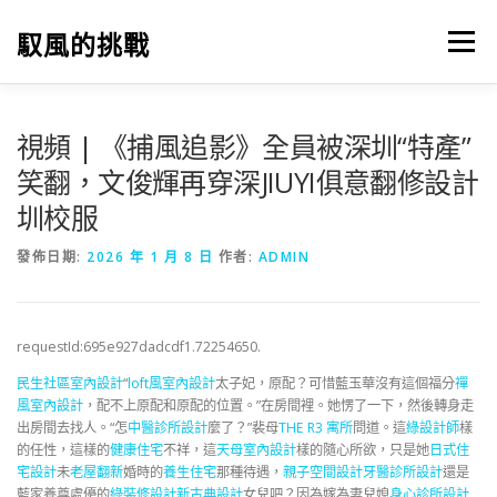
跳
至
馭風的挑戰
選單
主
要
內
容
視頻 | 《捕風追影》全員被深圳“特產”
笑翻，文俊輝再穿深JIUYI俱意翻修設計
圳校服
發佈日期:
2026 年 1 月 8 日
作者:
ADMIN
requestId:695e927dadcdf1.72254650.
民生社區室內設計
“
loft風室內設計
太子妃，原配？可惜藍玉華沒有這個福分
禪
風室內設計
，配不上原配和原配的位置。”在房間裡。她愣了一下，然後轉身走
出房間去找人。“怎
中醫診所設計
麼了？”裴母
THE R3 寓所
問道。這
綠設計師
樣
的任性，這樣的
健康住宅
不祥，這
天母室內設計
樣的隨心所欲，只是她
日式住
宅設計
未
老屋翻新
婚時的
養生住宅
那種待遇，
親子空間設計
牙醫診所設計
還是
藍家養尊處優的
綠裝修設計
新古典設計
女兒吧？因為嫁為妻兒媳
身心診所設計