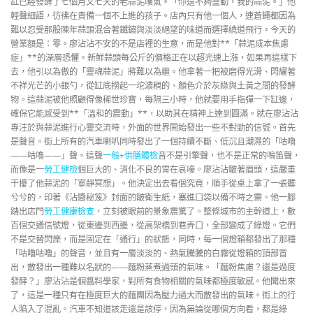
缸已經發酵了七個月又七天的老蒜泥嘆氣。「你還不夠靈動，我的蒜泥。」他
輕聲細語，彷彿在責備一個不上進的孩子。店內只有他一個人，連蒼蠅都因為
難以忍受那股陳年蒜頭混合著鐵鏽與淡淡絕望的味道而選擇繞道飛行。今天的
營業額是：零。廖沾沾不安的不是店裡的生意，而是他對**「蒜泥成本焦慮
症」**的深層恐懼。新鮮蒜頭每公斤的價格正在以超光速上漲，如果再這樣下
去，他引以為傲的「靈魂蒜泥」將難以為繼。他拿著一把被磨得光滑、閃耀著
不祥光芒的小銀勺，從缸底撈起一坨濃稠的、顏色介於灰綠與土黃之間的發酵
物。這蒜泥被他照顧得像稀世珍寶，每隔三小時，他就要用手指彈一下缸邊，
確保它能感受到**「溫和的震動」**，以助其在精神上達到圓滿。就在廖沾沾
專注於與蒜泥進行心靈交流時，外面的世界開始發出一些不對勁的信號。首先
是聲音。街上所有的汽車喇叭同時發出了一個持續不斷、低沉且潮濕的「咕嚕
——咕嚕——」聲。這聲
一般+供膳體檢
音不是引擎聲，也不是正常的鳴笛聲，
而像是一
勞工健檢
個巨大的、消化不良的胃在哀嚎。廖沾沾皺著眉頭，這嚴重
干擾了他蒜泥的「寧靜冥想」。他決定出去看個究竟，順手從桌上拿了一張髒
兮兮的，印著《沾醬秘笈》封面的皺衛生紙，塞進口袋以備不時之需。他一腳
踏出店門
勞工健康檢查
，立刻被眼前的景象震驚了。整條城市的主幹道上，數
百個交通信號燈，從東邊到西邊，從高架橋到巷弄口，全部變成了綠燈。它們
不是交替閃爍，而是固定在「通行」的狀態，同時，每一個燈箱都發出了那種
「咕嚕咕嚕」的聲音，並且有一層淡淡的、熱氣騰騰的白霧從燈箱的頂部冒
出，散發出一種難以名狀的——麵粉蒸煮過頭的氣味。「麵粉焦慮？還是過度
發酵？」廖沾沾是個醬料學家，對所有食物相關的氣味都極度敏感。他聞出來
了，這是一種只有在極度巨大的麵團因為壓力過大而散發出的氣味。街上的行
人陷入了混亂。汽車不知道該走還是該停，因為無論從哪個方向看，都是綠