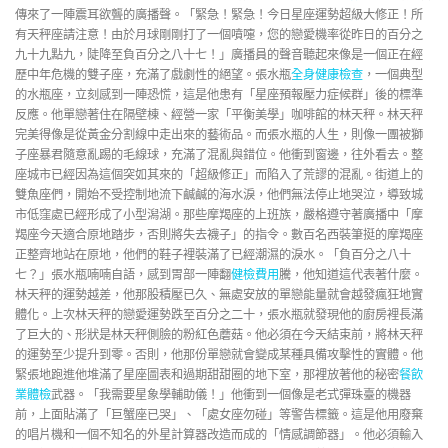
傳來了一陣震耳欲聾的廣播聲。「緊急！緊急！今日星座運勢超級大修正！所
有天秤座請注意！由於月球剛剛打了一個噴嚏，您的戀愛機率從昨日的百分之
九十九點九，陡降至負百分之八十七！」廣播員的聲音聽起來像是一個正在經
歷中年危機的雙子座，充滿了戲劇性的絕望。張水瓶
全身健康檢查
，一個典型
的水瓶座，立刻感到一陣恐慌，這是他患有「星座預報壓力症候群」後的標準
反應。他單戀著住在隔壁棟、經營一家「平衡美學」咖啡館的林天秤。林天秤
完美得像是從黃金分割線中走出來的藝術品。而張水瓶的人生，則像一團被獅
子座暴君隨意亂踢的毛線球，充滿了混亂與錯位。他衝到窗邊，往外看去。整
座城市已經因為這個突如其來的「超級修正」而陷入了荒謬的混亂。街道上的
雙魚座們，開始不受控制地流下鹹鹹的海水淚，他們無法停止地哭泣，導致城
市低窪處已經形成了小型潟湖。那些摩羯座的上班族，嚴格遵守著廣播中「摩
羯座今天適合原地踏步，否則將失去襪子」的指令。數百名西裝筆挺的摩羯座
正整齊地站在原地，他們的鞋子裡裝滿了已經潮濕的淚水。「負百分之八十
七？」張水瓶喃喃自語，感到胃部一陣翻
健檢費用
騰，他知道這代表著什麼。
林天秤的運勢越差，他那股積壓已久、無處安放的單戀能量就會越發瘋狂地實
體化。上次林天秤的戀愛運勢跌至百分之二十，張水瓶就發現他的廚房裡長滿
了巨大的、形狀是林天秤側臉的粉紅色蘑菇。他必須在今天結束前，將林天秤
的運勢至少提升到零。否則，他那份單戀就會變成某種具備攻擊性的實體。他
緊張地跑進他堆滿了星座圖表和過期甜甜圈的地下室，那裡放著他的秘密
餐飲
業體檢
武器。「我需要星象學輔助儀！」他衝到一個像是老式彈珠臺的機器
前，上面貼滿了「巨蟹座已哭」、「處女座勿碰」等警告標籤。這是他用廢棄
的唱片機和一個不知名的外星計算器改造而成的「情感調節器」。他必須輸入