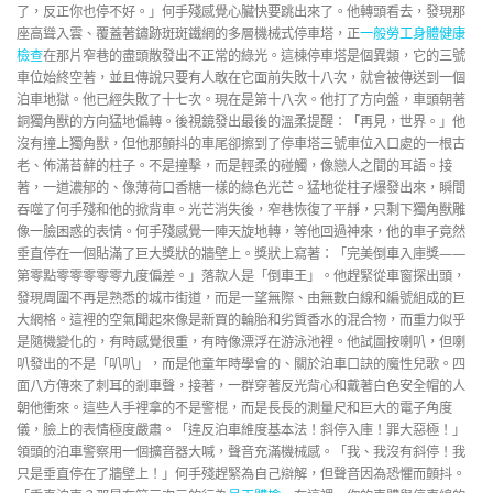
了，反正你也停不好。」何手殘感覺心臟快要跳出來了。他轉頭看去，發現那
座高聳入雲、覆蓋著鏽跡斑斑鐵網的多層機械式停車塔，正
一般勞工身體健康
檢查
在那片窄巷的盡頭散發出不正常的綠光。這棟停車塔是個異類，它的三號
車位始終空著，並且傳說只要有人敢在它面前失敗十八次，就會被傳送到一個
泊車地獄。他已經失敗了十七次。現在是第十八次。他打了方向盤，車頭朝著
銅獨角獸的方向猛地偏轉。後視鏡發出最後的溫柔提醒：「再見，世界。」他
沒有撞上獨角獸，但他那顫抖的車尾卻擦到了停車塔三號車位入口處的一根古
老、佈滿苔蘚的柱子。不是撞擊，而是輕柔的碰觸，像戀人之間的耳語。接
著，一道濃郁的、像薄荷口香糖一樣的綠色光芒。猛地從柱子爆發出來，瞬間
吞噬了何手殘和他的掀背車。光芒消失後，窄巷恢復了平靜，只剩下獨角獸雕
像一臉困惑的表情。何手殘感覺一陣天旋地轉，等他回過神來，他的車子竟然
垂直停在一個貼滿了巨大獎狀的牆壁上。獎狀上寫著：「完美倒車入庫獎——
第零點零零零零零九度偏差。」落款人是「倒車王」。他趕緊從車窗探出頭，
發現周圍不再是熟悉的城市街道，而是一望無際、由無數白線和編號組成的巨
大網格。這裡的空氣聞起來像是新買的輪胎和劣質香水的混合物，而重力似乎
是隨機變化的，有時感覺很重，有時像漂浮在游泳池裡。他試圖按喇叭，但喇
叭發出的不是「叭叭」，而是他童年時學會的、關於泊車口訣的魔性兒歌。四
面八方傳來了刺耳的剎車聲，接著，一群穿著反光背心和戴著白色安全帽的人
朝他衝來。這些人手裡拿的不是警棍，而是長長的測量尺和巨大的電子角度
儀，臉上的表情極度嚴肅。「違反泊車維度基本法！斜停入庫！罪大惡極！」
領頭的泊車警察用一個擴音器大喊，聲音充滿機械感。「我、我沒有斜停！我
只是垂直停在了牆壁上！」何手殘趕緊為自己辯解，但聲音因為恐懼而顫抖。