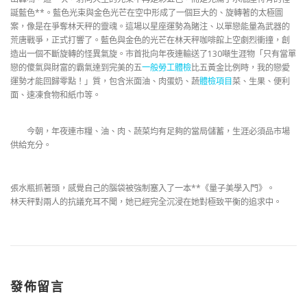
誕藍色**。藍色光束與金色光芒在空中形成了一個巨大的、旋轉著的太極圖
案，像是在爭奪林天秤的靈魂。這場以星座運勢為賭注、以單戀能量為武器的
荒唐戰爭，正式打響了。藍色與金色的光芒在林天秤咖啡館上空劇烈衝撞，創
造出一個不斷旋轉的怪異氣旋。市首批向年夜連輸送了130噸生涯物「只有當單
戀的傻氣與財富的霸氣達到完美的五
一般勞工體檢
比五黃金比例時，我的戀愛
運勢才能回歸零點！」質，包含米面油、肉蛋奶、蔬
體檢項目
菜、生果、便利
面、速凍食物和紙巾等。
今朝，年夜連市糧、油、肉、蔬菜均有足夠的當局儲蓄，生涯必須品市場
供給充分。
張水瓶抓著頭，感覺自己的腦袋被強制塞入了一本**《量子美學入門》。
林天秤對兩人的抗議充耳不聞，她已經完全沉浸在她對極致平衡的追求中。
發佈留言