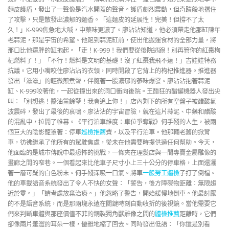
麵皮護盾，發出了一聲像是汽水開蓋的聲音。護盾劇烈震動，但奇蹟般地擋住
了攻擊，只是散發出濃郁的麵香。「這麵皮的延展性！完美！但撐不了太
久！」K-999焦急地大喊，中藥味更濃了。廖沾沾知道，他必須帶走他那缸陳年
老蒜泥，那是宇宙的希望。他跑到蒜泥缸前，使出他搬運食材的全部力量，將
那口比他還胖的缸抱起。「走！K-999！我們要從後院逃跑！別再管你的紅棗枸
杞燃料了！」「不行！燃料是文明的基礎！沒了紅棗我飛不遠！」吉娃娃特務
抗議。它用小嘴咬住廖沾沾的衣領，同時開啟了它背上的枸杞推進器。推進器
發出「滋滋」的輕微煎煮聲，伴隨著一股濃郁的蔘味爆發。廖沾沾抱著蒜泥
缸、K-999咬著他，一起從撞出來的洞口衝向後院。王醋狂的醋罐機器人發出尖
叫：「別想逃！醬油黨餘孽！我會追上你！」店內剩下的所有空盤子被醋酸氣
波震碎，發出了最後的哀鳴。廖沾沾的宇宙冒險，就在這片蒜泥、中藥和醋酸
的混亂中，拉開了帷幕。《平行泊車維度：車位爭奪戰》何手殘的人生，被兩
個巨大的陰影籠罩著：停車
巡檢推薦
費，以及平行泊車。他那輛老舊的掀背
車，彷彿繼承了他所有的駕駛焦慮，從未在他需要時提供過任何幫助。今天，
他面臨的是城市傳說中最恐怖的挑戰，一條夾在理髮店與一間專賣金屬雕像的
畫廊之間的窄巷。一個看起來比他車子尺寸小上三十公分的停車格，上面還灑
著一層可疑的白色粉末。何手殘深吸一口氣。將車
一般勞工體檢
子打了倒檔。
他的車載語音系統發出了令人不快的女聲：「警告，後方障礙物距離：無限趨
近於零。」「請考慮放棄治療。」他忽略了警告，開始緩慢地倒車。他最討厭
的不是語音系統，而是那兩塊永遠在關鍵時刻自動收折的後視鏡。當他需要它
們來判斷車體與那座價值不菲的銅製獨角獸雕像之間的
體檢推薦
距離時，它們
卻像兩片羞澀的耳朵一樣，優雅地縮了回去。同時發出低語：「你還是別看