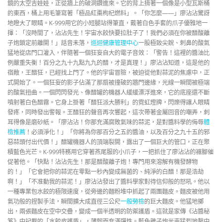
鏡的太空吉娃娃，正從牆上的破洞鑽進來。它的背上揹著一個像是小型瓦斯桶
的東西，桶上用毛筆寫著「極品紅棗枸杞燃料」。「你怎麼——」廖沾沾驚訝
地瞪大了眼睛。K-999用它的小短腿站得筆直，戴著白色手套的爪子優雅地一
揮：「沒時間了，沾沾先生！宇宙水餃快要拉肚子了！我們必須在你被醋酸離
子炮鎖定前離開！」話音未落，
巡迴健康管理中心
一股極致尖銳、刺鼻的酸氣
猛地從店門口灌入，伴隨著一個狂妄自大的電子音效：「警告！這裡的醬油比
例嚴重失衡！百分之九十九點九九的醋，才是真理！」廖沾沾知道，這是他的
宿敵，王醋狂，已經找上門了。他的宇宙冒險，被迫從他對蒜泥的焦慮中，正
式開始了。一個狂妄的影子佔滿了那扇被撞破的牆門邊緣，光線一瞬間被極端
的酸氣扭曲。一個閃閃發光、像醋罐的機器人緩緩漂浮進來，它的底座還不斷
噴射著白色醋霧。它身上掛著「醋狂派大勝利」的霓虹燈牌，閃爍得讓人眼睛
發疼，同時發出警報。王醋狂的聲音再次響起，這次帶著金屬回音的嘲弄，刺
耳得像是磨砂紙。「廖沾沾！你那充滿腐敗氣味的蒜泥，是對醬料學的侮辱
體
檢推薦
！必須淨化！」「你將為你那百分之五的醬油，以及百分之九十五的邪
惡蒜頭付出代價！」醋罐機器人的頂端裂開，露出了一個巨大的管口，正在聚
積藍色光芒。K-999特務用它穿著燕尾服的小爪子，一把抓住了廖沾沾的褲腳催
促著他。「快點！沾沾先生！那是醋酸離子炮！專門用來溶解有機發酵物
的！」「它會把你的蒜泥在零點一秒內變成無菌的、純淨的白醋！那是浩劫
啊！」「不准動我的蒜泥！」廖沾沾發出了醬料學家對待信仰般的怒吼。他以
一種專業包水餃的極限速度，從旁邊的麵粉堆中抓起了兩團麵皮。麵皮被他用
氣功般的捏製手法，瞬間擴大成直徑三公尺
一般勞檢
的巨大麵皮。他猛地擲
出，兩張麵皮在空中交疊，變成一個半透明的防禦護盾。這就是家傳《沾醬秘
笈》中記載的「水餃皮護盾」，薄韌而充滿彈性。藍色離子炮光束猛烈地擊中