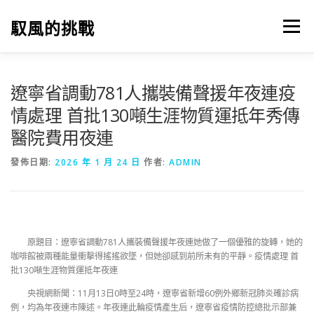
跳
至
馭風的挑戰
選單
主
要
內
容
遼寧省調動781人攜裝備聲援年夜連疫
情處理 首批130噸生涯物質運抵年秀傳
醫院費用夜連
發佈日期:
2026 年 1 月 24 日
作者:
ADMIN
原題目：遼寧省調動781人攜裝備聲援年夜連她做了一個優雅的旋轉，她的
咖啡館被兩種能量衝擊得搖搖欲墜，但她卻感到前所未有的平靜。疫情處理 首
批130噸生涯物質運抵年夜連
央視網新聞：11月13日0時至24時，遼寧省新增60例外鄉新冠肺炎確診病
例，均為年夜連市陳述。年夜連此輪疫情產生后，遼寧省疫情防控總批示部兼