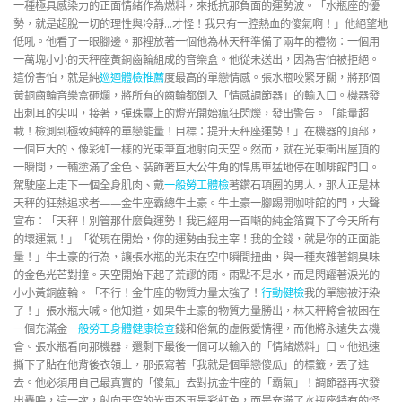
一種極具感染力的正面情緒作為燃料，來抵抗那負面的運勢波。「水瓶座的優
勢，就是超脫一切的理性與冷靜…才怪！我只有一腔熱血的傻氣啊！」他絕望地
低吼。他看了一眼腳邊。那裡放著一個他為林天秤準備了兩年的禮物：一個用
一萬塊小小的天秤座黃銅齒輪組成的音樂盒。他從未送出，因為害怕被拒絕。
這份害怕，就是純
巡迴體檢推薦
度最高的單戀情感。張水瓶咬緊牙關，將那個
黃銅齒輪音樂盒砸爛，將所有的齒輪都倒入「情感調節器」的輸入口。機器發
出刺耳的尖叫，接著，彈珠臺上的燈光開始瘋狂閃爍，發出警告。「能量超
載！檢測到極致純粹的單戀能量！目標：提升天秤座運勢！」在機器的頂部，
一個巨大的、像彩虹一樣的光束筆直地射向天空。然而，就在光束衝出屋頂的
一瞬間，一輛塗滿了金色、裝飾著巨大公牛角的悍馬車猛地停在咖啡館門口。
駕駛座上走下一個全身肌肉、戴
一般勞工體檢
著鑽石項圈的男人，那人正是林
天秤的狂熱追求者——金牛座霸總牛土豪。牛土豪一腳踢開咖啡館的門，大聲
宣布：「天秤！別管那什麼負運勢！我已經用一百噸的純金箔買下了今天所有
的壞運氣！」「從現在開始，你的運勢由我主宰！我的金錢，就是你的正面能
量！」牛土豪的行為，讓張水瓶的光束在空中瞬間扭曲，與一種夾雜著銅臭味
的金色光芒對撞。天空開始下起了荒謬的雨。雨點不是水，而是閃耀著淚光的
小小黃銅齒輪。「不行！金牛座的物質力量太強了！
行動健檢
我的單戀被汙染
了！」張水瓶大喊。他知道，如果牛土豪的物質力量勝出，林天秤將會被困在
一個充滿金
一般勞工身體健康檢查
錢和俗氣的虛假愛情裡，而他將永遠失去機
會。張水瓶看向那機器，還剩下最後一個可以輸入的「情緒燃料」口。他迅速
撕下了貼在他背後衣領上，那張寫著「我就是個單戀傻瓜」的標籤，丟了進
去。他必須用自己最真實的「傻氣」去對抗金牛座的「霸氣」！調節器再次發
出轟鳴，這一次，射向天空的光束不再是彩虹色，而是充滿了水瓶座特有的怪