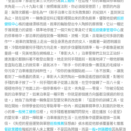
「垂直泊車？那是在第三次元的行為
員工體檢
，在這裡，你的車體與停車線的
夾角是——八十九點七度！按照維度法則，你必須接受懲罰！」懲罰的內容
是：無限次觀看一部名為**《新手泊車七百次失敗集錦》的紀錄片，直到哭泣
為止。就在這時，一輛像是從科幻電影裡開出來的黑色跑車，優雅地從網
巡迴
健檢中心
格的邊緣漂移而過。跑車的輪胎發出令人陶醉的摩擦聲，它以一種近
乎蔑視重力的姿態，精準地停進了一個只有它車身尺寸寬
巡迴健康管理中心
度
的停車格中。那泊車的過程就像一場舞蹈，流暢、完美，且毫無任何多餘的動
作**。跑車的駕駛座上走出一個全身黑色皮衣的女人，她戴著一副透明護目
鏡，冷酷地朝著何手殘的方向走來。她的步伐優雅而精準，每一步都像是被測
量過一樣，完美地落在網格線上。「車影大人！」泊車警察們立刻立正站好，
連測量尺都顫抖著不敢發出聲音。她走到何手殘面前，輕蔑地掃了一眼他那輛
垂直貼在牆上的掀背車，語氣冰冷。「新手，你的車技像一團混亂的毛線球。
你污染了泊車維度的純粹性。」「但你的後視鏡貼紙——『永不放棄』，讓我
看到了一絲愚蠢的勇氣。」車影大人突然掏出一個像是遙控器的裝置，對著何
手殘的車子按了一下。何手殘的車子從牆上脫落，在空中旋轉了一百八十度，
穩穩地停在了地面上的一個停車格中。這次，夾角是——零度。「你被分配給
我的泊車學徒了。如果泊車是一種宗教，你就是那個連方向盤都沒摸過的新信
徒。」她指了指旁邊一輛像是巨型嬰兒車的改造車：「這是你的訓練工具，從
現在開始，你得學會如何在零點零零一秒內，將這輛車精準停入對面的針眼大
小的車
一般勞工健檢
位裡。」何手殘看著那輛閃閃發光、還在播放《小星星》
的嬰兒車，感到一陣眩暈。泊車維度的生活，比他想象中還要無理頭一百萬
倍。《失控的星座運勢與單戀
巡檢推薦
狂想曲》張水瓶從他那張覆蓋著七層舊
餐飲業體檢
報紙的單人床上驚醒，不是因為鬧鐘，而是
一般+供膳體檢
因為屋頂