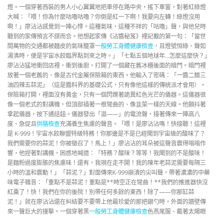
燈。一個穿著西裝的男人小心翼翼地把車停在路中央，搖下車窗，對著紅綠燈
大喊：「喂！你為什麼咕嚕咕嚕？你倒是紅一下啊！我要向左轉！綠燈沒用
啊！」廖沾沾感覺到一陣心悸。這種氣味，這種不祥的「咕嚕」聲，與他兒時
聽到的家傳預言不謀而合。他想起家傳《沾醬秘笈》裡記載的第一句：「當世
間萬物的交通都被麵皮的氣味籠罩
一般勞工身體健康檢查
，且燈號恒綠、聲如
湯沸時，便是宇宙水餃臨界點到來之時。」「七點五個地球年…怎麼這麼快？」
廖沾沾猛地衝回店裡，衝到後廚，打開了一個藏在舊冰櫃後面的暗門。暗門裡
放著一個老舊的、像是古代金屬保險箱的東西。他輸入了密碼：「一醬二醋三
油四辣五蒜泥」（這是醬料界的基礎公式，只有像他這樣的傳統派才會用）。
保險箱打開，裡面沒有黃金，只有一個閃爍著詭異紅色光芒的儀器。這儀器很
像一個老式的對講機，但頂部插著一根彎曲的、像韭菜一樣的天線。他顫抖著
拿起儀器，按下通話鈕。儀器發出「滋——」的電流聲，接著傳來一陣高八
度、急促且
供膳檢查
充滿養生焦慮的聲音。「喂！是廖沾沾嗎！快接聽！這裡
是 K-999！宇宙水餃聯盟特級特務！你那邊是不是已經聞到宇宙級的酸味了？
我們需要你的蒜泥！你被徵召了！馬上！」廖沾沾的耳朵被這聲音震得嗡嗡作
響，他捏著對講機，困惑地喊道：「特務？酸味？等等！我聞到的不是酸味！
是麵粉過度膨脹的焦慮味！還有，我現在走不開！我的陳年老蒜泥需要每隔三
小時的溫和震動！」「蒜泥？」對面傳來K-999崩潰的尖叫聲，帶著濃濃的中藥
味電子雜音：「重點不是蒜泥！重點是**時空正在彎曲！**我們的推進器快沒
紅棗了！快！我們在你的後院！別帶任何多餘的東西！除了——你那缸蒜
泥！」就在廖沾沾還在糾結要不要帶上他最珍愛的那把銀勺時，外面的牆壁傳
來一聲巨大的撞擊。一個穿著黑
一般勞工身體健康檢查
色燕尾服、戴著太陽眼