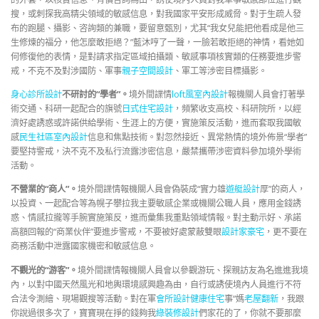
搜，或刺探我高精尖領域的敏感信息，對我國家平安形成威脅。對于生疏人發
布的跑腿、攝影、咨詢類的兼職，要留意甄別，尤其“我女兒能把他看成是他三
生修煉的福分，他怎麼敢拒絕？”藍沐哼了一聲，一臉若敢拒絕的神情，看她如
何修復他的表情，是對請求指定區域拍攝類、敏感事項核實類的任務要進步警
戒，不克不及對涉國防、軍事
親子空間設計
、軍工等涉密目標攝影。
身心診所設計
不研討的“學者”。
境外間諜情
loft風室內設計
報機關人員會打著學
術交通、科研一起配合的旗號
日式住宅設計
，頻繁收支高校、科研院所，以經
濟好處誘惑或許諾供給學術、生涯上的方便，實施策反活動，進而套取我國敏
感
民生社區室內設計
信息和焦點技術。對忽然接近、異常熱情的境外佈景“學者”
要堅持警戒，決不克不及私行流露涉密信息，嚴禁攜帶涉密資料參加境外學術
活動。
不營業的“商人”。
境外間諜情報機關人員會偽裝成“實力雄
遊艇設計
厚”的商人，
以投資、一起配合等為幌子攀拉我主要敏感企業或機關公職人員，應用金錢誘
惑、情感拉攏等手腕實施策反，進而彙集我重點領域情報。對主動示好、承諾
高額回報的“商業伙伴”要進步警戒，不要被好處蒙蔽雙眼
設計家豪宅
，更不要在
商務活動中泄露國家機密和敏感信息。
不觀光的“游客”。
境外間諜情報機關人員會以參觀游玩、探親訪友為名進進我境
內，以對中國天然風光和地輿環境感興趣為由，自行或誘使境內人員進行不符
合法令測繪、現場觀搜等活動。對在軍
會所設計
健康住宅
事“媽
老屋翻新
，我跟
你說過很多次了，寶寶現在掙的錢夠我
綠裝修設計
們家花的了，你就不要那麼