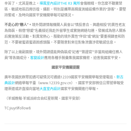
辛苦了，尤其是晚上，
禪風室內設計
THE R3 寓所
會傷眼睛，你怎麼不聽寶禁
區、敏感地區四周彷徨、攝影，特別是攜帶高精度測繪設備作業的“游客”，要堅
持警戒，及時向國家平安機關舉報可疑情況。
不走心的“戀人”。
境外間諜情報機關人員會以“情投意合、興趣相投”的異性老友
為偽裝，假借“戀愛”名義接近我赴外留學生或實施網絡勾連，發展成為戀人關系
后實施策反活動。對異常熱心、殷勤的境外異性“伴侶”或“網友”要重視篩查和防
范，不要被蜜語蜜語困惑頭腦，不要隨意對來往對象泄露涉密敏感信息。
除了以上幾副面貌，境外間諜還能夠偽裝成“記者”“簽證官”“非當局組織任務人
員”等各類成分，
客變設計
應用各種手腕彙集我國家機密、迫害我國家平安。
國家平安機關提醒
廣年夜國民群眾如遇可疑情況可通過12339國家平安機關舉報受理電話、
新古
典設計
網絡舉報平臺（www.12339.gov.cn）、國家平安部微信公眾號舉報受
理渠道或許直接向當地
大直室內設計
國家平安機關進行舉報。
（羊城晚報·羊城派綜合自紅星新聞、國家平安部）
TC:jiuyi9follow8