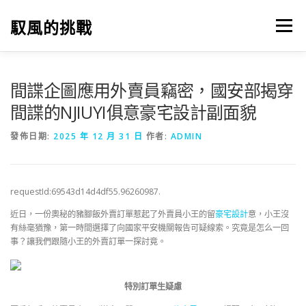
跳
至
馭風的挑戰
選單
主
要
內
容
間諜企圖應用外賣員竊密，國安部揭穿
間諜的NJIUYI俱意豪宅設計副面貌
發佈日期:
2025 年 12 月 31 日
作者:
ADMIN
requestId:69543d14d4df55.96260987.
近日，一份奧秘的豬腳飯外賣訂單惹起了外賣員小王的留
豪宅設計
意，小王沒
有絲毫猶豫，第一時間選擇了向國家平安機關報告可疑線索。究竟是怎么一回
事？讓我們跟隨小王的外賣訂單一探討竟。
特別訂單生疑慮