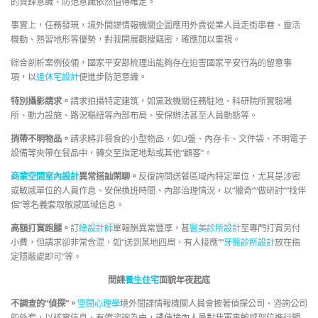
的責肆意識、防范意識依然值得確定。
事實上，任務發現，境外間諜情報機關企圖應用外賣從業人員走街串巷、靈活
機動、熟習地形等優勢，對我開展觀搜竊密，確應加以重視。
綜合剖析案例伎倆，國家平安部梳理出能夠存在迫害國家平安行為的留意事
項，以
退休宅設計
便進步防范意識。
特別攝影請求。
請求拍攝特定建筑，如黨政機關任務駐地、科研院所實驗場
所、動力設施、路況樞紐等內部布局、安保辦法甚至人員動態等。
捎帶不明物品。
請求將非餐食的小型物品，如U盤、內存卡、文件袋、不明電子
設備等夾帶在餐品中，轉交至指定地點或其他“顧客”。
商業空間室內設計
異常搭訕閑聊。
反復詢問送餐區域內特定單位，尤其是涉密
或敏感單位的人員作息、安保換班時間、內部治理情況，以“獵奇”“做研討”“找伴
侶”等名義套取敏感區域信息。
高額打賞跑腿。
訂
綠設計師
單報酬異常豐厚，甚
醫美診所設計
至專門打賞另付
小費，但請求卻非常含混，如“送到某地四周，有人接應”“
牙醫診所設計
放在指
定隱蔽處即可”等。
間諜
養生住宅
面貌年夜起底
不調查的“偵探”。
空間心理學
境外間諜情報機關人員會披著偵探公司、咨詢公司
的外套，以核實信息、有償咨詢為由，誘使境內人員對我軍事敏感部位進行觀