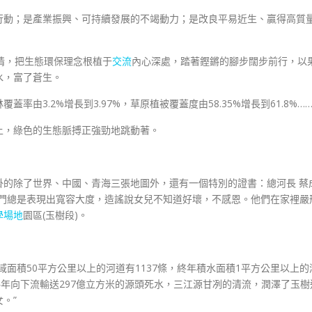
行動；是產業振興、可持續發展的不竭動力；是改良平易近生、贏得高質
情，把生態環保理念根植于
交流
內心深處，踏著鏗鏘的腳步闊步前行，以
水，富了蒼生。
由3.2%增長到3.97%，草原植被覆蓋度由58.35%增長到61.8%…
上，綠色的生態脈搏正強勁地跳動著。
掛的除了世界、中國、青海三張地圖外，還有一個特別的證書：總河長 蔡
出門總是表現出寬容大度，造謠說女兒不知道好壞，不感恩。他們在家裡嚴
學場地
園區(玉樹段)。
面積50平方公里以上的河道有1137條，終年積水面積1平方公里以上的
每年向下流輸送297億立方米的源頭死水，三江源甘冽的清流，潤澤了玉樹
。”