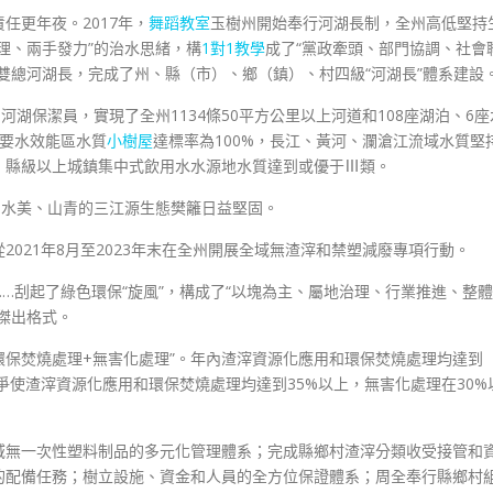
任更年夜。2017年，
舞蹈教室
玉樹州開始奉行河湖長制，全州高低堅持
理、兩手發力”的治水思緒，構
1對1教學
成了“黨政牽頭、部門協調、社會
雙總河湖長，完成了州、縣（市）、鄉（鎮）、村四級“河湖長”體系建設
名河湖保潔員，實現了全州1134條50平方公里以上河道和108座湖泊、6座
主要水效能區水質
小樹屋
達標率為100%，長江、黃河、瀾滄江流域水質堅
，縣級以上城鎮集中式飲用水水源地水質達到或優于Ⅲ類。
、水美、山青的三江源生態樊籬日益堅固。
從2021年8月至2023年末在全州開展全域無渣滓和禁塑減廢專項行動。
…刮起了綠色環保“旋風”，構成了“以塊為主、屬地治理、行業推進、整體
傑出格式。
環保焚燒處理+無害化處理”。年內渣滓資源化應用和環保焚燒處理均達到
力爭使渣滓資源化應用和環保焚燒處理均達到35%以上，無害化處理在30%
域無一次性塑料制品的多元化管理體系；完成縣鄉村渣滓分類收受接管和
的配備任務；樹立設施、資金和人員的全方位保證體系；周全奉行縣鄉村