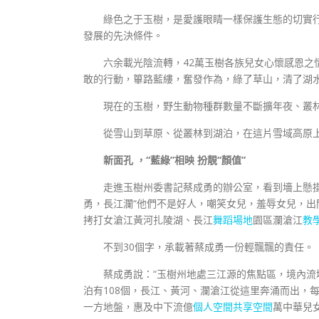
綠色之于玉樹，是愛護眼睛一樣保護生態的切實
發展的先決條件。
六余載光陰流轉，42萬玉樹各族兒女心懷感恩之
敢的行動，篳路藍縷，奮發作為，綠了草山，清了湖
現在的玉樹，野生動物種群數量不斷擴年夜、叢林覆蓋率
從雪山到草原、從叢林到湖泊，在這片雪域高原
新面孔 ，“藍綠”相映 扮靚“顏值”
走進玉樹州委書記蔡成勇的辦公室，看到墻上懸
勇，長江瀾“他們不是好人，嘲笑女兒，羞辱女兒，
拷打女滄江黃河扎陵湖、長江
舞蹈場地
園區瀾滄江
教
不到30個字，承載著蔡成勇一份輕飄飄的責任。
蔡成勇說：“玉樹州地處三江源的焦點區，境內流域
泊有108個，長江、黃河、瀾滄江從這里奔涌而出，
一方地盤，惠及中下流億
個人空間
共享空間
萬中華兒女