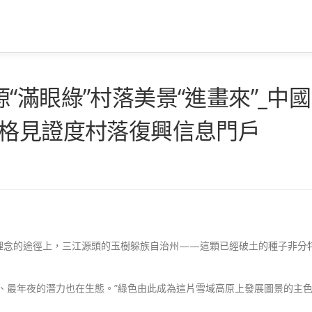
“滿眼綠”村落美景“進畫來”_中國
宮格見證度村落復興信息門戶
理念的途徑上，三江源頭的玉樹躲族自治州——這顆已經破土的種子非分
、最年夜的潛力也在生態。”綠色由此成為這片雪域高原上發展圖景的主