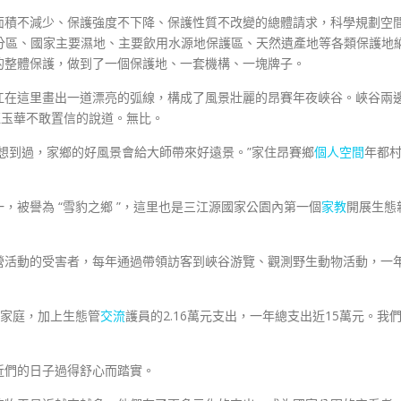
面積不減少、保護強度不下降、保護性質不改變的總體請求，科學規劃空
分區、國家主要濕地、主要飲用水源地保護區、天然遺產地等各類保護地
的整體保護，做到了一個保護地、一套機構、一塊牌子。
江在這里畫出一道漂亮的弧線，構成了風景壯麗的昂賽年夜峽谷。峽谷兩
藍玉華不敢置信的說道。無比。
想到過，家鄉的好風景會給大師帶來好遠景。”家住昂賽鄉
個人空間
年都
，被譽為 “雪豹之鄉 ”，這里也是三江源國家公園內第一個
家教
開展生態
營活動的受害者，每年通過帶領訪客到峽谷游覽、觀測野生動物活動，一
待家庭，加上生態管
交流
護員的2.16萬元支出，一年總支出近15萬元。我
近們的日子過得舒心而踏實。