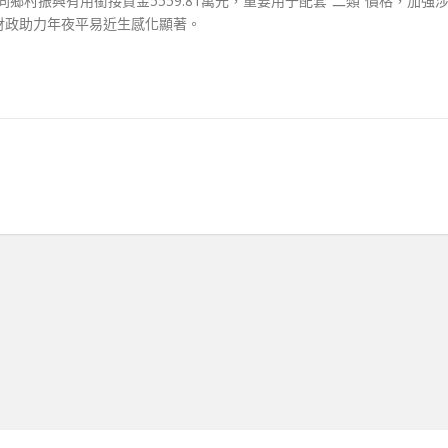
同鄉村振興有用銜接資金5559.81萬元，重要用于配套“二類”價格，加強
財政助力年夜平易近生感化顯著。