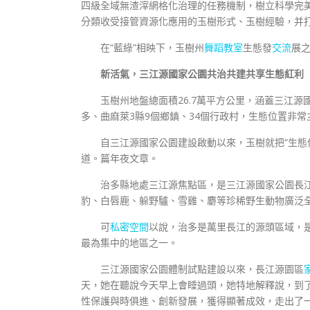
四級全域無渣滓網格化治理的任務機制，樹立科學完美
分類收受接管資源化應用的玉樹形式、玉樹經驗，并
在“藍綠”相映下，玉樹州
舞蹈教室
生態發
交流
展
新活氣，三江源國家公園共治共建共享生態紅利
玉樹州地盤總面積26.7萬平方公里，涵蓋三江
多、曲麻萊3縣9個鄉鎮、34個行政村，生態位置非常
自三江源國家公園建設啟動以來，玉樹就把“生態保
道。篇年夜文章。
治多縣地處三江源焦點區，是三江源國家公園長
豹、白唇鹿、躲野驢、雪雞、麝等珍稀野生動物廣泛
可
私密空間
以說，治多是萬里長江的源頭區域，
最為集中的地區之一。
三江源國家公園體制試點建設以來，長江源園區
天，她在聽說今天早上會睡過頭，她特地解釋說，到
性保護與時俱進、創新發展，獲得顯著成效，走出了