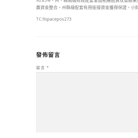
90.85%。州、縣兩級財政配套鞏固拓展脫貧攻堅結果
農資金整合，州縣級配套有用銜接資金獲得保證，小
TC:9spacepos273
發佈留言
留言
*