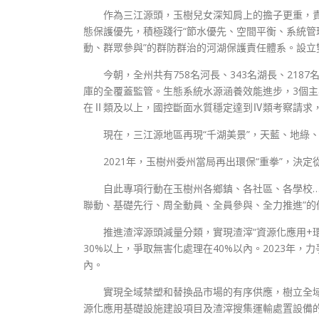
作為三江源頭，玉樹兒女深知肩上的擔子更重，責
態保護優先，積極踐行“節水優先、空間平衡、系統管
動、群眾參與”的群防群治的河湖保護責任體系。設立
今朝，全州共有758名河長、343名湖長、2187
庫的全覆蓋監管。生態系統水源涵養效能進步，3個
在Ⅱ類及以上，國控斷面水質穩定達到Ⅳ類考察請求
現在，三江源地區再現“千湖美景”，天藍、地綠
2021年，玉樹州委州當局再出環保“重拳”，決定
自此專項行動在玉樹州各鄉鎮、各社區、各學校…
聯動、基礎先行、周全動員、全員參與、全力推進”的
推進渣滓源頭減量分類，實現渣滓“資源化應用+
30%以上，爭取無害化處理在40%以內。2023年，
內。
實現全域禁塑和替換品市場的有序供應，樹立全
源化應用基礎設施建設項目及渣滓搜集運輸處置設備