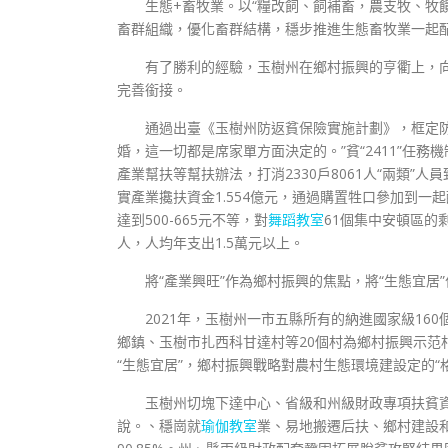
生態+畜牧業。以“糧改飼、飼補畜，農支牧、牧
畜群組織，優化畜群結構，穩步推進生態畜牧業一起
有了勝利的經驗，玉樹州在鄉村振興的亨衢上，
完善銜接。
通過出臺《玉樹州防返貧保險實施計劃》，框定防
婚，這一切都是席家單方面決定的。”貧“2411”任
產業幫扶等幫扶辦法，打消2330戶8061人“兩類”人
實產業攙扶資金1.554億元，通過購置牲口參加到
達到500-665元不等，對
舞蹈教室
61個集中安頓區的
人，人均年支出1.5萬元以上。
將“產業興旺”作為鄉村振興的焦點，將“生態宜居
2021年，玉樹州一市五縣所有的納進國家級1
鄉鎮、玉樹市扎西科甘達村等20個村為鄉村振興示范
“生態宜居”，鄉村振興戰略對農村生態環境建設定的“格
玉樹州切塊下達中心、省級和州級財政專項扶貧資金
說。、穩崗就
瑜伽教室
業、易地搬遷后扶、鄉村建設和