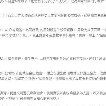
的牧平易近越來越多，他們有了更多元化的支出，成為國家公園的守看者
、可可西里世界天然遺產地等歷史上史無前例的發展機遇，通過樹立生態
，以“戶均設置一名管護員”的原則設置生態管護員， 周全完成了園區“一
，戶均增收2.16 萬元。真正讓廣年夜農牧平易近獲得了實惠，端上了“金
舒心；產業興旺，蒼生充裕……行走在玉樹各地的鄉村年夜地，所到之地處
牢記“綠水青山就是金山銀山”，樹立保護生態環境就是保護生產力、改
贏之路。精準定位“生態+”產業效能，慢慢摸索出了具有玉樹特點的鄉村
明資源，促進文明游玩產業融會。慢慢實現以畜牧業發展為支撐、以文明游
勢。“錯過？”彩修震驚又擔心的看著她。