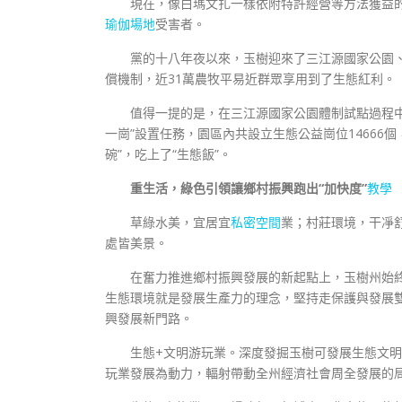
現在，像白瑪文扎一樣依附特許經營等方法獲益
瑜伽場地
受害者。
黨的十八年夜以來，玉樹迎來了三江源國家公園
償機制，近31萬農牧平易近群眾享用到了生態紅利。
值得一提的是，在三江源國家公園體制試點過程中
一崗”設置任務，園區內共設立生態公益崗位14666個
碗”，吃上了“生態飯”。
重生活，綠色引領讓鄉村振興跑出“加快度”
教學
草綠水美，宜居宜
私密空間
業；村莊環境，干凈
處皆美景。
在奮力推進鄉村振興發展的新起點上，玉樹州始終
生態環境就是發展生產力的理念，堅持走保護與發展雙
興發展新門路。
生態+文明游玩業。深度發掘玉樹可發展生態文
玩業發展為動力，輻射帶動全州經濟社會周全發展的局