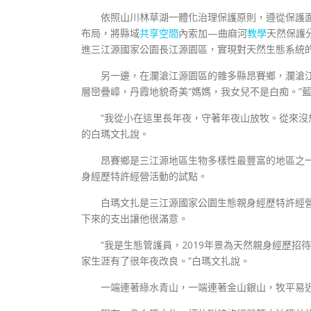
依照山川林草湖一體化治理保護原則，遵從保護
布局，將縣域
共享空間
內索加—曲麻河
教學
天然保護
進三江源國家公園長江源園區，實現對天然生態系統
另一邊，在瀾滄江源園區的雜多縣昂賽鄉，瀾滄
層巒疊嶂，丹霞地貌奇美“媽媽，我女兒不是白痴。”
“我從小在這里長年夜，守著年夜山放牧。從來沒
的白瑪文扎說。
昂賽鄉是三江源地區生物多樣性最豐富的地區之一
身經歷特許經營活動的試點。
白瑪文扎是三江源國家公園生態親身經歷特許經
下來的支出讓他很滿意。
“我是生態管護員，2019年景為天然親身經歷招
家生涯有了很年夜改良。”白瑪文扎說。
一端連著綠水青山，一端連著金山銀山，牧平易