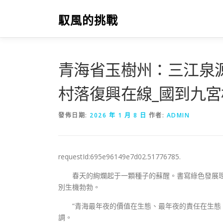
跳
至
馭風的挑戰
主
要
內
容
青海省玉樹州：三江泉源
村落復興在線_國到九
發佈日期:
2026 年 1 月 8 日
作者:
ADMIN
requestId:695e96149e7d02.51776785.
春天的絢爛起于一顆種子的蘇醒。書寫綠色發展
別生機勃勃。
“青海最年夜的價值在生態、最年夜的責任在生態
調。