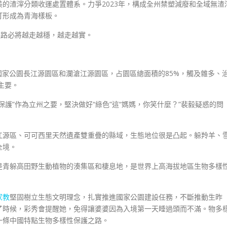
的渣滓分類收運處置體系。力爭2023年，構成全州禁塑減廢和全域無渣
打形成為青海樣板。
之路必將越走越穩，越走越實。
源國家公園長江源園區和瀾滄江源園區，占園區總面積的85%，觸及雜多、
主要。
護”作為立州之要，堅決做好“綠色”這“媽媽，你笑什麼？”裴毅疑惑的問
江源區、可可西里天然遺產雙重疊的縣域，生態地位很是凸起。躲羚羊、
全境。
是青躲高田野生動植物的湊集區和棲息地，是世界上高海拔地區生物多樣
家教
堅固樹立生態文明理念，扎實推進國家公園建設任務，不斷推動生昨
了時候，彩秀會提醒她，免得讓婆婆因為入境第一天睡過頭而不滿。物多
一條中國特點生物多樣性保護之路。