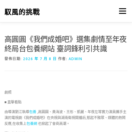
跳
至
馭風的挑戰
選單
主
要
內
容
高圓圓《我們成婚吧》選集劇情至年夜
終局台包養網站 臺詞鋒利引共識
發佈日期:
2026 年 7 月 8 日
作者:
ADMIN
劇照
■ 直擊看點
由導演劉江執導
包養
,高圓圓、黃海波、王彤、凱麗、年夜左等實力演員攜手主
演的電視劇《我們成婚吧》在央視與湖南衛視開播后,惹起不雅眾、媒體的熱鬧
反應,在收集上
包養網
也掀起了會商高潮。