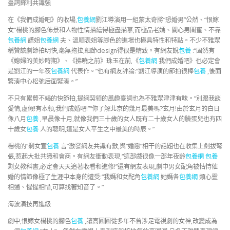
臺詞鋒利共識強
在《我們成婚吧》的收場,
包養網
劉江導演用一組蒙太奇將“恐婚男”公然、“恨嫁
女”楊桃的腳色佈景和人物性情描繪得極盡描摹,而極品老媽、關心男閨蜜、不靠
包養網
譜姐
包養網
夫、溫順表姐等腳色的進場也極具特性和特點。不少不雅眾
稱贊該劇節拍明快,毫無拖拉,細節design得很是精致。有網友說
包養
:“固然有
《媳婦的美妙時期》、《拂曉之前》珠玉在前,《
包養網
我們成婚吧》也必定會
是劉江的一年夜
包養網
代表作。”也有網友評論:“劉江導演的節拍很棒
包養
,後面
緊湊中心松弛后面緊湊。”
不只有累贅不竭的快節拍,提綱契領的風趣臺詞也為不雅眾津津有味。“別跟我談
愛情,虛假!有本領,我們成婚吧!”“你了解北京的幾月最美嗎?玄月!由於玄月的白日
像八月
包養
,早晨像十月,就像我們三十歲的女人既有二十歲女人的臉蛋兒也有四
十歲女
包養
人的聰明,這是女人平生之中最美的時辰。”
楊桃的“剩女宣
包養
言”激發網友共識有數,與“婚戀”相干的話題也在收集上劍拔弩
張,惹起大批共識和會商。有網友衝動表現,“這部戲很像一部年夜齡
包養網
包養
剩女教科書,必定會天天追著收看和進修!”還有網友表現,劇中男女配角被怙恃催
婚的情節像極了生涯中本身的遭受:“我媽和女配角
包養網
她媽各
包養網
類心靈
相通、惺惺相惜,可算找著知音了。”
海波演技再進級
劇中,恨嫁女楊桃的腳色
包養
,讓高圓圓從多年不曾涉足電視劇的女神,改變成為