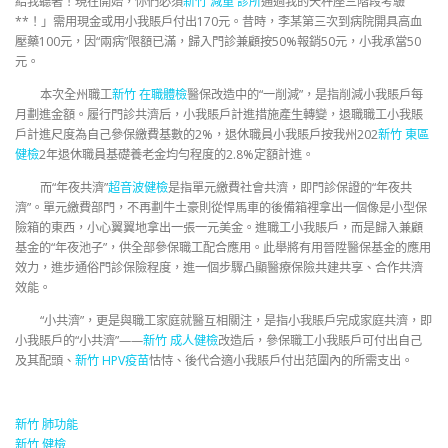
給我聽著！現在開始，你們必須
新竹 減重 診所
通過我的天秤座三階段考驗
**！」需用現金或用小我賬戶付出170元。昔時，李某第三次到病院開具高血
壓藥100元，因“兩病”限額已滿，歸入門診兼顧按50%報銷50元，小我承當50
元。
本次全州職工
新竹 在職體檢
醫保改造中的“一削減”，是指削減小我賬戶每
月劃進金額。履行門診共濟后，小我賬戶計進措施產生轉變，退職職工小我賬
戶計進尺度為自己參保繳費基數的2%，退休職員小我賬戶按我州202
新竹 東區
健檢
2年退休職員基礎養老金均勻程度的2.8%定額計進。
而“年夜共濟”
超音波健檢
是指單元繳費社會共濟，即門診保證的“年夜共
濟”。單元繳費部門，不再劃牛土豪則從悍馬車的後備箱裡拿出一個像是小型保
險箱的東西，小心翼翼地拿出一張一元美金。進職工小我賬戶，而是歸入兼顧
基金的“年夜池子”，供全部參保職工配合應用。此舉將有用晉陞醫保基金的應用
效力，進步通俗門診保險程度，進一個步驟凸顯醫療保險共建共享、合作共濟
效能。
“小共濟”，更是與職工家庭就醫互相關注，是指小我賬戶完成家庭共濟，即
小我賬戶的“小共濟”——
新竹 成人健檢
改造后，參保職工小我賬戶可付出自己
及其配頭、
新竹 HPV疫苗
怙恃、後代合適小我賬戶付出范圍內的所需支出。
新竹 肺功能
新竹 健檢