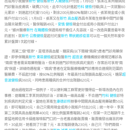
出或用小我醫保
新竹 健檢
賬
新竹 入職健檢
戶付出；1月6日，張某在某州級病院
門診醫治皮膚病，破費270元，此中70元計進起
竹科 健檢
付線(與上一次就醫80
元累計，到達起付尺度150元)，剩余200元按60%報銷120元，張某現金或小我
賬戶付出150元；1月8日，張某又在
新竹 高血壓
西昌市某衛生辦事中間門診醫
治腸炎破費70元，醫保報銷49元，
安慎 健檢
現金付出或用小我賬戶付出21
元。”據州醫療
新竹 在職體檢
保證局相干擔任人先容說，這一改造與曩昔最年夜
的差別，就
新竹 公教健檢
是起付尺度
新竹 帶狀皰疹疫苗
可以在一個天然年度中
累計盤算1次起付線。
而第二個“增添”，是增添高血壓、糖尿病(以下簡稱“兩病”)患者門診用藥保
證。即參保職員
新竹 東區健檢
經定點醫
新竹 超音波
療機構按診療規范確診為
“兩病”患者需采取藥物醫治，但未到達門診特別疾病尺度的，存案后可享用“兩
病”保證。詳細待遇程度，“兩病”患者在定點醫療機構門診應用合適規則范圍的
醫藥費，不設起付線，按60%比例報銷，年最高付出限額高血壓260元，糖尿
超
音波健檢
病360元，同時患兩種病的合并付出限額620元。
經由過程如許一個例子，可以便利職工群眾更好懂得這一新增改造內在的
事務：退職職工李某到病院診治，診斷為一級高血壓，不合適門
竹科 健檢
診特
別疾病的判定尺度。當她在某衛生
康德診所
辦事中間開具高血壓用藥破費50元
后，即可報銷30元，自己只需用現金或用小我賬戶付出20元；統一年中，李某
第二次開具高血壓用藥400元，按比例盤算應報銷240元，但第一次已報銷牛土
豪猛地將信用卡插進咖啡館門口的一台老舊自動販賣機，販賣機發出痛苦的呻
吟。30此刻，她看到了什麼？元，本次報銷便為230元，自己只「你們兩個，