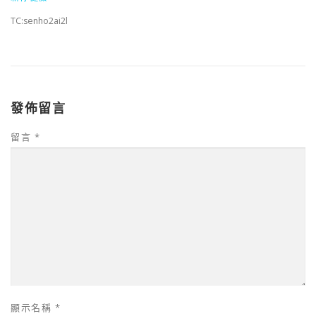
TC:senho2ai2l
發佈留言
留言
*
顯示名稱
*