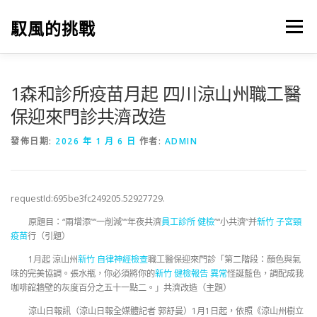
跳
至
馭風的挑戰
選單
主
要
內
容
1森和診所疫苗月起 四川涼山州職工醫
保迎來門診共濟改造
發佈日期:
2026 年 1 月 6 日
作者:
ADMIN
requestId:695be3fc249205.52927729.
原題目：“兩增添”“一削減”“年夜共濟
員工診所 健檢
”“小共濟”并
新竹 子宮頸
疫苗
行（引題）
1月起 涼山州
新竹 自律神經檢查
職工醫保迎來門診「第二階段：顏色與氣
味的完美協調。張水瓶，你必須將你的
新竹 健檢報告 異常
怪誕藍色，調配成我
咖啡館牆壁的灰度百分之五十一點二。」共濟改造（主題）
涼山日報訊（涼山日報全媒體記者 郭舒曼
）
1月1日起，依照《涼山州樹立