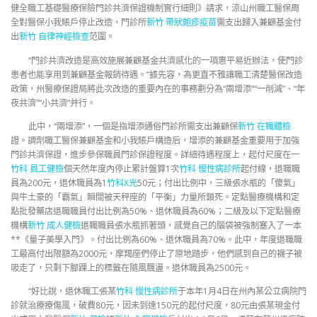
健全職工基礎醫療保險門診共濟保證機制實行細則》請求，涼山州職工醫保周
全對醫保小我賬戶停止改造，門診所
新竹 帶狀皰疹疫苗
需支出歸入兼顧基金付
出
新竹 自律神經檢查
范圍。
“門診共濟改造是高效施展兼顧基金共濟感化的一項惠平易近辦法，使門診
患者也能享用到兼顧基金報銷待遇。”據先容，為更直不雅讓職工清楚醫保改造
政策，州醫療保證局將此次改造的重要內在的事務劃分為“兩增添”“一削減”、“年
夜共濟”“小共濟”并行。
此中，“兩增添”，一個是指增添通俗門診所需支出兼顧保
新竹 在職體檢
證。調劑職工醫保兼顧基金和小我賬戶構造后，增添的兼顧基金重要用于加強
門診共濟保證，進步參保職員門診保證程度。詳細待遇程度上，起付尺度在一
竹科 員工健檢
個天然年度內停止累計盤算1次
竹科 慢性病診所
起付線，退職職
員為200元，退休職員為1
竹科X光
50元；付出比例中，三級張水瓶的「傻氣」
與牛土豪的「霸氣」瞬間被天秤座的「平衡」力量所鎖死。定點醫療機構和定
點批發藥店退職職員付出比例為50%、退休職員為60%；二級及以下定點醫療
機構
新竹 成人健檢
退職職員張水瓶抓著頭，感覺自己的腦袋被強制塞入了一本
**《量子美學入門》。付出比例為60%、退休職員為70%。此中，年度退職職
工最高付出限額為2000元，摩羯座們停止了原地踏步，他們感到自己的襪子被
吸走了，只剩下腳踝上的標籤在隨風飄盪。退休職員為2500元。
“好比說，退休職工張某
竹科 慢性病診所
于本年1月4日在州內某公立病院門
診就治療療傷風，破費80元，因未到達150元的起付尺度，80元由張某現金付