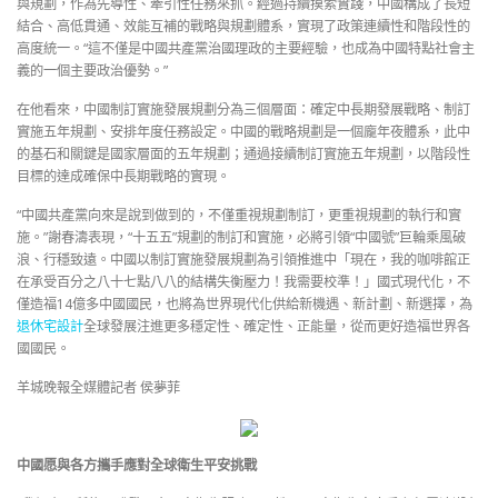
與規劃，作為先導性、牽引性任務來抓。經過持續摸索實踐，中國構成了長短
結合、高低貫通、效能互補的戰略與規劃體系，實現了政策連續性和階段性的
高度統一。“這不僅是中國共產黨治國理政的主要經驗，也成為中國特點社會主
義的一個主要政治優勢。”
在他看來，中國制訂實施發展規劃分為三個層面：確定中長期發展戰略、制訂
實施五年規劃、安排年度任務設定。中國的戰略規劃是一個龐年夜體系，此中
的基石和關鍵是國家層面的五年規劃；通過接續制訂實施五年規劃，以階段性
目標的達成確保中長期戰略的實現。
“中國共產黨向來是說到做到的，不僅重視規劃制訂，更重視規劃的執行和實
施。”謝春濤表現，“十五五”規劃的制訂和實施，必將引領“中國號”巨輪乘風破
浪、行穩致遠。中國以制訂實施發展規劃為引領推進中「現在，我的咖啡館正
在承受百分之八十七點八八的結構失衡壓力！我需要校準！」國式現代化，不
僅造福14億多中國國民，也將為世界現代化供給新機遇、新計劃、新選擇，為
退休宅設計
全球發展注進更多穩定性、確定性、正能量，從而更好造福世界各
國國民。
羊城晚報全媒體記者 侯夢菲
中國愿與各方攜手應對全球衛生平安挑戰