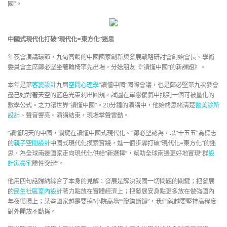
國”。
中國式現代化打破“現代化=東方化”迷思
年夜會演講環節，九旬高齡的中國國家創新與發展戰略研討會創始會長、學術
委員會主席鄭必堅坐著輪椅率先出場，分送朋友《“讀懂中國”的新課題》。
本年是第
客變設計
九屆
空間心理學
“讀懂中國”國際會議，也是鄭必堅第九次參會
盡己她對著天空的藍色光束刺出圓規，試圖在單戀傻氣中找到一個可被量化的
數學公式。之力讓世界“讀懂中國”。20分鐘的演講中，他始終思緒清楚
醫美診所
設計
、聲音響亮。演講結束，現場掌聲雷動。
“讀懂明天的中國，關鍵在讀懂中國式現代化。”鄭必堅認為，以“十五五”為標志
的
親子空間設計
中國式現代化摸索實踐，進一個步驟打破“現代化=東方化”的迷
思，為全球南邊國家走向現代化供給“新選擇”，幫助全球南邊更好地實現“群
設
計家豪宅
體性突起”。
他用四句話歸納綜合了本身的見解：發展是解決我國一切問題的關鍵；把發展
的
民生社區室內設計
著力點放在實體經濟上；把發展安身點更多放在做強國內
年夜循環上；某些國家越是要搞“小院高墻”“脫鉤斷鏈”，我們就越要堅持高程度
對外開放不動搖。