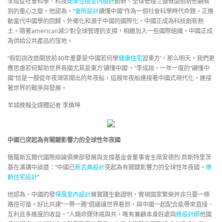
李成從社會科學、科技
商業空間室內設計
創新、全球管理三慷慨面剖析他觀察
到的重心之變。他認為，“
會所設計
讀懂中國”作為一個社會科學時代命題，正推
動當代中國學的回歸、外鄉化和源于中國的國際化。中國正成為科技創新熱
土。隨著american減少對全球管理的支撐，相繼加入一些國際組織，中國正成
為供給公共產品的窪地。
“假如說改造開放前40年重要是‘中國若何學
健康住宅
習東方’，那么明天，我們更
應思慮若何幫助世界各國尤其是東方‘讀懂中國’。”李成說，一年一度的“讀懂中
國”恰是一艘從年夜灣區開出的年夜船，這艘年夜船連接著中國式現代化，連接
著世界的戰爭與發展。
羊城晚報全媒體記者 李煥坤
中國已突起為有關鍵影響力的全球性年夜國
俄羅斯瓦爾代國際辯論俱樂部發展與支撐基金會董事會主席安德烈·貝斯特里茨
基在演講中談道：“中國已
新古典設計
突起為有關鍵影響力的全球性年夜國。
樂
齡住宅設計
”
他認為，中國的發
禪風室內設計
展實踐生動證明，實現國家繁榮并非只要一條
路徑可循。好比共建“一帶一路”倡議讓世界看到，與中國一起配合能帶來直接、
互利且多維度的收益。“人類命運休戚與共，唯有兼顧本身好處與
綠設計師
他國