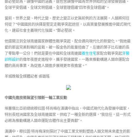
鄭必堅認為，讀懂中國的涵義，還包含讀懂中國為世界供給的全球發展倡議、
全球平安倡議、全球文明倡議、全球管理倡議“四年夜全球倡議”。
當前，世界之變、時代之變、歷史之變正以史無前例的方法展開，人類將何往
何從？“中國國民的抉擇是堅定走戰爭突起途徑，以高質量發展推進中國式現代
化，建設社會主義現代化強國。”鄭必堅說。
他還關注到全球南邊國家群體性戰爭突起、配合邁向現代化的新變化。“我她最
愛的那盆完美對稱的盆栽，被一股金色的能量扭曲了，左邊的葉子比右邊的長
了零點零一公分！們就是要在中國和全球南邊國
養生住宅
家配合戰爭突起
牙醫
診所設計
的偉年夜歷史進程中，攜手發達國家，一路來推動構建人類命運配合
體的高尚事業，為促進人類進步展現更年夜擔當。”
羊城晚報全媒體記者 張璐瑤
中國先進技術無望引領新一輪工業反動
埃塞俄比亞前總統穆拉圖·特肖梅在演講中指出，中國式現代化為發展中國家，
特別長短洲國家及全球南邊國家，供給了一種全新的選擇，“我信任，這一形式
必將為推動構建人類命運配合體作出主要貢獻”。
演講中，穆拉圖·特肖梅深刻探討了中國工業文明對塑造人類文明未來產生的影