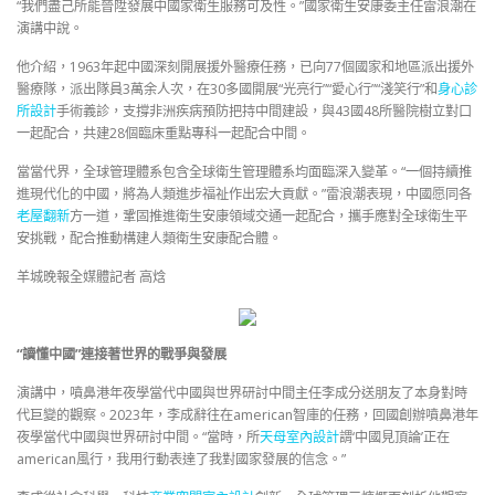
“我們盡己所能晉陞發展中國家衛生服務可及性。”國家衛生安康委主任雷浪潮在
演講中說。
他介紹，1963年起中國深刻開展援外醫療任務，已向77個國家和地區派出援外
醫療隊，派出隊員3萬余人次，在30多國開展“光亮行”“愛心行”“淺笑行”和
身心診
所設計
手術義診，支撐非洲疾病預防把持中間建設，與43國48所醫院樹立對口
一起配合，共建28個臨床重點專科一起配合中間。
當當代界，全球管理體系包含全球衛生管理體系均面臨深入變革。“一個持續推
進現代化的中國，將為人類進步福祉作出宏大貢獻。”雷浪潮表現，中國愿同各
老屋翻新
方一道，鞏固推進衛生安康領域交通一起配合，攜手應對全球衛生平
安挑戰，配合推動構建人類衛生安康配合體。
羊城晚報全媒體記者 高焓
“讀懂中國”連接著世界的戰爭與發展
演講中，噴鼻港年夜學當代中國與世界研討中間主任李成分送朋友了本身對時
代巨變的觀察。2023年，李成辭往在american智庫的任務，回國創辦噴鼻港年
夜學當代中國與世界研討中間。“當時，所
天母室內設計
謂‘中國見頂論’正在
american風行，我用行動表達了我對國家發展的信念。”