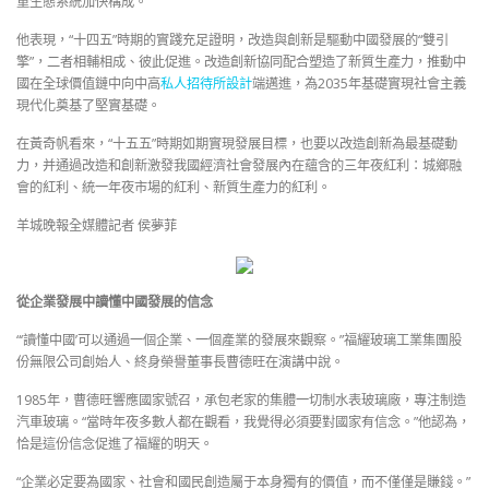
重生態系統加快構成。
他表現，“十四五”時期的實踐充足證明，改造與創新是驅動中國發展的“雙引
擎”，二者相輔相成、彼此促進。改造創新協同配合塑造了新質生產力，推動中
國在全球價值鏈中向中高
私人招待所設計
端邁進，為2035年基礎實現社會主義
現代化奠基了堅實基礎。
在黃奇帆看來，“十五五”時期如期實現發展目標，也要以改造創新為最基礎動
力，并通過改造和創新激發我國經濟社會發展內在蘊含的三年夜紅利：城鄉融
會的紅利、統一年夜市場的紅利、新質生產力的紅利。
羊城晚報全媒體記者 侯夢菲
從企業發展中讀懂中國發展的信念
“‘讀懂中國’可以通過一個企業、一個產業的發展來觀察。”福耀玻璃工業集團股
份無限公司創始人、終身榮譽董事長曹德旺在演講中說。
1985年，曹德旺響應國家號召，承包老家的集體一切制水表玻璃廠，專注制造
汽車玻璃。“當時年夜多數人都在觀看，我覺得必須要對國家有信念。”他認為，
恰是這份信念促進了福耀的明天。
“企業必定要為國家、社會和國民創造屬于本身獨有的價值，而不僅僅是賺錢。”