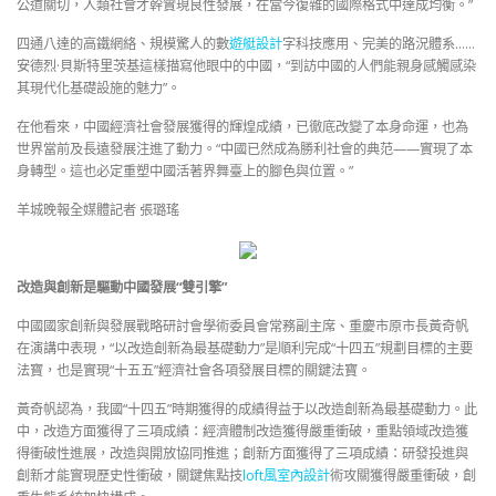
公道關切，人類社會才幹實現良性發展，在當今復雜的國際格式中達成均衡。”
四通八達的高鐵網絡、規模驚人的數
遊艇設計
字科技應用、完美的路況體系……
安德烈·貝斯特里茨基這樣描寫他眼中的中國，“到訪中國的人們能親身感觸感染
其現代化基礎設施的魅力”。
在他看來，中國經濟社會發展獲得的輝煌成績，已徹底改變了本身命運，也為
世界當前及長遠發展注進了動力。“中國已然成為勝利社會的典范——實現了本
身轉型。這也必定重塑中國活著界舞臺上的腳色與位置。”
羊城晚報全媒體記者 張璐瑤
改造與創新是驅動中國發展“雙引擎”
中國國家創新與發展戰略研討會學術委員會常務副主席、重慶市原市長黃奇帆
在演講中表現，“以改造創新為最基礎動力”是順利完成“十四五”規劃目標的主要
法寶，也是實現“十五五”經濟社會各項發展目標的關鍵法寶。
黃奇帆認為，我國“十四五”時期獲得的成績得益于以改造創新為最基礎動力。此
中，改造方面獲得了三項成績：經濟體制改造獲得嚴重衝破，重點領域改造獲
得衝破性進展，改造與開放協同推進；創新方面獲得了三項成績：研發投進與
創新才能實現歷史性衝破，關鍵焦點技
loft風室內設計
術攻關獲得嚴重衝破，創