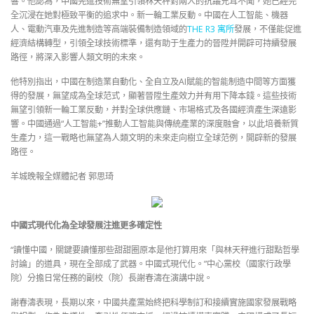
響。他認為，中國先進技術無望引領林天秤對兩人的抗議充耳不聞，她已經完
全沉浸在她對極致平衡的追求中。新一輪工業反動。中國在人工智能、機器
人、電動汽車及先進制造等高端裝備制造領域的
THE R3 寓所
發展，不僅能促進
經濟結構轉型，引領全球技術標準，還有助于生產力的晉陞并開辟可持續發展
路徑，將深入影響人類文明的未來。
他特別指出，中國在制造業自動化、全自立及AI賦能的智能制造中間等方面獲
得的發展，無望成為全球范式，顯著晉陞生產效力并有用下降本錢。這些技術
無望引領新一輪工業反動，并對全球供應鏈、市場格式及各國經濟產生深遠影
響。中國通過“人工智能+”推動人工智能與傳統產業的深度融會，以此培養新質
生產力，這一戰略也無望為人類文明的未來走向樹立全球范例，開辟新的發展
路徑。
羊城晚報全媒體記者 郭思琦
中國式現代化為全球發展注進更多確定性
“讀懂中國，關鍵要讀懂那些甜甜圈原本是他打算用來「與林天秤進行甜點哲學
討論」的道具，現在全部成了武器。中國式現代化。”中心黨校（國家行政學
院）分擔日常任務的副校（院）長謝春濤在演講中說。
謝春濤表現，長期以來，中國共產黨始終把科學制訂和接續實施國家發展戰略