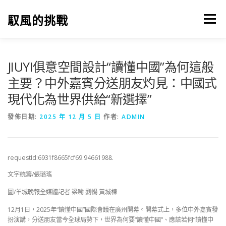
跳
至
馭風的挑戰
選單
主
要
內
容
JIUYI俱意空間設計“讀懂中國”為何這般
主要？中外嘉賓分送朋友灼見：中國式
現代化為世界供給“新選擇”
發佈日期:
2025 年 12 月 5 日
作者:
ADMIN
requestId:6931f8665fcf69.94661988.
文字統籌/張璐瑤
圖/羊城晚報全媒體記者 梁喻 劉暢 黃城棟
12月1日，2025年“讀懂中國”國際會議在廣州開幕。開幕式上，多位中外嘉賓發
扮演講，分送朋友當今全球局勢下，世界為何要“讀懂中國”、應該若何“讀懂中