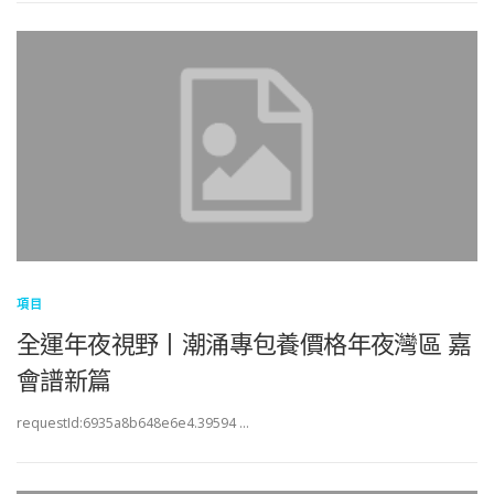
項目
全運年夜視野丨潮涌專包養價格年夜灣區 嘉
會譜新篇
requestId:6935a8b648e6e4.39594 …