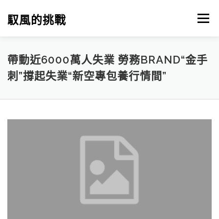
跳
至
馭風的挑戰
選單
主
要
內
容
帶動近6000萬人失業 勞務BRAND“金手
刺”撐起失業“新空專包養行情間”