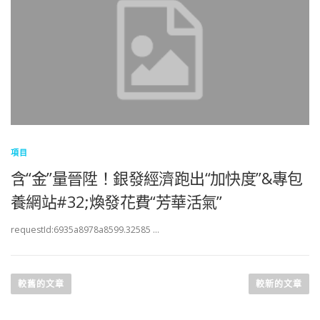
項目
含“金”量晉陞！銀發經濟跑出“加快度”&專包
養網站#32;煥發花費“芳華活氣”
requestId:6935a8978a8599.32585 …
文
章
較舊的文章
較新的文章
導