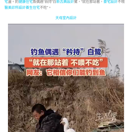
宅
盪。釣
健康住宅
魚偶遇“自持”白
新古典設計
鷺，“就在那站著，
豪宅設計
不喂
醫美診所設計
養生住宅
不吃”。
天母室內設計