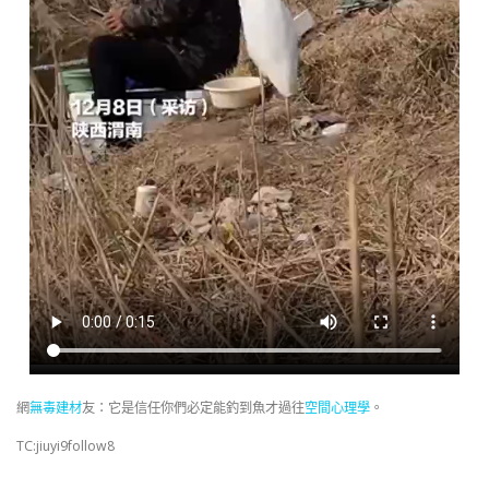
網
無毒建材
友：它是信任你們必定能釣到魚才過往
空間心理學
。
TC:jiuyi9follow8